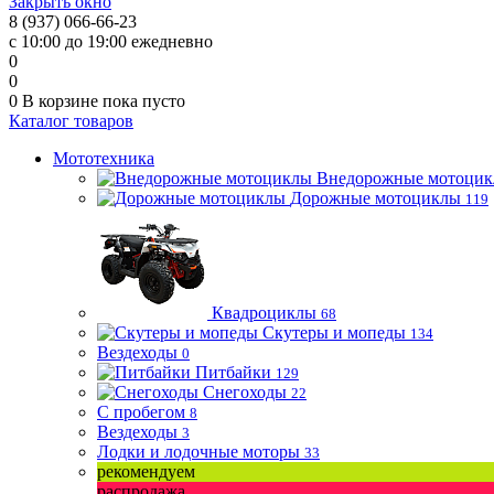
Закрыть окно
8 (937) 066-66-23
с 10:00 до 19:00 ежедневно
0
0
0
В корзине
пока пусто
Каталог товаров
Мототехника
Внедорожные мотоци
Дорожные мотоциклы
119
Квадроциклы
68
Скутеры и мопеды
134
Вездеходы
0
Питбайки
129
Снегоходы
22
С пробегом
8
Вездеходы
3
Лодки и лодочные моторы
33
рекомендуем
распродажа