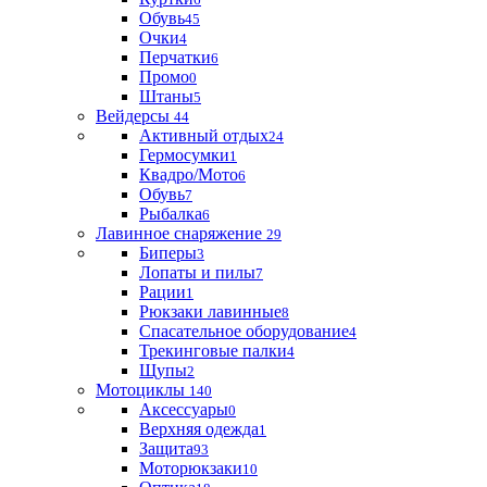
Обувь
45
Очки
4
Перчатки
6
Промо
0
Штаны
5
Вейдерсы
44
Активный отдых
24
Гермосумки
1
Квадро/Мото
6
Обувь
7
Рыбалка
6
Лавинное снаряжение
29
Биперы
3
Лопаты и пилы
7
Рации
1
Рюкзаки лавинные
8
Спасательное оборудование
4
Трекинговые палки
4
Щупы
2
Мотоциклы
140
Аксессуары
0
Верхняя одежда
1
Защита
93
Моторюкзаки
10