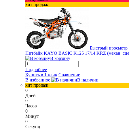
хит продаж
Быстрый просмотр
Питбайк KAYO BASIC K125 17/14 KRZ (механ. сцепл.
В корзину
Подробнее
Купить в 1 клик
Сравнение
В избранное
В наличии
хит продаж
0
Дней
0
Часов
0
Минут
0
Секунд