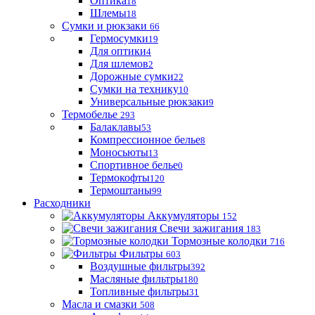
Оптика
18
Шлемы
18
Сумки и рюкзаки
66
Гермосумки
19
Для оптики
4
Для шлемов
2
Дорожные сумки
22
Сумки на технику
10
Универсальные рюкзаки
9
Термобелье
293
Балаклавы
53
Компрессионное белье
8
Моносьюты
13
Спортивное белье
0
Термокофты
120
Термоштаны
99
Расходники
Аккумуляторы
152
Свечи зажигания
183
Тормозные колодки
716
Фильтры
603
Воздушные фильтры
392
Масляные фильтры
180
Топливные фильтры
31
Масла и смазки
508