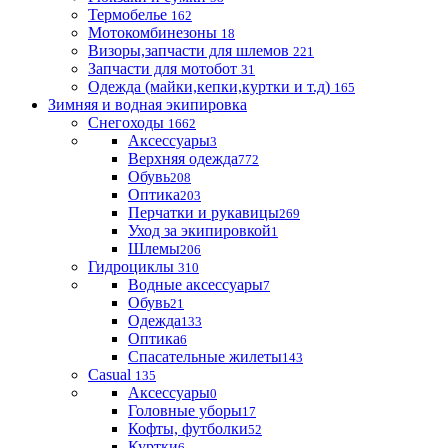
Термобелье
162
Мотокомбинезоны
18
Визоры,запчасти для шлемов
221
Запчасти для мотобот
31
Одежда (майки,кепки,куртки и т.д)
165
Зимняя и водная экипировка
Снегоходы
1662
Аксессуары
3
Верхняя одежда
772
Обувь
208
Оптика
203
Перчатки и рукавицы
269
Уход за экипировкой
1
Шлемы
206
Гидроциклы
310
Водные аксессуары
7
Обувь
21
Одежда
133
Оптика
6
Спасательные жилеты
143
Casual
135
Аксессуары
0
Головные уборы
17
Кофты, футболки
52
Куртки
6