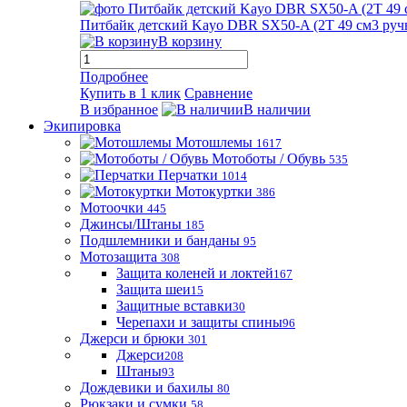
Питбайк детский Kayo DBR SX50-A (2T 49 см3 ручн
В корзину
Подробнее
Купить в 1 клик
Сравнение
В избранное
В наличии
Экипировка
Мотошлемы
1617
Мотоботы / Обувь
535
Перчатки
1014
Мотокуртки
386
Мотоочки
445
Джинсы/Штаны
185
Подшлемники и банданы
95
Мотозащита
308
Защита коленей и локтей
167
Защита шеи
15
Защитные вставки
30
Черепахи и защиты спины
96
Джерси и брюки
301
Джерси
208
Штаны
93
Дождевики и бахилы
80
Рюкзаки и сумки
58