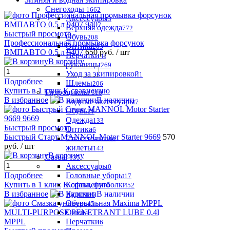
Снегоходы
1662
Аксессуары
3
Верхняя одежда
772
Быстрый просмотр
Обувь
208
Профессиональная промывка форсунок
Оптика
203
ВМПАВТО 0.5 л 9407
650 руб.
/ шт
Перчатки и
В корзину
рукавицы
269
Уход за экипировкой
1
Подробнее
Шлемы
206
Купить в 1 клик
К сравнению
Гидроциклы
310
В избранное
В наличии
Водные аксессуары
7
Обувь
21
Одежда
133
Быстрый просмотр
Оптика
6
Быстрый Старт MANNOL Motor Starter 9669
570
Спасательные
руб.
/ шт
жилеты
143
В корзину
Casual
135
Аксессуары
0
Головные уборы
Подробнее
17
Кофты, футболки
Купить в 1 клик
К сравнению
52
Куртки
В избранное
В наличии
6
Обувь
45
Очки
4
Перчатки
6