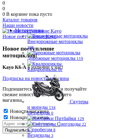
0
0
0
В корзине
пока пусто
Каталог товаров
Наши новости
Мототехника
Новое поступление Kayo
Внедорожные мотоциклы
198
Новое поступление
мотоциклов!
Дорожные мотоциклы
119
Kayo K6-A
в наличии у нас!
Квадроциклы
68
Подписка на новости магазина
Подпишитесь на рассылку и получайте
свежие новости и акции нашего
магазина.
Скутеры
и мопеды
134
Новости магазина
Вездеходы
0
Новости магазина
Питбайки
129
Снегоходы
22
С пробегом
8
Вездеходы
3