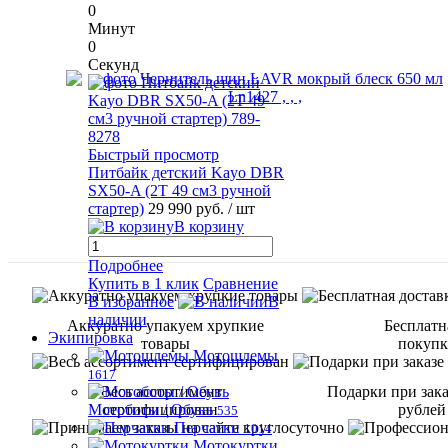
0
Минут
0
Секунд
Быстрый просмотр
Питбайк детский Kayo DBR
SX50-A (2T 49 см3 ручной
стартер)
29 990 руб.
/ шт
В корзину
Подробнее
Купить в 1 клик
Сравнение
В избранное
В
наличии
Аккуратно упакуем хрупкие
Бесплатн
Экипировка
товары
покупке
Мотошлемы
1617
Весь ассортимент
Подарки при зака
Мотоботы / Обувь
сертифицирован
рублей
535
Перчатки
1014
Мотокуртки