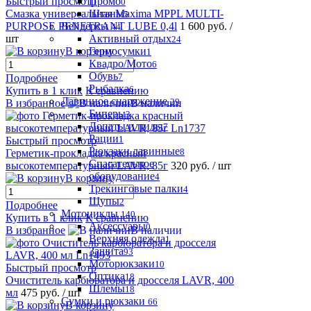
Промо
Быстрый просмотр
0
Штаны
Смазка универсальная Maxima MPPL MULTI-
5
Вейдерсы
PURPOSE PENETRANT LUBE 0,4l
1 600 руб.
/
44
Активный отдых
шт
24
Гермосумки
В корзину
1
Квадро/Мото
6
Обувь
7
Подробнее
Рыбалка
6
Купить в 1 клик
К сравнению
Лавинное снаряжение
29
В избранное
В наличии
Биперы
3
Лопаты и пилы
7
Рации
1
Быстрый просмотр
Рюкзаки лавинные
8
Герметик-прокладка красный
Спасательное
высокотемпературный LAVR, 85г
320 руб.
/ шт
оборудование
4
В корзину
Трекинговые палки
4
Щупы
2
Подробнее
Мотоциклы
140
Купить в 1 клик
К сравнению
Аксессуары
0
В избранное
В наличии
Верхняя одежда
1
Защита
93
Моторюкзаки
10
Быстрый просмотр
Оптика
18
Очиститель карбюратора и дросселя LAVR, 400
Шлемы
18
мл
475 руб.
/ шт
Сумки и рюкзаки
66
В корзину