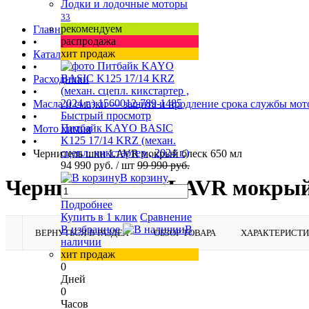
Лодки и лодочные моторы
33
рекомендуем
Главная страница
распродажа
•
хит продаж
Каталог товаров
•
Расходники
•
Масла и смазки — защита и продление срока службы мо
Быстрый просмотр
•
Питбайк KAYO BASIC
Мото химия
K125 17/14 KRZ (механ.
•
сцепл. кикстартер , 2024 г.)
Чернитель шин LAVR мокрый блеск 650 мл
94 990 руб.
/ шт
99 990 руб.
В корзину
Чернитель шин LAVR мокрый 
Подробнее
Купить в 1 клик
Сравнение
В избранное
В
ВЕРНУТЬСЯ В РАЗДЕЛ
ОБЗОР ТОВАРА
ХАРАКТЕРИСТ
наличии
хит продаж
0
Дней
0
Часов