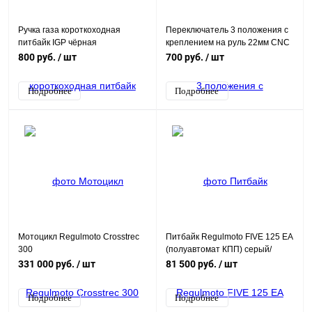
Ручка газа короткоходная
Переключатель 3 положения с
питбайк IGP чёрная
креплением на руль 22мм CNC
IP67
800 руб.
/ шт
700 руб.
/ шт
Подробнее
Подробнее
Мотоцикл Regulmoto Crosstrec
Питбайк Regulmoto FIVE 125 EA
300
(полуавтомат КПП) серый/
черный
331 000 руб.
/ шт
81 500 руб.
/ шт
Подробнее
Подробнее