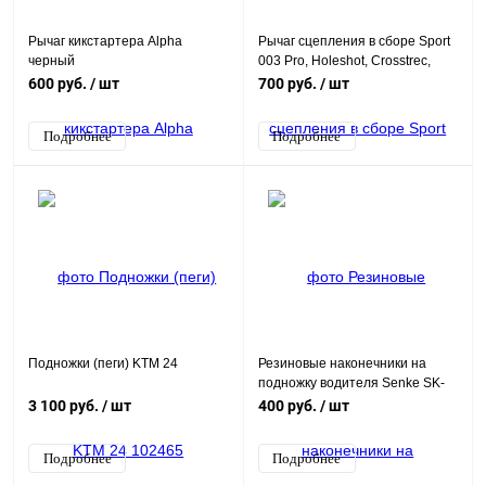
Рычаг кикстартера Alpha
Рычаг сцепления в сборе Sport
черный
003 Pro, Holeshot, Crosstrec,
Agua, Dyna
600 руб.
/ шт
700 руб.
/ шт
Подробнее
Подробнее
Подножки (пеги) KTM 24
Резиновые наконечники на
подножку водителя Senke SK-
125, RM-125
3 100 руб.
/ шт
400 руб.
/ шт
Подробнее
Подробнее