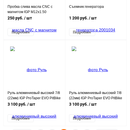
Пробка слива масла CNC с
Съемник генератора
магнитом IGP M12x1.50
(Серебро)
250 руб.
/ шт
1 200 руб.
/ шт
Подробнее
Подробнее
Руль алюминиевый высокий 7/8
Руль алюминиевый высокий 7/8
(22мм) IGP ProTaper EVO PitBike
(22мм) IGP ProTaper EVO PitBike
(740 x 190мм) черный
(740 x 190мм) оранжевый
3 100 руб.
/ шт
3 100 руб.
/ шт
Подробнее
Подробнее