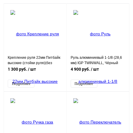
Крепление руля 22мм Питбайк
Руль алюминиевый 1-1/8 (28,6
высокие (стойки руля)(без
мм) IGP TWINWALL, Чёрный
болтов)
1 300 руб.
/ шт
4 900 руб.
/ шт
Подробнее
Подробнее