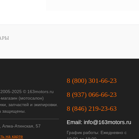
АРЫ
8 (800) 301-66-23
 2005-2025 © 163motors.ru
8 (937) 066-66-23
-магазин (мотосалон)
ки, запчастей и экипировки.
8 (846) 219-23-63
а защищены.
Email:
info@163motors.ru
, Алма-Атинская, 57
График работы: Ежедневно с
ть на карте