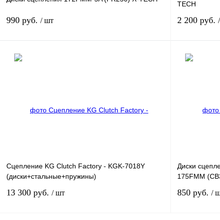
TECH
990 руб.
2 200 руб.
/ шт
В корзину
Купить в 1 клик
К сравнению
Купить в 1 к
В избранное
В
В избранное
наличии
Сцепление KG Clutch Factory - KGK-7018Y
Диски сцепл
(диски+стальные+пружины)
175FMM (CB3
13 300 руб.
850 руб.
/ шт
/ 