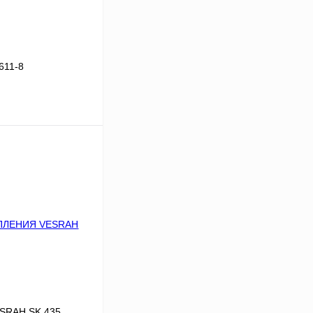
611-8
В корзину
К сравнению
В
аличии
RAH SK 435