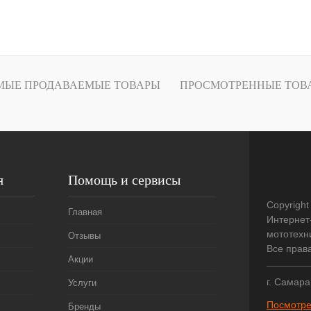
В корзину
лик
К сравнению
В
МЫЕ ПРОДАВАЕМЫЕ ТОВАРЫ
ПРОСМОТРЕННЫЕ ТОВ
наличии
я
Помощь и сервисы
Copyright
Главная
Интернет
мототехни
Отзывы
Все прав
Акции
г. Самара
Услуги
Посмотре
Бренды