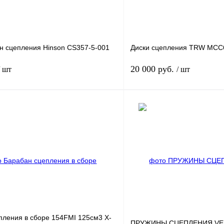
н сцепления Hinson CS357-5-001
Диски сцепления TRW MCC
20 000 руб.
/ шт
/ шт
В корзину
лик
К сравнению
Купить в 1 клик
В
В избранное
наличии
н
пления в сборе 154FMI 125см3 X-
ПРУЖИНЫ СЦЕПЛЕНИЯ VES