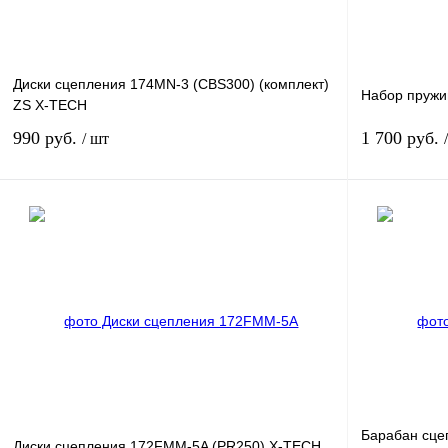
Диски сцепления 174MN-3 (CBS300) (комплект)
Набор пружи
ZS X-TECH
990 руб.
1 700 руб.
/ шт
В корзину
Купить в 1 клик
К сравнению
Купить в 1 к
В избранное
В
В избранное
наличии
Барабан сце
Диски сцепления 172FMM-5A (PR250) X-TECH