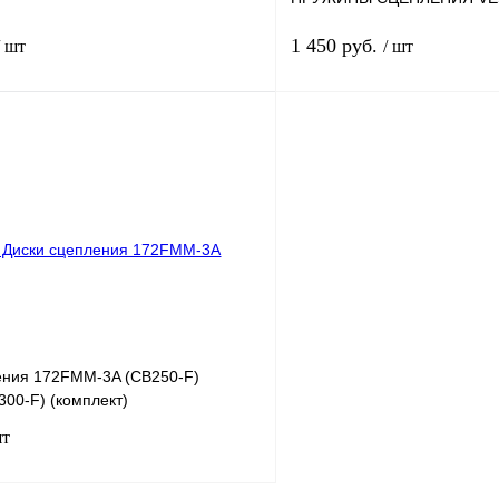
1 450 руб.
/ шт
/ шт
В корзину
лик
К сравнению
Купить в 1 клик
В
В избранное
наличии
н
ения 172FMM-3A (CB250-F)
00-F) (комплект)
шт