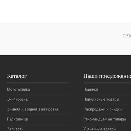
В корзину
Купить в 1 клик
К сравнению
Купить в 1 к
В избранное
В
В избранное
СА
наличии
Каталог
Наши предложени
Мототехника
Новинки
Экипировка
Популярные товары
Зимняя и водная экипировка
Распродажи и скидки
Расходники
Рекомендуемые товары
Запчасти
Уцененные товары