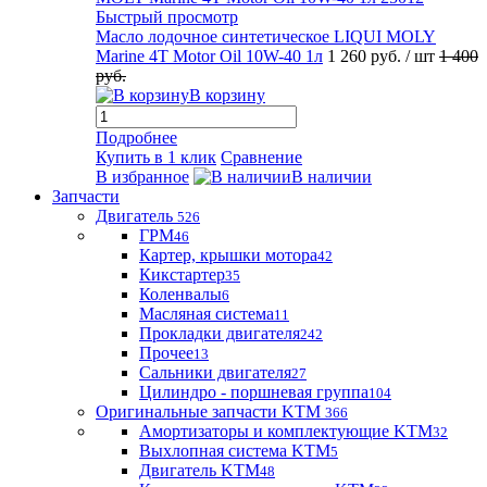
Быстрый просмотр
Масло лодочное синтетическое LIQUI MOLY
Marine 4T Motor Oil 10W-40 1л
1 260 руб.
/ шт
1 400
руб.
В корзину
Подробнее
Купить в 1 клик
Сравнение
В избранное
В наличии
Запчасти
Двигатель
526
ГРМ
46
Картер, крышки мотора
42
Кикстартер
35
Коленвалы
6
Масляная система
11
Прокладки двигателя
242
Прочее
13
Сальники двигателя
27
Цилиндро - поршневая группа
104
Оригинальные запчасти KTM
366
Амортизаторы и комплектующие KTM
32
Выхлопная система KTM
5
Двигатель KTM
48