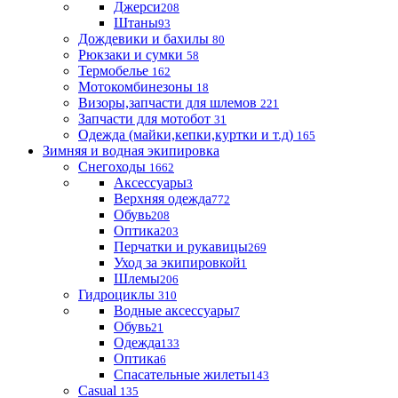
Джерси
208
Штаны
93
Дождевики и бахилы
80
Рюкзаки и сумки
58
Термобелье
162
Мотокомбинезоны
18
Визоры,запчасти для шлемов
221
Запчасти для мотобот
31
Одежда (майки,кепки,куртки и т.д)
165
Зимняя и водная экипировка
Снегоходы
1662
Аксессуары
3
Верхняя одежда
772
Обувь
208
Оптика
203
Перчатки и рукавицы
269
Уход за экипировкой
1
Шлемы
206
Гидроциклы
310
Водные аксессуары
7
Обувь
21
Одежда
133
Оптика
6
Спасательные жилеты
143
Casual
135