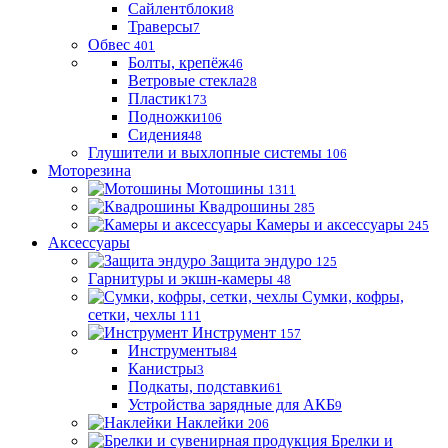
Сайлентблоки
8
Траверсы
7
Обвес
401
Болты, крепёж
46
Ветровые стекла
28
Пластик
173
Подножки
106
Сидения
48
Глушители и выхлопные системы
106
Моторезина
Мотошины
1311
Квадрошины
285
Камеры и аксессуары
245
Аксессуары
Защита эндуро
125
Гарнитуры и экшн-камеры
48
Сумки, кофры,
сетки, чехлы
111
Инструмент
157
Инструменты
84
Канистры
3
Подкаты, подставки
61
Устройства зарядные для АКБ
9
Наклейки
206
Брелки и