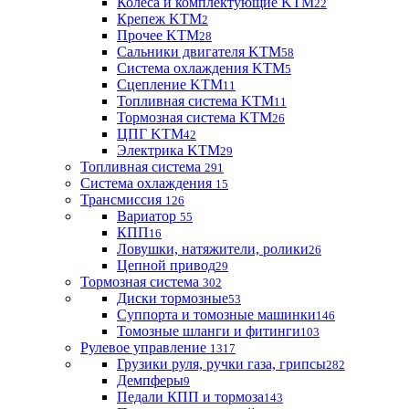
Колеса и комплектующие KTM
22
Крепеж KTM
2
Прочее KTM
28
Сальники двигателя KTM
58
Система охлаждения KTM
5
Сцепление KTM
11
Топливная система KTM
11
Тормозная система KTM
26
ЦПГ KTM
42
Электрика KTM
29
Топливная система
291
Система охлаждения
15
Трансмиссия
126
Вариатор
55
КПП
16
Ловушки, натяжители, ролики
26
Цепной привод
29
Тормозная система
302
Диски тормозные
53
Суппорта и томозные машинки
146
Томозные шланги и фитинги
103
Рулевое управление
1317
Грузики руля, ручки газа, грипсы
282
Демпферы
9
Педали КПП и тормоза
143