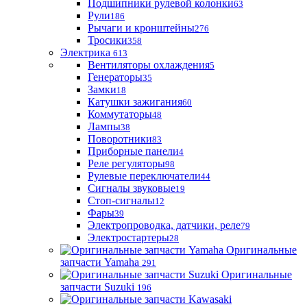
Подшипники рулевой колонки
63
Рули
186
Рычаги и кронштейны
276
Тросики
358
Электрика
613
Вентиляторы охлаждения
5
Генераторы
35
Замки
18
Катушки зажигания
60
Коммутаторы
48
Лампы
38
Поворотники
83
Приборные панели
4
Реле регуляторы
98
Рулевые переключатели
44
Сигналы звуковые
19
Стоп-сигналы
12
Фары
39
Электропроводка, датчики, реле
79
Электростартеры
28
Оригинальные
запчасти Yamaha
291
Оригинальные
запчасти Suzuki
196