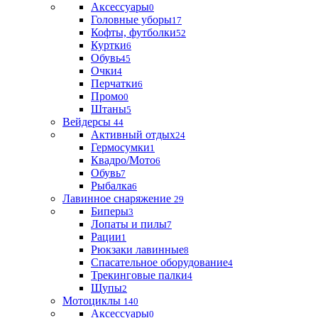
Аксессуары
0
Головные уборы
17
Кофты, футболки
52
Куртки
6
Обувь
45
Очки
4
Перчатки
6
Промо
0
Штаны
5
Вейдерсы
44
Активный отдых
24
Гермосумки
1
Квадро/Мото
6
Обувь
7
Рыбалка
6
Лавинное снаряжение
29
Биперы
3
Лопаты и пилы
7
Рации
1
Рюкзаки лавинные
8
Спасательное оборудование
4
Трекинговые палки
4
Щупы
2
Мотоциклы
140
Аксессуары
0