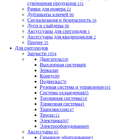
сувенирная продукция
131
Рамки для номера
22
Дубликаты ключей
90
Сигнализация и безопасность
16
Дуги и слайдеры
96
Аксуссуары для снегоходов
1
Аксессуары для квадроциклов
2
Прочее
35
Для снегоходов
Запчасти
1954
Двигатель
530
Выхлопная система
96
Зеркала
8
Корпус
89
Подвеска
276
Рулевая система и управление
101
Система охлаждения
35
Топливная система
210
Тормозная система
43
Трансмиссия
147
Тросы
112
Электрика
307
Электрооборудование
0
Аксессуары
65
Гаражное оборудование
3