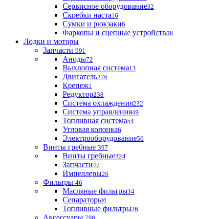
Сервисное оборудование
32
Скребки наста
16
Сумки и рюкзаки
6
Фаркопы и сцепные устройства
8
Лодки и моторы
Запчасти
991
Аноды
72
Выхлопная система
13
Двигатель
276
Крепеж
1
Редуктор
238
Система охлаждения
232
Система управления
49
Топливная система
54
Угловая колонка
6
Электрооборудование
50
Винты гребные
397
Винты гребные
324
Запчасти
47
Импеллеры
26
Фильтры
46
Масляные фильтры
14
Сепараторы
6
Топливные фильтры
26
Аксессуары
798