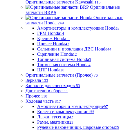
Оригинальные запчасти Kawasaki
115
Оригинальные
запчасти BRP
9
Оригинальные
запчасти Honda
249
Амортизаторы и комплектующие Honda
8
ГРМ Honda
14
Крепеж Honda
11
Прочее Honda
42
Сальники и прокладки ДВС Honda
44
Сцепление Honda
12
Топливная система Honda
3
Тормозная система Honda
4
ЦПГ Honda
20
Оригинальные запчасти (Прочее)
76
Зеркала
133
Запчасти для снегоходов
53
Двигатели в сборе
33
Прочее
110
Ходовая часть
317
Амортизаторы и комплектующие
97
Колеса и комплектующие
155
Лыжи, гусеницы
2
Рамы, маятники
23
Рулевые наконечники, шаровые опоры
25