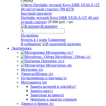
Секунд
Быстрый просмотр
Питбайк детский Kayo DBR SX50-A (2T 49 см3
ручной стартер)
29 990 руб.
/ шт
В корзину
Подробнее
Купить в 1 клик
Сравнение
В избранное
В наличии
Экипировка
Мотошлемы
1617
Мотоботы / Обувь
535
Перчатки
1014
Мотокуртки
386
Мотоочки
445
Джинсы/Штаны
185
Подшлемники и банданы
95
Мотозащита
308
Защита коленей и локтей
167
Защита шеи
15
Защитные вставки
30
Черепахи и защиты спины
96
Джерси и брюки
301