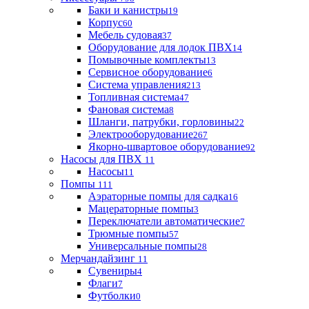
Баки и канистры
19
Корпус
60
Мебель судовая
37
Оборудование для лодок ПВХ
14
Помывочные комплекты
13
Сервисное оборудование
6
Система управления
213
Топливная система
47
Фановая система
8
Шланги, патрубки, горловины
22
Электрооборудование
267
Якорно-швартовое оборудование
92
Насосы для ПВХ
11
Насосы
11
Помпы
111
Аэраторные помпы для садка
16
Мацераторные помпы
3
Переключатели автоматические
7
Трюмные помпы
57
Универсальные помпы
28
Мерчандайзинг
11
Сувениры
4
Флаги
7
Футболки
0