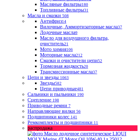
Масляные фильтры
180
Топливные фильтры
31
Масла и смазки
508
Антифриз
14
Вилочные, Аммортизаторные масла
37
Лодочные масла
9
Масло для воздушного фильтра,
очиститель
21
Мото химия
106
Моторные масла
212
Смазки и очистители цепи
52
Тормозная жидкость
20
Трансмиссионные масла
37
Цепи и звезды
1063
Звезды
582
Цепи приводные
481
Сальники и пыльники
190
Сцепление
198
Приводные ремни
7
Направляющие вилки
56
Подшипники колес
141
Ремкомплекты и подшипники
11
распродажа