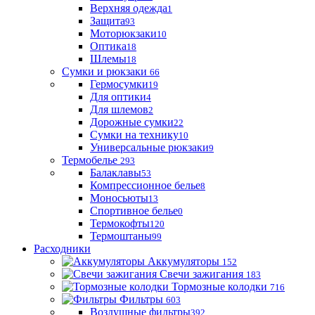
Верхняя одежда
1
Защита
93
Моторюкзаки
10
Оптика
18
Шлемы
18
Сумки и рюкзаки
66
Гермосумки
19
Для оптики
4
Для шлемов
2
Дорожные сумки
22
Сумки на технику
10
Универсальные рюкзаки
9
Термобелье
293
Балаклавы
53
Компрессионное белье
8
Моносьюты
13
Спортивное белье
0
Термокофты
120
Термоштаны
99
Расходники
Аккумуляторы
152
Свечи зажигания
183
Тормозные колодки
716
Фильтры
603
Воздушные фильтры
392