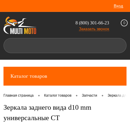
Вход
8 (800) 301-66-23
0
Заказать звонок
Каталог товаров
•
•
•
Главная страница
Каталог товаров
Запчасти
Зеркала для 
Зеркала заднего вида d10 mm
универсальные CT