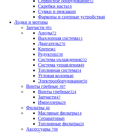
Сервисное оборудование
32
Скребки наста
16
Сумки и рюкзаки
6
Фаркопы и сцепные устройства
8
Лодки и моторы
Запчасти
991
Аноды
72
Выхлопная система
13
Двигатель
276
Крепеж
1
Редуктор
238
Система охлаждения
232
Система управления
49
Топливная система
54
Угловая колонка
6
Электрооборудование
50
Винты гребные
397
Винты гребные
324
Запчасти
47
Импеллеры
26
Фильтры
46
Масляные фильтры
14
Сепараторы
6
Топливные фильтры
26
Аксессуары
798