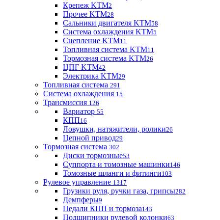
Крепеж KTM
2
Прочее KTM
28
Сальники двигателя KTM
58
Система охлаждения KTM
5
Сцепление KTM
11
Топливная система KTM
11
Тормозная система KTM
26
ЦПГ KTM
42
Электрика KTM
29
Топливная система
291
Система охлаждения
15
Трансмиссия
126
Вариатор
55
КПП
16
Ловушки, натяжители, ролики
26
Цепной привод
29
Тормозная система
302
Диски тормозные
53
Суппорта и томозные машинки
146
Томозные шланги и фитинги
103
Рулевое управление
1317
Грузики руля, ручки газа, грипсы
282
Демпферы
9
Педали КПП и тормоза
143
Подшипники рулевой колонки
63