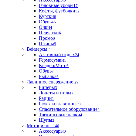
0
Головные уборы
17
Кофты, футболки
52
Куртки
6
Обувь
45
Очки
4
Перчатки
6
Промо
0
Штаны
5
Вейдерсы
44
Активный отдых
24
Гермосумки
1
Квадро/Мото
6
Обувь
7
Рыбалка
6
Лавинное снаряжение
29
Биперы
3
Лопаты и пилы
7
Рации
1
Рюкзаки лавинные
8
Спасательное оборудование
4
Трекинговые палки
4
Щупы
2
Мотоциклы
140
Аксессуары
0