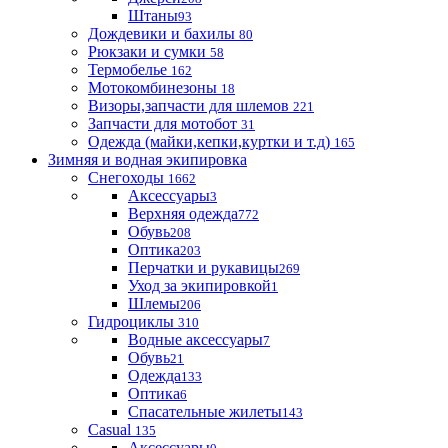
Штаны
93
Дождевики и бахилы
80
Рюкзаки и сумки
58
Термобелье
162
Мотокомбинезоны
18
Визоры,запчасти для шлемов
221
Запчасти для мотобот
31
Одежда (майки,кепки,куртки и т.д)
165
Зимняя и водная экипировка
Снегоходы
1662
Аксессуары
3
Верхняя одежда
772
Обувь
208
Оптика
203
Перчатки и рукавицы
269
Уход за экипировкой
1
Шлемы
206
Гидроциклы
310
Водные аксессуары
7
Обувь
21
Одежда
133
Оптика
6
Спасательные жилеты
143
Casual
135
Аксессуары