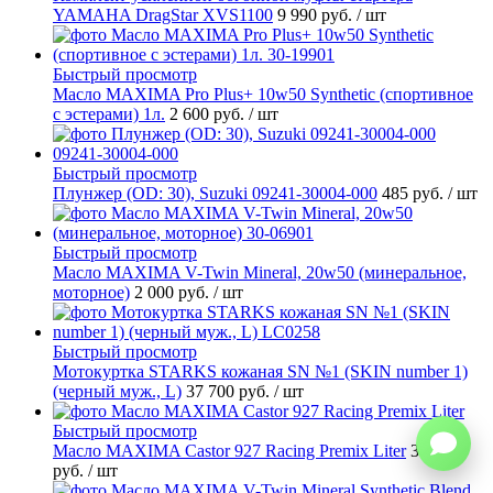
YAMAHA DragStar XVS1100
9 990 руб.
/ шт
Быстрый просмотр
Масло MAXIMA Pro Plus+ 10w50 Synthetic (спортивное
с эстерами) 1л.
2 600 руб.
/ шт
Быстрый просмотр
Плунжер (OD: 30), Suzuki 09241-30004-000
485 руб.
/ шт
Быстрый просмотр
Масло MAXIMA V-Twin Mineral, 20w50 (минеральное,
моторное)
2 000 руб.
/ шт
Быстрый просмотр
Мотокуртка STARKS кожаная SN №1 (SKIN number 1)
(черный муж., L)
37 700 руб.
/ шт
Быстрый просмотр
Масло MAXIMA Castor 927 Racing Premix Liter
3 650
руб.
/ шт