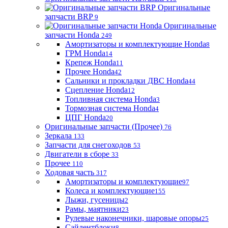
Оригинальные
запчасти BRP
9
Оригинальные
запчасти Honda
249
Амортизаторы и комплектующие Honda
8
ГРМ Honda
14
Крепеж Honda
11
Прочее Honda
42
Сальники и прокладки ДВС Honda
44
Сцепление Honda
12
Топливная система Honda
3
Тормозная система Honda
4
ЦПГ Honda
20
Оригинальные запчасти (Прочее)
76
Зеркала
133
Запчасти для снегоходов
53
Двигатели в сборе
33
Прочее
110
Ходовая часть
317
Амортизаторы и комплектующие
97
Колеса и комплектующие
155
Лыжи, гусеницы
2
Рамы, маятники
23
Рулевые наконечники, шаровые опоры
25
Сайлентблоки
8