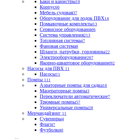
Баки и канистры
19
Корпус
60
Мебель судовая
37
Оборудование для лодок ПВХ
14
Помывочные комплекты
13
Сервисное оборудование
6
Система управления
213
Топливная система
47
Фановая система
8
Шланги, патрубки, горловины
22
Электрооборудование
267
Якорно-швартовое оборудование
92
Насосы для ПВХ
11
Насосы
11
Помпы
111
Аэраторные помпы для садка
16
Мацераторные помпы
3
Переключатели автоматические
7
Трюмные помпы
57
Универсальные помпы
28
Мерчандайзинг
11
Сувениры
4
Флаги
7
Футболки
0