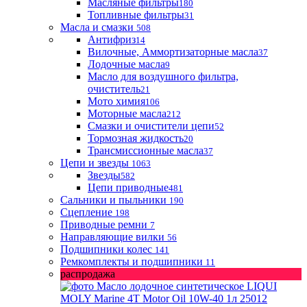
Масляные фильтры
180
Топливные фильтры
31
Масла и смазки
508
Антифриз
14
Вилочные, Аммортизаторные масла
37
Лодочные масла
9
Масло для воздушного фильтра,
очиститель
21
Мото химия
106
Моторные масла
212
Смазки и очистители цепи
52
Тормозная жидкость
20
Трансмиссионные масла
37
Цепи и звезды
1063
Звезды
582
Цепи приводные
481
Сальники и пыльники
190
Сцепление
198
Приводные ремни
7
Направляющие вилки
56
Подшипники колес
141
Ремкомплекты и подшипники
11
распродажа