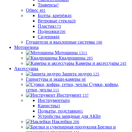
Траверсы
7
Обвес
401
Болты, крепёж
46
Ветровые стекла
28
Пластик
173
Подножки
106
Сидения
48
Глушители и выхлопные системы
106
Моторезина
Мотошины
1311
Квадрошины
285
Камеры и аксессуары
245
Аксессуары
Защита эндуро
125
Гарнитуры и экшн-камеры
48
Сумки, кофры,
сетки, чехлы
111
Инструмент
157
Инструменты
84
Канистры
3
Подкаты, подставки
61
Устройства зарядные для АКБ
9
Наклейки
206
Брелки и