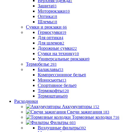
Верхняя одежда
1
Защита
93
Моторюкзаки
10
Оптика
18
Шлемы
18
Сумки и рюкзаки
66
Гермосумки
19
Для оптики
4
Для шлемов
2
Дорожные сумки
22
Сумки на технику
10
Универсальные рюкзаки
9
Термобелье
293
Балаклавы
53
Компрессионное белье
8
Моносьюты
13
Спортивное белье
0
Термокофты
120
Термоштаны
99
Расходники
Аккумуляторы
152
Свечи зажигания
183
Тормозные колодки
716
Фильтры
603
Воздушные фильтры
392