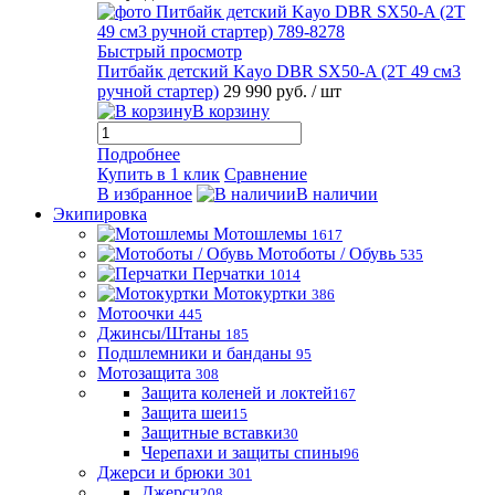
Быстрый просмотр
Питбайк детский Kayo DBR SX50-A (2T 49 см3
ручной стартер)
29 990 руб.
/ шт
В корзину
Подробнее
Купить в 1 клик
Сравнение
В избранное
В наличии
Экипировка
Мотошлемы
1617
Мотоботы / Обувь
535
Перчатки
1014
Мотокуртки
386
Мотоочки
445
Джинсы/Штаны
185
Подшлемники и банданы
95
Мотозащита
308
Защита коленей и локтей
167
Защита шеи
15
Защитные вставки
30
Черепахи и защиты спины
96
Джерси и брюки
301
Джерси
208