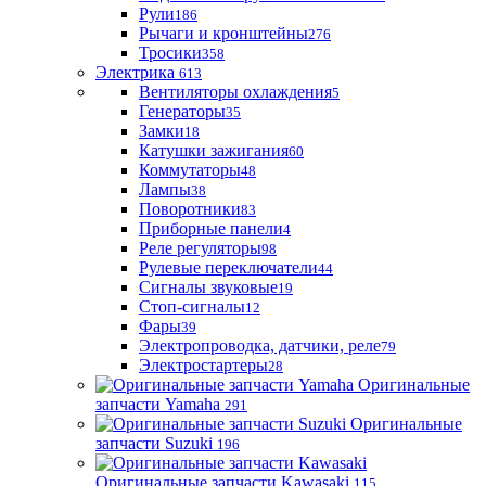
Рули
186
Рычаги и кронштейны
276
Тросики
358
Электрика
613
Вентиляторы охлаждения
5
Генераторы
35
Замки
18
Катушки зажигания
60
Коммутаторы
48
Лампы
38
Поворотники
83
Приборные панели
4
Реле регуляторы
98
Рулевые переключатели
44
Сигналы звуковые
19
Стоп-сигналы
12
Фары
39
Электропроводка, датчики, реле
79
Электростартеры
28
Оригинальные
запчасти Yamaha
291
Оригинальные
запчасти Suzuki
196
Оригинальные запчасти Kawasaki
115