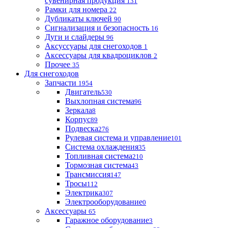
сувенирная продукция
131
Рамки для номера
22
Дубликаты ключей
90
Сигнализация и безопасность
16
Дуги и слайдеры
96
Аксуссуары для снегоходов
1
Аксессуары для квадроциклов
2
Прочее
35
Для снегоходов
Запчасти
1954
Двигатель
530
Выхлопная система
96
Зеркала
8
Корпус
89
Подвеска
276
Рулевая система и управление
101
Система охлаждения
35
Топливная система
210
Тормозная система
43
Трансмиссия
147
Тросы
112
Электрика
307
Электрооборудование
0
Аксессуары
65
Гаражное оборудование
3