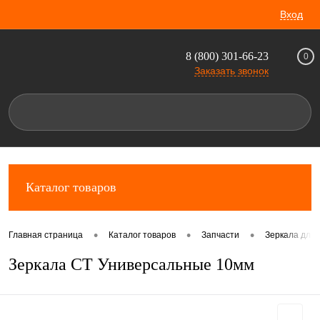
Вход
8 (800) 301-66-23
0
Заказать звонок
Каталог товаров
•
•
•
Главная страница
Каталог товаров
Запчасти
Зеркала для 
Зеркала СТ Универсальные 10мм