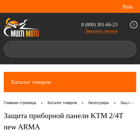
Вход
8 (800) 301-66-23
0
Заказать звонок
Каталог товаров
•
•
•
Главная страница
Каталог товаров
Аксессуары
Защита дл
Защита приборной панели KTM 2/4T
new ARMA