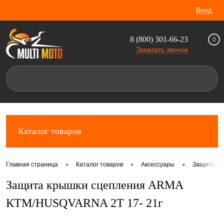
Вход
8 (800) 301-66-23
0
Заказать звонок
Каталог товаров
•
•
•
Главная страница
Каталог товаров
Аксессуары
Защита дл
Защита крышки сцепления ARMA
КТМ/HUSQVARNA 2T 17- 21г