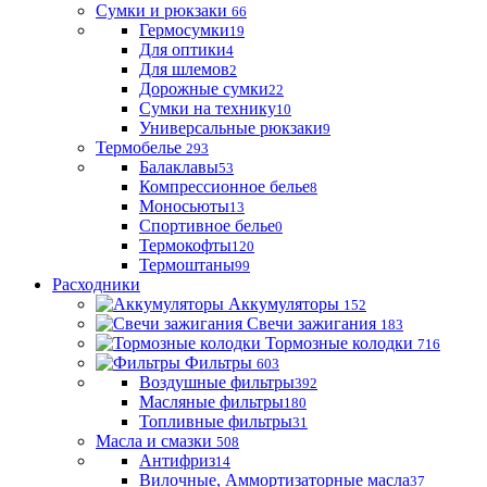
Сумки и рюкзаки
66
Гермосумки
19
Для оптики
4
Для шлемов
2
Дорожные сумки
22
Сумки на технику
10
Универсальные рюкзаки
9
Термобелье
293
Балаклавы
53
Компрессионное белье
8
Моносьюты
13
Спортивное белье
0
Термокофты
120
Термоштаны
99
Расходники
Аккумуляторы
152
Свечи зажигания
183
Тормозные колодки
716
Фильтры
603
Воздушные фильтры
392
Масляные фильтры
180
Топливные фильтры
31
Масла и смазки
508
Антифриз
14
Вилочные, Аммортизаторные масла
37