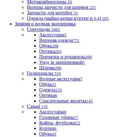
Мотокомбинезоны
18
Визоры,запчасти для шлемов
221
Запчасти для мотобот
31
Одежда (майки,кепки,куртки и т.д)
165
Зимняя и водная экипировка
Снегоходы
1662
Аксессуары
3
Верхняя одежда
772
Обувь
208
Оптика
203
Перчатки и рукавицы
269
Уход за экипировкой
1
Шлемы
206
Гидроциклы
310
Водные аксессуары
7
Обувь
21
Одежда
133
Оптика
6
Спасательные жилеты
143
Casual
135
Аксессуары
0
Головные уборы
17
Кофты, футболки
52
Куртки
6
Обувь
45