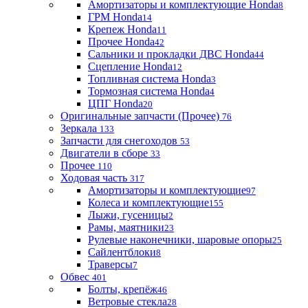
Амортизаторы и комплектующие Honda
8
ГРМ Honda
14
Крепеж Honda
11
Прочее Honda
42
Сальники и прокладки ДВС Honda
44
Сцепление Honda
12
Топливная система Honda
3
Тормозная система Honda
4
ЦПГ Honda
20
Оригинальные запчасти (Прочее)
76
Зеркала
133
Запчасти для снегоходов
53
Двигатели в сборе
33
Прочее
110
Ходовая часть
317
Амортизаторы и комплектующие
97
Колеса и комплектующие
155
Лыжи, гусеницы
2
Рамы, маятники
23
Рулевые наконечники, шаровые опоры
25
Сайлентблоки
8
Траверсы
7
Обвес
401
Болты, крепёж
46
Ветровые стекла
28