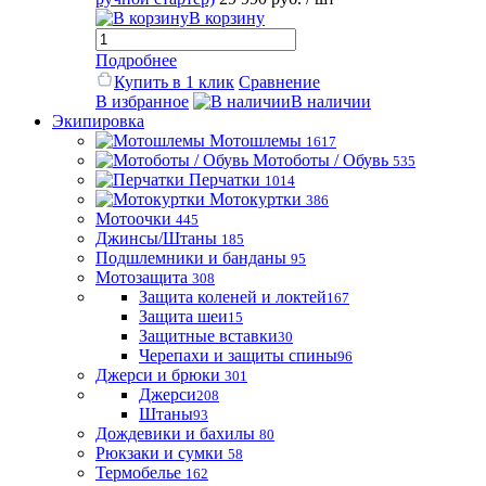
В корзину
Подробнее
Купить в 1 клик
Сравнение
В избранное
В наличии
Экипировка
Мотошлемы
1617
Мотоботы / Обувь
535
Перчатки
1014
Мотокуртки
386
Мотоочки
445
Джинсы/Штаны
185
Подшлемники и банданы
95
Мотозащита
308
Защита коленей и локтей
167
Защита шеи
15
Защитные вставки
30
Черепахи и защиты спины
96
Джерси и брюки
301
Джерси
208
Штаны
93
Дождевики и бахилы
80
Рюкзаки и сумки
58
Термобелье
162