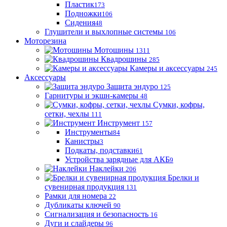
Пластик
173
Подножки
106
Сидения
48
Глушители и выхлопные системы
106
Моторезина
Мотошины
1311
Квадрошины
285
Камеры и аксессуары
245
Аксессуары
Защита эндуро
125
Гарнитуры и экшн-камеры
48
Сумки, кофры,
сетки, чехлы
111
Инструмент
157
Инструменты
84
Канистры
3
Подкаты, подставки
61
Устройства зарядные для АКБ
9
Наклейки
206
Брелки и
сувенирная продукция
131
Рамки для номера
22
Дубликаты ключей
90
Сигнализация и безопасность
16
Дуги и слайдеры
96