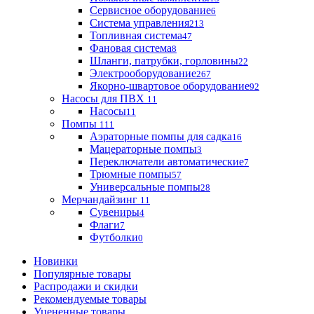
Сервисное оборудование
6
Система управления
213
Топливная система
47
Фановая система
8
Шланги, патрубки, горловины
22
Электрооборудование
267
Якорно-швартовое оборудование
92
Насосы для ПВХ
11
Насосы
11
Помпы
111
Аэраторные помпы для садка
16
Мацераторные помпы
3
Переключатели автоматические
7
Трюмные помпы
57
Универсальные помпы
28
Мерчандайзинг
11
Сувениры
4
Флаги
7
Футболки
0
Новинки
Популярные товары
Распродажи и скидки
Рекомендуемые товары
Уцененные товары