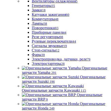
Вентиляторы охлаждения
5
Генераторы
35
Замки
18
Катушки зажигания
60
Коммутаторы
48
Лампы
38
Поворотники
83
Приборные панели
4
Реле регуляторы
98
Рулевые переключатели
44
Сигналы звуковые
19
Стоп-сигналы
12
Фары
39
Электропроводка, датчики, реле
79
Электростартеры
28
Оригинальные
запчасти Yamaha
291
Оригинальные
запчасти Suzuki
196
Оригинальные запчасти Kawasaki
115
Оригинальные
запчасти BRP
9
Оригинальные
запчасти Honda
249