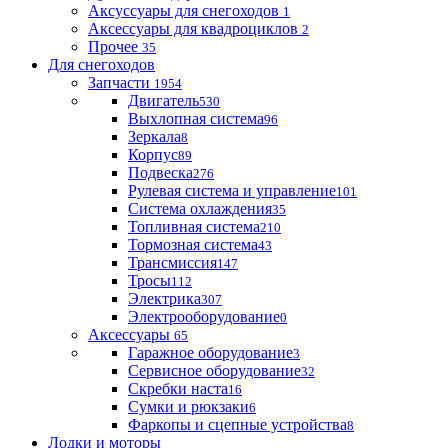
Аксуссуары для снегоходов
1
Аксессуары для квадроциклов
2
Прочее
35
Для снегоходов
Запчасти
1954
Двигатель
530
Выхлопная система
96
Зеркала
8
Корпус
89
Подвеска
276
Рулевая система и управление
101
Система охлаждения
35
Топливная система
210
Тормозная система
43
Трансмиссия
147
Тросы
112
Электрика
307
Электрооборудование
0
Аксессуары
65
Гаражное оборудование
3
Сервисное оборудование
32
Скребки наста
16
Сумки и рюкзаки
6
Фаркопы и сцепные устройства
8
Лодки и моторы