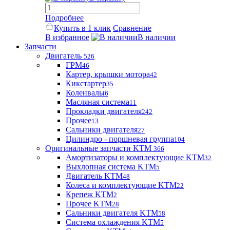
Подробнее
Купить в 1 клик
Сравнение
В избранное
В наличии
Запчасти
Двигатель
526
ГРМ
46
Картер, крышки мотора
42
Кикстартер
35
Коленвалы
6
Масляная система
11
Прокладки двигателя
242
Прочее
13
Сальники двигателя
27
Цилиндро - поршневая группа
104
Оригинальные запчасти KTM
366
Амортизаторы и комплектующие KTM
32
Выхлопная система KTM
5
Двигатель KTM
48
Колеса и комплектующие KTM
22
Крепеж KTM
2
Прочее KTM
28
Сальники двигателя KTM
58
Система охлаждения KTM
5