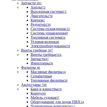
Запчасти
991
Аноды
72
Выхлопная система
13
Двигатель
276
Крепеж
1
Редуктор
238
Система охлаждения
232
Система управления
49
Топливная система
54
Угловая колонка
6
Электрооборудование
50
Винты гребные
397
Винты гребные
324
Запчасти
47
Импеллеры
26
Фильтры
46
Масляные фильтры
14
Сепараторы
6
Топливные фильтры
26
Аксессуары
798
Баки и канистры
19
Корпус
60
Мебель судовая
37
Оборудование для лодок ПВХ
14
Помывочные комплекты
13