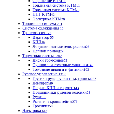
Сцепление KTM
11
Топливная система KTM
11
Тормозная система KTM
26
ЦПГ KTM
42
Электрика KTM
29
Топливная система
291
Система охлаждения
15
Трансмиссия
126
Вариатор
55
КПП
16
Ловушки, натяжители, ролики
26
Цепной привод
29
Тормозная система
302
Диски тормозные
53
Суппорта и томозные машинки
146
Томозные шланги и фитинги
103
Рулевое управление
1317
Грузики руля, ручки газа, грипсы
282
Демпферы
9
Педали КПП и тормоза
143
Подшипники рулевой колонки
63
Рули
186
Рычаги и кронштейны
276
Тросики
358
Электрика
613