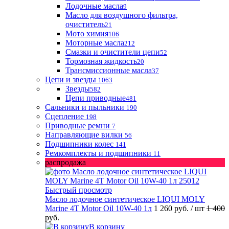
Лодочные масла
9
Масло для воздушного фильтра,
очиститель
21
Мото химия
106
Моторные масла
212
Смазки и очистители цепи
52
Тормозная жидкость
20
Трансмиссионные масла
37
Цепи и звезды
1063
Звезды
582
Цепи приводные
481
Сальники и пыльники
190
Сцепление
198
Приводные ремни
7
Направляющие вилки
56
Подшипники колес
141
Ремкомплекты и подшипники
11
распродажа
Быстрый просмотр
Масло лодочное синтетическое LIQUI MOLY
Marine 4T Motor Oil 10W-40 1л
1 260 руб.
/ шт
1 400
руб.
В корзину