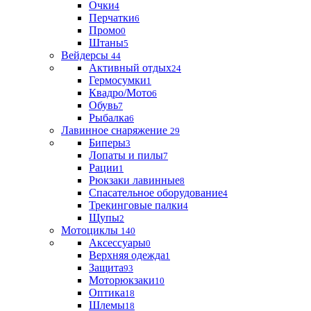
Очки
4
Перчатки
6
Промо
0
Штаны
5
Вейдерсы
44
Активный отдых
24
Гермосумки
1
Квадро/Мото
6
Обувь
7
Рыбалка
6
Лавинное снаряжение
29
Биперы
3
Лопаты и пилы
7
Рации
1
Рюкзаки лавинные
8
Спасательное оборудование
4
Трекинговые палки
4
Щупы
2
Мотоциклы
140
Аксессуары
0
Верхняя одежда
1
Защита
93
Моторюкзаки
10
Оптика
18
Шлемы
18