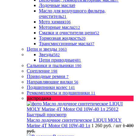
37
Лодочные масла
9
Масло для воздушного фильтра,
очиститель
21
Мото химия
106
Моторные масла
212
Смазки и очистители цепи
52
Тормозная жидкость
20
Трансмиссионные масла
37
Цепи и звезды
1063
Звезды
582
Цепи приводные
481
Сальники и пыльники
190
Сцепление
198
Приводные ремни
7
Направляющие вилки
56
Подшипники колес
141
Ремкомплекты и подшипники
11
распродажа
Быстрый просмотр
Масло лодочное синтетическое LIQUI MOLY
Marine 4T Motor Oil 10W-40 1л
1 260 руб.
/ шт
1 400
руб.