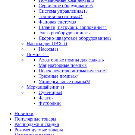
Помывочные комплекты
13
Сервисное оборудование
6
Система управления
213
Топливная система
47
Фановая система
8
Шланги, патрубки, горловины
22
Электрооборудование
267
Якорно-швартовое оборудование
92
Насосы для ПВХ
11
Насосы
11
Помпы
111
Аэраторные помпы для садка
16
Мацераторные помпы
3
Переключатели автоматические
7
Трюмные помпы
57
Универсальные помпы
28
Мерчандайзинг
11
Сувениры
4
Флаги
7
Футболки
0
Новинки
Популярные товары
Распродажи и скидки
Рекомендуемые товары