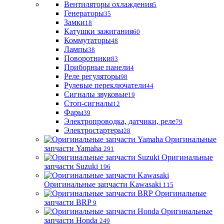
Вентиляторы охлаждения
5
Генераторы
35
Замки
18
Катушки зажигания
60
Коммутаторы
48
Лампы
38
Поворотники
83
Приборные панели
4
Реле регуляторы
98
Рулевые переключатели
44
Сигналы звуковые
19
Стоп-сигналы
12
Фары
39
Электропроводка, датчики, реле
79
Электростартеры
28
Оригинальные
запчасти Yamaha
291
Оригинальные
запчасти Suzuki
196
Оригинальные запчасти Kawasaki
115
Оригинальные
запчасти BRP
9
Оригинальные
запчасти Honda
249