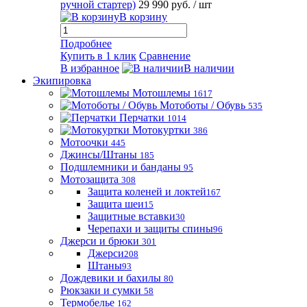
ручной стартер)
29 990 руб.
/ шт
В корзину
Подробнее
Купить в 1 клик
Сравнение
В избранное
В наличии
Экипировка
Мотошлемы
1617
Мотоботы / Обувь
535
Перчатки
1014
Мотокуртки
386
Мотоочки
445
Джинсы/Штаны
185
Подшлемники и банданы
95
Мотозащита
308
Защита коленей и локтей
167
Защита шеи
15
Защитные вставки
30
Черепахи и защиты спины
96
Джерси и брюки
301
Джерси
208
Штаны
93
Дождевики и бахилы
80
Рюкзаки и сумки
58
Термобелье
162