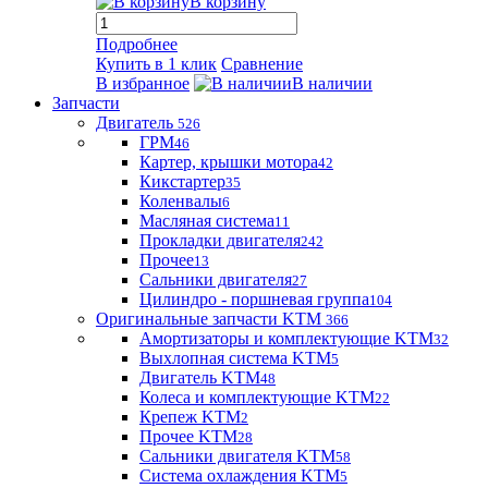
В корзину
Подробнее
Купить в 1 клик
Сравнение
В избранное
В наличии
Запчасти
Двигатель
526
ГРМ
46
Картер, крышки мотора
42
Кикстартер
35
Коленвалы
6
Масляная система
11
Прокладки двигателя
242
Прочее
13
Сальники двигателя
27
Цилиндро - поршневая группа
104
Оригинальные запчасти KTM
366
Амортизаторы и комплектующие KTM
32
Выхлопная система KTM
5
Двигатель KTM
48
Колеса и комплектующие KTM
22
Крепеж KTM
2
Прочее KTM
28
Сальники двигателя KTM
58
Система охлаждения KTM
5