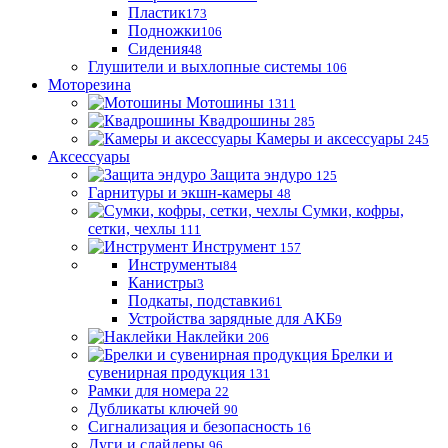
Пластик
173
Подножки
106
Сидения
48
Глушители и выхлопные системы
106
Моторезина
Мотошины
1311
Квадрошины
285
Камеры и аксессуары
245
Аксессуары
Защита эндуро
125
Гарнитуры и экшн-камеры
48
Сумки, кофры,
сетки, чехлы
111
Инструмент
157
Инструменты
84
Канистры
3
Подкаты, подставки
61
Устройства зарядные для АКБ
9
Наклейки
206
Брелки и
сувенирная продукция
131
Рамки для номера
22
Дубликаты ключей
90
Сигнализация и безопасность
16
Дуги и слайдеры
96