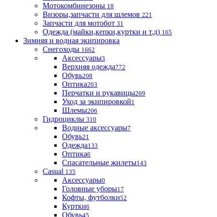
Мотокомбинезоны
18
Визоры,запчасти для шлемов
221
Запчасти для мотобот
31
Одежда (майки,кепки,куртки и т.д)
165
Зимняя и водная экипировка
Снегоходы
1662
Аксессуары
3
Верхняя одежда
772
Обувь
208
Оптика
203
Перчатки и рукавицы
269
Уход за экипировкой
1
Шлемы
206
Гидроциклы
310
Водные аксессуары
7
Обувь
21
Одежда
133
Оптика
6
Спасательные жилеты
143
Casual
135
Аксессуары
0
Головные уборы
17
Кофты, футболки
52
Куртки
6
Обувь
45