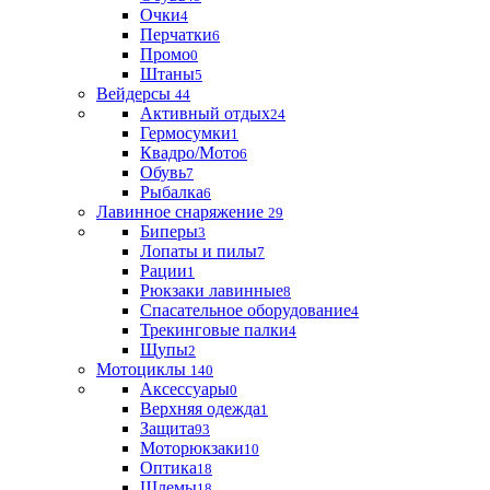
Очки
4
Перчатки
6
Промо
0
Штаны
5
Вейдерсы
44
Активный отдых
24
Гермосумки
1
Квадро/Мото
6
Обувь
7
Рыбалка
6
Лавинное снаряжение
29
Биперы
3
Лопаты и пилы
7
Рации
1
Рюкзаки лавинные
8
Спасательное оборудование
4
Трекинговые палки
4
Щупы
2
Мотоциклы
140
Аксессуары
0
Верхняя одежда
1
Защита
93
Моторюкзаки
10
Оптика
18
Шлемы
18