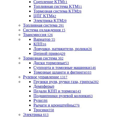
Сцепление KTM
11
Топливная система KTM
11
Тормозная система KTM
26
ЦПГ KTM
42
Электрика KTM
29
Топливная система
291
Система охлаждения
15
Трансмиссия
126
Вариатор
55
КПП
16
Ловушки, натяжители, ролики
26
Цепной привод
29
Тормозная система
302
Диски тормозные
53
Суппорта и томозные машинки
146
Томозные шланги и фитинги
103
Рулевое управление
1317
Грузики руля, ручки газа, грипсы
282
Демпферы
9
Педали КПП и тормоза
143
Подшипники рулевой колонки
63
Рули
186
Рычаги и кронштейны
276
Тросики
358
Электрика
613