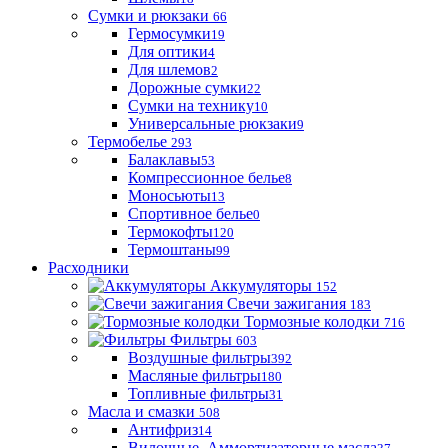
Сумки и рюкзаки
66
Гермосумки
19
Для оптики
4
Для шлемов
2
Дорожные сумки
22
Сумки на технику
10
Универсальные рюкзаки
9
Термобелье
293
Балаклавы
53
Компрессионное белье
8
Моносьюты
13
Спортивное белье
0
Термокофты
120
Термоштаны
99
Расходники
Аккумуляторы
152
Свечи зажигания
183
Тормозные колодки
716
Фильтры
603
Воздушные фильтры
392
Масляные фильтры
180
Топливные фильтры
31
Масла и смазки
508
Антифриз
14
Вилочные, Аммортизаторные масла