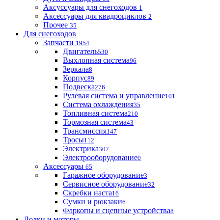
Аксуссуары для снегоходов
1
Аксессуары для квадроциклов
2
Прочее
35
Для снегоходов
Запчасти
1954
Двигатель
530
Выхлопная система
96
Зеркала
8
Корпус
89
Подвеска
276
Рулевая система и управление
101
Система охлаждения
35
Топливная система
210
Тормозная система
43
Трансмиссия
147
Тросы
112
Электрика
307
Электрооборудование
0
Аксессуары
65
Гаражное оборудование
3
Сервисное оборудование
32
Скребки наста
16
Сумки и рюкзаки
6
Фаркопы и сцепные устройства
8
Лодки и моторы