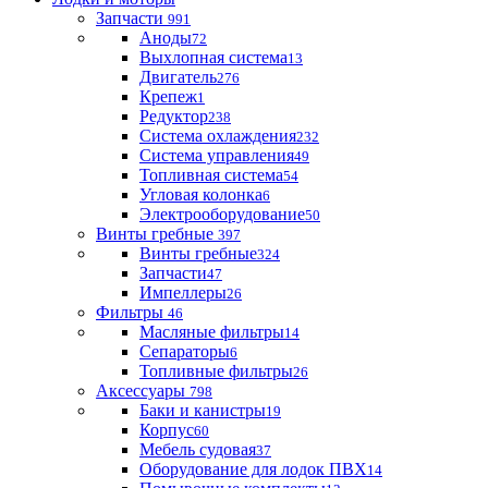
Запчасти
991
Аноды
72
Выхлопная система
13
Двигатель
276
Крепеж
1
Редуктор
238
Система охлаждения
232
Система управления
49
Топливная система
54
Угловая колонка
6
Электрооборудование
50
Винты гребные
397
Винты гребные
324
Запчасти
47
Импеллеры
26
Фильтры
46
Масляные фильтры
14
Сепараторы
6
Топливные фильтры
26
Аксессуары
798
Баки и канистры
19
Корпус
60
Мебель судовая
37
Оборудование для лодок ПВХ
14