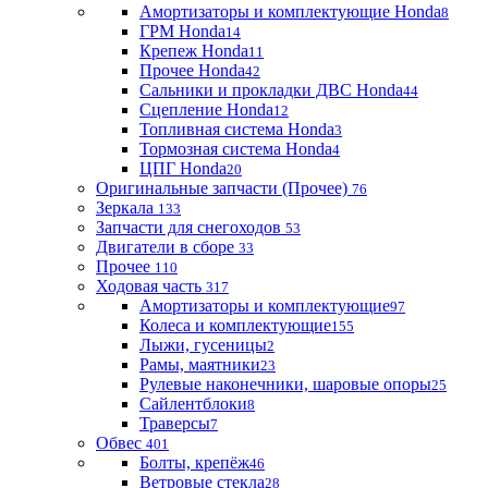
Амортизаторы и комплектующие Honda
8
ГРМ Honda
14
Крепеж Honda
11
Прочее Honda
42
Сальники и прокладки ДВС Honda
44
Сцепление Honda
12
Топливная система Honda
3
Тормозная система Honda
4
ЦПГ Honda
20
Оригинальные запчасти (Прочее)
76
Зеркала
133
Запчасти для снегоходов
53
Двигатели в сборе
33
Прочее
110
Ходовая часть
317
Амортизаторы и комплектующие
97
Колеса и комплектующие
155
Лыжи, гусеницы
2
Рамы, маятники
23
Рулевые наконечники, шаровые опоры
25
Сайлентблоки
8
Траверсы
7
Обвес
401
Болты, крепёж
46
Ветровые стекла
28