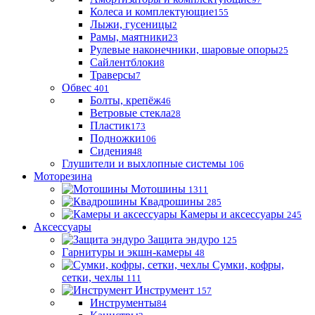
Колеса и комплектующие
155
Лыжи, гусеницы
2
Рамы, маятники
23
Рулевые наконечники, шаровые опоры
25
Сайлентблоки
8
Траверсы
7
Обвес
401
Болты, крепёж
46
Ветровые стекла
28
Пластик
173
Подножки
106
Сидения
48
Глушители и выхлопные системы
106
Моторезина
Мотошины
1311
Квадрошины
285
Камеры и аксессуары
245
Аксессуары
Защита эндуро
125
Гарнитуры и экшн-камеры
48
Сумки, кофры,
сетки, чехлы
111
Инструмент
157
Инструменты
84