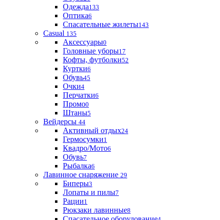
Одежда
133
Оптика
6
Спасательные жилеты
143
Casual
135
Аксессуары
0
Головные уборы
17
Кофты, футболки
52
Куртки
6
Обувь
45
Очки
4
Перчатки
6
Промо
0
Штаны
5
Вейдерсы
44
Активный отдых
24
Гермосумки
1
Квадро/Мото
6
Обувь
7
Рыбалка
6
Лавинное снаряжение
29
Биперы
3
Лопаты и пилы
7
Рации
1
Рюкзаки лавинные
8
Спасательное оборудование
4