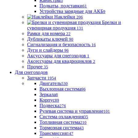
Канистры
3
Подкаты, подставки
61
Устройства зарядные для АКБ
9
Наклейки
206
Брелки и
сувенирная продукция
131
Рамки для номера
22
Дубликаты ключей
90
Сигнализация и безопасность
16
Дуги и слайдеры
96
Аксуссуары для снегоходов
1
Аксессуары для квадроциклов
2
Прочее
35
Для снегоходов
Запчасти
1954
Двигатель
530
Выхлопная система
96
Зеркала
8
Корпус
89
Подвеска
276
Рулевая система и управление
101
Система охлаждения
35
Топливная система
210
Тормозная система
43
Трансмиссия
147