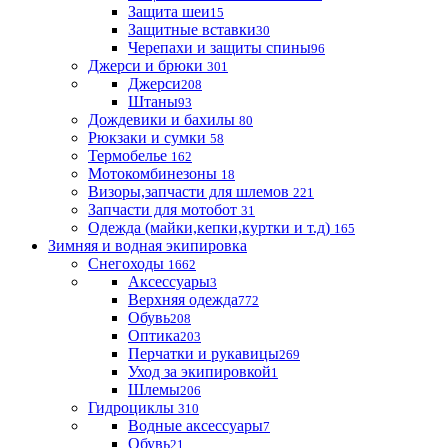
Защита шеи
15
Защитные вставки
30
Черепахи и защиты спины
96
Джерси и брюки
301
Джерси
208
Штаны
93
Дождевики и бахилы
80
Рюкзаки и сумки
58
Термобелье
162
Мотокомбинезоны
18
Визоры,запчасти для шлемов
221
Запчасти для мотобот
31
Одежда (майки,кепки,куртки и т.д)
165
Зимняя и водная экипировка
Снегоходы
1662
Аксессуары
3
Верхняя одежда
772
Обувь
208
Оптика
203
Перчатки и рукавицы
269
Уход за экипировкой
1
Шлемы
206
Гидроциклы
310
Водные аксессуары
7
Обувь
21