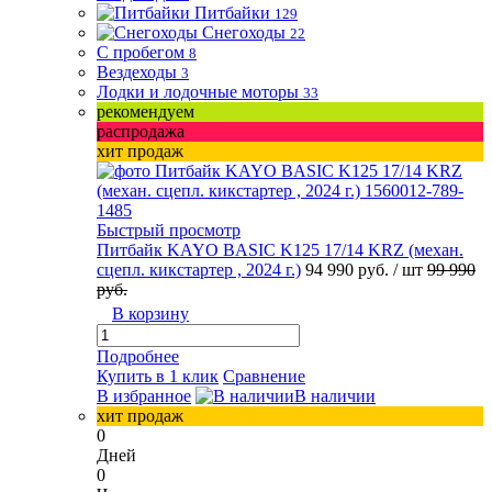
Питбайки
129
Снегоходы
22
С пробегом
8
Вездеходы
3
Лодки и лодочные моторы
33
рекомендуем
распродажа
хит продаж
Быстрый просмотр
Питбайк KAYO BASIC K125 17/14 KRZ (механ.
сцепл. кикстартер , 2024 г.)
94 990 руб.
/ шт
99 990
руб.
В корзину
Подробнее
Купить в 1 клик
Сравнение
В избранное
В наличии
хит продаж
0
Дней
0