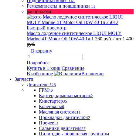
Подшипники колес
141
Ремкомплекты и подшипники
11
распродажа
Быстрый просмотр
Масло лодочное синтетическое LIQUI MOLY
Marine 4T Motor Oil 10W-40 1л
1 260 руб.
/ шт
1 400
руб.
В корзину
Подробнее
Купить в 1 клик
Сравнение
В избранное
В наличии
Запчасти
Двигатель
526
ГРМ
46
Картер, крышки мотора
42
Кикстартер
35
Коленвалы
6
Масляная система
11
Прокладки двигателя
242
Прочее
13
Сальники двигателя
27
Цилиндро - поршневая группа
104