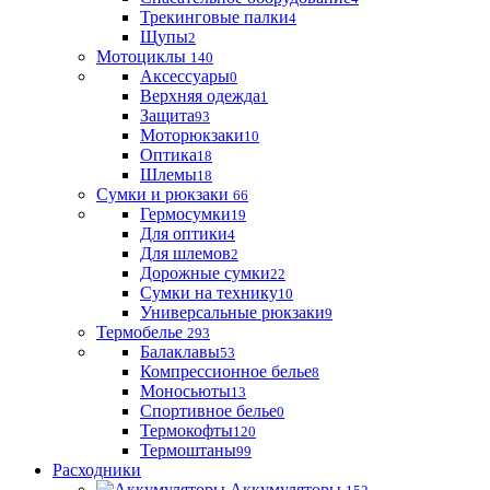
Трекинговые палки
4
Щупы
2
Мотоциклы
140
Аксессуары
0
Верхняя одежда
1
Защита
93
Моторюкзаки
10
Оптика
18
Шлемы
18
Сумки и рюкзаки
66
Гермосумки
19
Для оптики
4
Для шлемов
2
Дорожные сумки
22
Сумки на технику
10
Универсальные рюкзаки
9
Термобелье
293
Балаклавы
53
Компрессионное белье
8
Моносьюты
13
Спортивное белье
0
Термокофты
120
Термоштаны
99
Расходники
Аккумуляторы