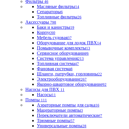
Фильтры
46
Масляные фильтры
14
Сепараторы
6
Топливные фильтры
26
Аксессуары
798
Баки и канистры
19
Корпус
60
Мебель судовая
37
Оборудование для лодок ПВХ
14
Помывочные комплекты
13
Сервисное оборудование
6
Система управления
213
Топливная система
47
Фановая система
8
Шланги, патрубки, горловины
22
Электрооборудование
267
Якорно-швартовое оборудование
92
Насосы для ПВХ
11
Насосы
11
Помпы
111
Аэраторные помпы для садка
16
Мацераторные помпы
3
Переключатели автоматические
7
Трюмные помпы
57
Универсальные помпы
28