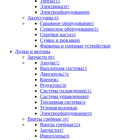
Тросы
112
Электрика
307
Электрооборудование
0
Аксессуары
65
Гаражное оборудование
3
Сервисное оборудование
32
Скребки наста
16
Сумки и рюкзаки
6
Фаркопы и сцепные устройства
8
Лодки и моторы
Запчасти
991
Аноды
72
Выхлопная система
13
Двигатель
276
Крепеж
1
Редуктор
238
Система охлаждения
232
Система управления
49
Топливная система
54
Угловая колонка
6
Электрооборудование
50
Винты гребные
397
Винты гребные
324
Запчасти
47
Импеллеры
26