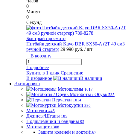
Часов
0
Минут
0
Секунд
Быстрый просмотр
Питбайк детский Kayo DBR SX50-A (2T 49 см3
ручной стартер)
29 990 руб.
/ шт
В корзину
Подробнее
Купить в 1 клик
Сравнение
В избранное
В наличии
Экипировка
Мотошлемы
1617
Мотоботы / Обувь
535
Перчатки
1014
Мотокуртки
386
Мотоочки
445
Джинсы/Штаны
185
Подшлемники и банданы
95
Мотозащита
308
Защита коленей и локтей
167