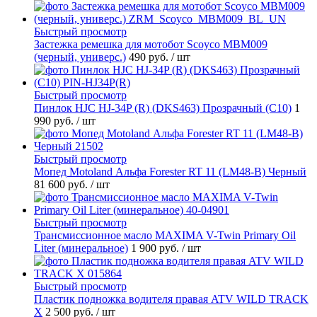
Быстрый просмотр
Застежка ремешка для мотобот Scoyco MBM009
(черный, универс.)
490 руб.
/ шт
Быстрый просмотр
Пинлок HJC HJ-34P (R) (DKS463) Прозрачный (C10)
1
990 руб.
/ шт
Быстрый просмотр
Мопед Motoland Альфа Forester RT 11 (LM48-B) Черный
81 600 руб.
/ шт
Быстрый просмотр
Трансмиссионное масло MAXIMA V-Twin Primary Oil
Liter (минеральное)
1 900 руб.
/ шт
Быстрый просмотр
Пластик подножка водителя правая ATV WILD TRACK
X
2 500 руб.
/ шт