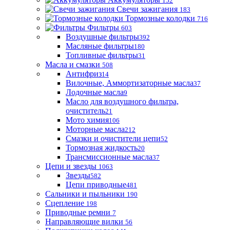
152
Свечи зажигания
183
Тормозные колодки
716
Фильтры
603
Воздушные фильтры
392
Масляные фильтры
180
Топливные фильтры
31
Масла и смазки
508
Антифриз
14
Вилочные, Аммортизаторные масла
37
Лодочные масла
9
Масло для воздушного фильтра,
очиститель
21
Мото химия
106
Моторные масла
212
Смазки и очистители цепи
52
Тормозная жидкость
20
Трансмиссионные масла
37
Цепи и звезды
1063
Звезды
582
Цепи приводные
481
Сальники и пыльники
190
Сцепление
198
Приводные ремни
7
Направляющие вилки
56