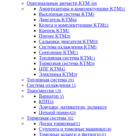
Оригинальные запчасти KTM
366
Амортизаторы и комплектующие KTM
32
Выхлопная система KTM
5
Двигатель KTM
48
Колеса и комплектующие KTM
22
Крепеж KTM
2
Прочее KTM
28
Сальники двигателя KTM
58
Система охлаждения KTM
5
Сцепление KTM
11
Топливная система KTM
11
Тормозная система KTM
26
ЦПГ KTM
42
Электрика KTM
29
Топливная система
291
Система охлаждения
15
Трансмиссия
126
Вариатор
55
КПП
16
Ловушки, натяжители, ролики
26
Цепной привод
29
Тормозная система
302
Диски тормозные
53
Суппорта и томозные машинки
146
Томозные шланги и фитинги
103