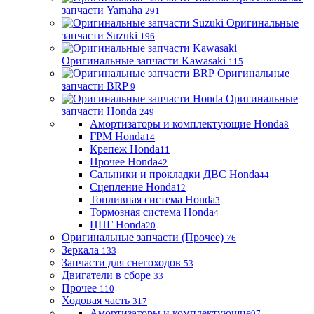
запчасти Yamaha
291
Оригинальные
запчасти Suzuki
196
Оригинальные запчасти Kawasaki
115
Оригинальные
запчасти BRP
9
Оригинальные
запчасти Honda
249
Амортизаторы и комплектующие Honda
8
ГРМ Honda
14
Крепеж Honda
11
Прочее Honda
42
Сальники и прокладки ДВС Honda
44
Сцепление Honda
12
Топливная система Honda
3
Тормозная система Honda
4
ЦПГ Honda
20
Оригинальные запчасти (Прочее)
76
Зеркала
133
Запчасти для снегоходов
53
Двигатели в сборе
33
Прочее
110
Ходовая часть
317
Амортизаторы и комплектующие
97