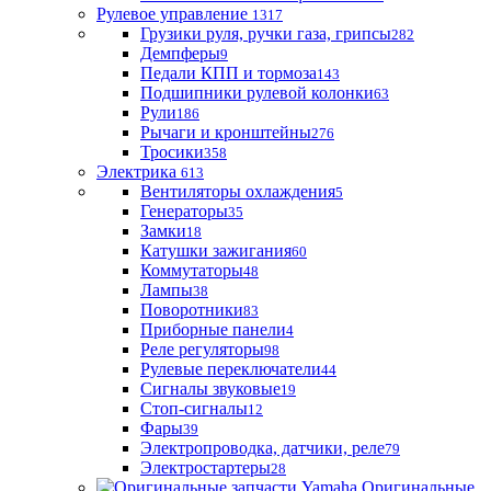
Рулевое управление
1317
Грузики руля, ручки газа, грипсы
282
Демпферы
9
Педали КПП и тормоза
143
Подшипники рулевой колонки
63
Рули
186
Рычаги и кронштейны
276
Тросики
358
Электрика
613
Вентиляторы охлаждения
5
Генераторы
35
Замки
18
Катушки зажигания
60
Коммутаторы
48
Лампы
38
Поворотники
83
Приборные панели
4
Реле регуляторы
98
Рулевые переключатели
44
Сигналы звуковые
19
Стоп-сигналы
12
Фары
39
Электропроводка, датчики, реле
79
Электростартеры
28
Оригинальные