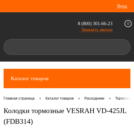
Вход
8 (800) 301-66-23
0
Заказать звонок
Каталог товаров
•
•
•
Главная страница
Каталог товаров
Расходники
Тормозные
Колодки тормозные VESRAH VD-425JL
(FDB314)