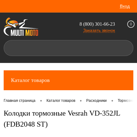
Вход
8 (800) 301-66-23
0
Заказать звонок
Каталог товаров
•
•
•
Главная страница
Каталог товаров
Расходники
Тормозные
Колодки тормозные Vesrah VD-352JL
(FDB2048 ST)