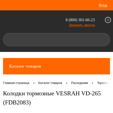
Вход
8 (800) 301-66-23
0
Заказать звонок
Каталог товаров
•
•
•
Главная страница
Каталог товаров
Расходники
Тормозные
Колодки тормозные VESRAH VD-265
(FDB2083)