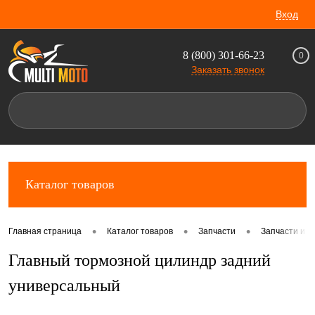
Вход
8 (800) 301-66-23
0
Заказать звонок
Каталог товаров
•
•
•
Главная страница
Каталог товаров
Запчасти
Запчасти и 
Главный тормозной цилиндр задний
универсальный