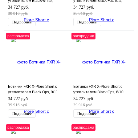
утеплителем Black/White,
утеплителем Black/Fuchsia,
10,5/12,5
6.5/8.5/39
34 727 руб.
34 727 руб.
39 916 руб.
39 916 руб.
Подробнее
Подробнее
распродажа
распродажа
Ботинки FXR X-Plore Short с
Ботинки FXR X-Plore Short с
утеплителем Black Ops, 9/11
утеплителем Black Ops, 8/10
34 727 руб.
34 727 руб.
39 916 руб.
39 916 руб.
Подробнее
Подробнее
распродажа
распродажа