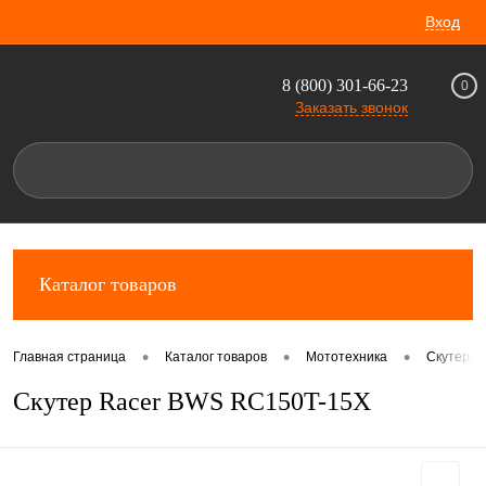
Вход
8 (800) 301-66-23
0
Заказать звонок
Каталог товаров
•
•
•
Главная страница
Каталог товаров
Мототехника
Скутеры 
Скутер Racer BWS RC150T-15X