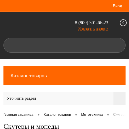
Вход
8 (800) 301-66-23
0
Заказать звонок
Каталог товаров
Уточнить раздел
•
•
•
Главная страница
Каталог товаров
Мототехника
Скутеры 
Скутеры и мопеды