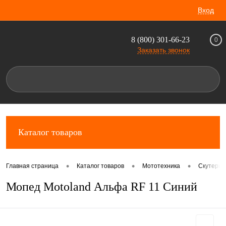
Вход
8 (800) 301-66-23
0
Заказать звонок
Каталог товаров
•
•
•
Главная страница
Каталог товаров
Мототехника
Скутеры 
Мопед Motoland Альфа RF 11 Синий