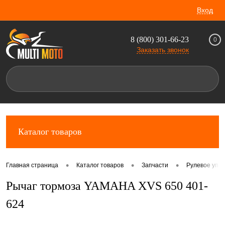
Вход
8 (800) 301-66-23
0
Заказать звонок
Каталог товаров
•
•
•
Главная страница
Каталог товаров
Запчасти
Рулевое упр
Рычаг тормоза YAMAHA XVS 650 401-
624