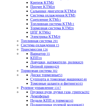
Крепеж KTM
2
Прочее KTM
28
Сальники двигателя KTM
58
Система охлаждения KTM
5
Сцепление KTM
11
Топливная система KTM
11
Тормозная система KTM
26
ЦПГ KTM
42
Электрика KTM
29
Топливная система
291
Система охлаждения
15
Трансмиссия
126
Вариатор
55
КПП
16
Ловушки, натяжители, ролики
26
Цепной привод
29
Тормозная система
302
Диски тормозные
53
Суппорта и томозные машинки
146
Томозные шланги и фитинги
103
Рулевое управление
1317
Грузики руля, ручки газа, грипсы
282
Демпферы
9
Педали КПП и тормоза
143
Подшипники рулевой колонки
63