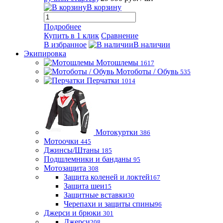
В корзину
Подробнее
Купить в 1 клик
Сравнение
В избранное
В наличии
Экипировка
Мотошлемы
1617
Мотоботы / Обувь
535
Перчатки
1014
Мотокуртки
386
Мотоочки
445
Джинсы/Штаны
185
Подшлемники и банданы
95
Мотозащита
308
Защита коленей и локтей
167
Защита шеи
15
Защитные вставки
30
Черепахи и защиты спины
96
Джерси и брюки
301
Джерси
208