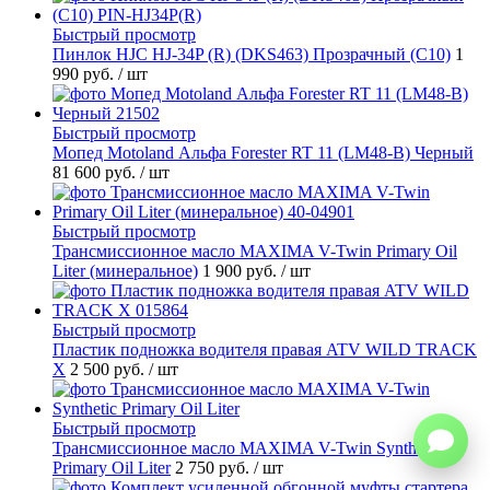
Быстрый просмотр
Пинлок HJC HJ-34P (R) (DKS463) Прозрачный (C10)
1
990 руб.
/ шт
Быстрый просмотр
Мопед Motoland Альфа Forester RT 11 (LM48-B) Черный
81 600 руб.
/ шт
Быстрый просмотр
Трансмиссионное масло MAXIMA V-Twin Primary Oil
Liter (минеральное)
1 900 руб.
/ шт
Быстрый просмотр
Пластик подножка водителя правая ATV WILD TRACK
X
2 500 руб.
/ шт
Быстрый просмотр
Трансмиссионное масло MAXIMA V-Twin Synthetic
Primary Oil Liter
2 750 руб.
/ шт