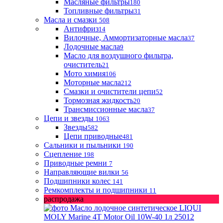
Масляные фильтры
180
Топливные фильтры
31
Масла и смазки
508
Антифриз
14
Вилочные, Аммортизаторные масла
37
Лодочные масла
9
Масло для воздушного фильтра,
очиститель
21
Мото химия
106
Моторные масла
212
Смазки и очистители цепи
52
Тормозная жидкость
20
Трансмиссионные масла
37
Цепи и звезды
1063
Звезды
582
Цепи приводные
481
Сальники и пыльники
190
Сцепление
198
Приводные ремни
7
Направляющие вилки
56
Подшипники колес
141
Ремкомплекты и подшипники
11
распродажа