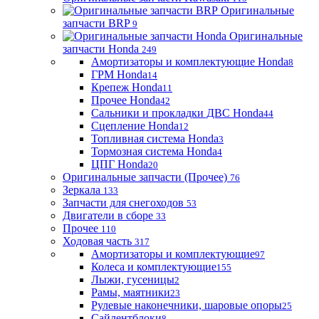
Оригинальные
запчасти BRP
9
Оригинальные
запчасти Honda
249
Амортизаторы и комплектующие Honda
8
ГРМ Honda
14
Крепеж Honda
11
Прочее Honda
42
Сальники и прокладки ДВС Honda
44
Сцепление Honda
12
Топливная система Honda
3
Тормозная система Honda
4
ЦПГ Honda
20
Оригинальные запчасти (Прочее)
76
Зеркала
133
Запчасти для снегоходов
53
Двигатели в сборе
33
Прочее
110
Ходовая часть
317
Амортизаторы и комплектующие
97
Колеса и комплектующие
155
Лыжи, гусеницы
2
Рамы, маятники
23
Рулевые наконечники, шаровые опоры
25
Сайлентблоки
8