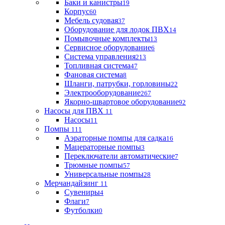
Баки и канистры
19
Корпус
60
Мебель судовая
37
Оборудование для лодок ПВХ
14
Помывочные комплекты
13
Сервисное оборудование
6
Система управления
213
Топливная система
47
Фановая система
8
Шланги, патрубки, горловины
22
Электрооборудование
267
Якорно-швартовое оборудование
92
Насосы для ПВХ
11
Насосы
11
Помпы
111
Аэраторные помпы для садка
16
Мацераторные помпы
3
Переключатели автоматические
7
Трюмные помпы
57
Универсальные помпы
28
Мерчандайзинг
11
Сувениры
4
Флаги
7
Футболки
0