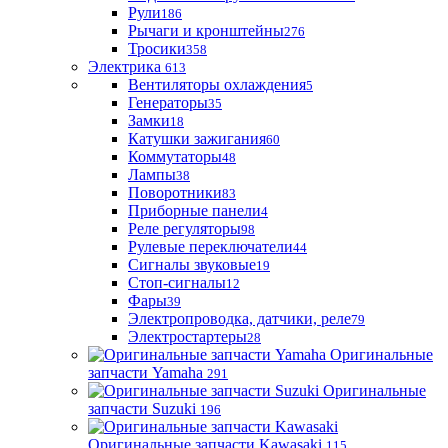
Рули
186
Рычаги и кронштейны
276
Тросики
358
Электрика
613
Вентиляторы охлаждения
5
Генераторы
35
Замки
18
Катушки зажигания
60
Коммутаторы
48
Лампы
38
Поворотники
83
Приборные панели
4
Реле регуляторы
98
Рулевые переключатели
44
Сигналы звуковые
19
Стоп-сигналы
12
Фары
39
Электропроводка, датчики, реле
79
Электростартеры
28
Оригинальные
запчасти Yamaha
291
Оригинальные
запчасти Suzuki
196
Оригинальные запчасти Kawasaki
115