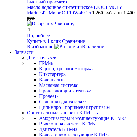
Быстрый просмотр
Масло лодочное синтетическое LIQUI MOLY
Marine 4T Motor Oil 10W-40 1л
1 260 руб.
/ шт
1 400
руб.
В корзину
Подробнее
Купить в 1 клик
Сравнение
В избранное
В наличии
Запчасти
Двигатель
526
ГРМ
46
Картер, крышки мотора
42
Кикстартер
35
Коленвалы
6
Масляная система
11
Прокладки двигателя
242
Прочее
13
Сальники двигателя
27
Цилиндро - поршневая группа
104
Оригинальные запчасти KTM
366
Амортизаторы и комплектующие KTM
32
Выхлопная система KTM
5
Двигатель KTM
48
Колеса и комплектующие KTM
22