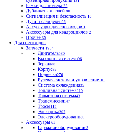
сувенирная продукция
131
Рамки для номера
22
Дубликаты ключей
90
Сигнализация и безопасность
16
Дуги и слайдеры
96
Аксуссуары для снегоходов
1
Аксессуары для квадроциклов
2
Прочее
35
Для снегоходов
Запчасти
1954
Двигатель
530
Выхлопная система
96
Зеркала
8
Корпус
89
Подвеска
276
Рулевая система и управление
101
Система охлаждения
35
Топливная система
210
Тормозная система
43
Трансмиссия
147
Тросы
112
Электрика
307
Электрооборудование
0
Аксессуары
65
Гаражное оборудование
3