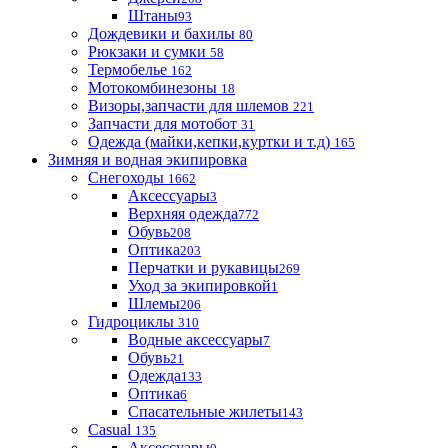
Штаны
93
Дождевики и бахилы
80
Рюкзаки и сумки
58
Термобелье
162
Мотокомбинезоны
18
Визоры,запчасти для шлемов
221
Запчасти для мотобот
31
Одежда (майки,кепки,куртки и т.д)
165
Зимняя и водная экипировка
Снегоходы
1662
Аксессуары
3
Верхняя одежда
772
Обувь
208
Оптика
203
Перчатки и рукавицы
269
Уход за экипировкой
1
Шлемы
206
Гидроциклы
310
Водные аксессуары
7
Обувь
21
Одежда
133
Оптика
6
Спасательные жилеты
143
Casual
135
Аксессуары