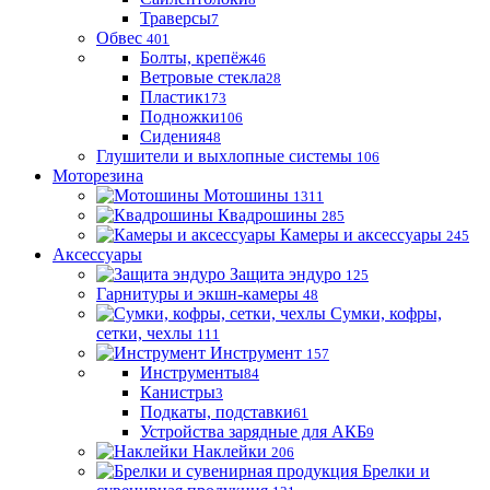
Траверсы
7
Обвес
401
Болты, крепёж
46
Ветровые стекла
28
Пластик
173
Подножки
106
Сидения
48
Глушители и выхлопные системы
106
Моторезина
Мотошины
1311
Квадрошины
285
Камеры и аксессуары
245
Аксессуары
Защита эндуро
125
Гарнитуры и экшн-камеры
48
Сумки, кофры,
сетки, чехлы
111
Инструмент
157
Инструменты
84
Канистры
3
Подкаты, подставки
61
Устройства зарядные для АКБ
9
Наклейки
206
Брелки и