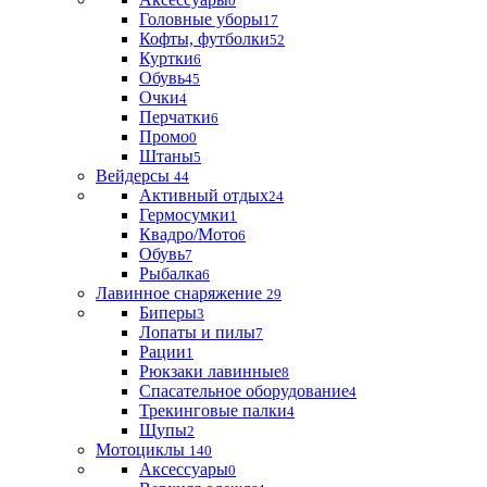
0
Головные уборы
17
Кофты, футболки
52
Куртки
6
Обувь
45
Очки
4
Перчатки
6
Промо
0
Штаны
5
Вейдерсы
44
Активный отдых
24
Гермосумки
1
Квадро/Мото
6
Обувь
7
Рыбалка
6
Лавинное снаряжение
29
Биперы
3
Лопаты и пилы
7
Рации
1
Рюкзаки лавинные
8
Спасательное оборудование
4
Трекинговые палки
4
Щупы
2
Мотоциклы
140
Аксессуары
0