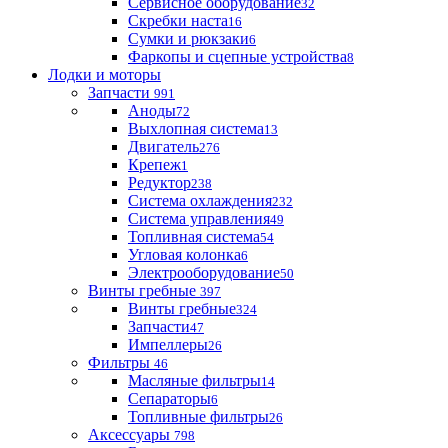
Сервисное оборудование
32
Скребки наста
16
Сумки и рюкзаки
6
Фаркопы и сцепные устройства
8
Лодки и моторы
Запчасти
991
Аноды
72
Выхлопная система
13
Двигатель
276
Крепеж
1
Редуктор
238
Система охлаждения
232
Система управления
49
Топливная система
54
Угловая колонка
6
Электрооборудование
50
Винты гребные
397
Винты гребные
324
Запчасти
47
Импеллеры
26
Фильтры
46
Масляные фильтры
14
Сепараторы
6
Топливные фильтры
26
Аксессуары
798