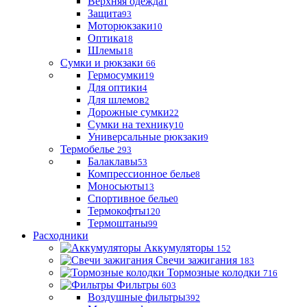
Верхняя одежда
1
Защита
93
Моторюкзаки
10
Оптика
18
Шлемы
18
Сумки и рюкзаки
66
Гермосумки
19
Для оптики
4
Для шлемов
2
Дорожные сумки
22
Сумки на технику
10
Универсальные рюкзаки
9
Термобелье
293
Балаклавы
53
Компрессионное белье
8
Моносьюты
13
Спортивное белье
0
Термокофты
120
Термоштаны
99
Расходники
Аккумуляторы
152
Свечи зажигания
183
Тормозные колодки
716
Фильтры
603
Воздушные фильтры
392