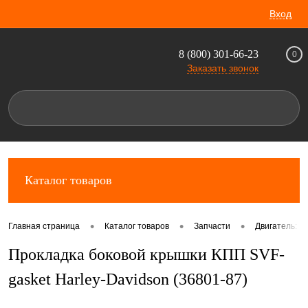
Вход
8 (800) 301-66-23
0
Заказать звонок
Каталог товаров
•
•
•
Главная страница
Каталог товаров
Запчасти
Двигатель: к
Прокладка боковой крышки КПП SVF-
gasket Harley-Davidson (36801-87)