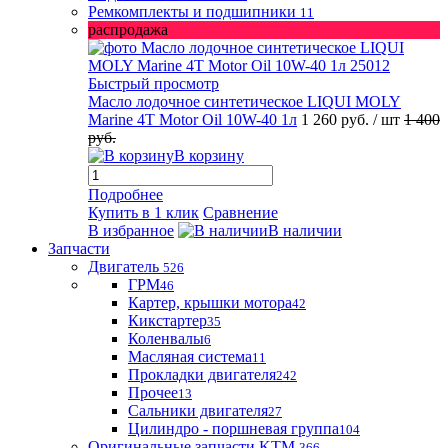
Ремкомплекты и подшипники
11
распродажа
Быстрый просмотр
Масло лодочное синтетическое LIQUI MOLY
Marine 4T Motor Oil 10W-40 1л
1 260 руб.
/ шт
1 400
руб.
В корзину
Подробнее
Купить в 1 клик
Сравнение
В избранное
В наличии
Запчасти
Двигатель
526
ГРМ
46
Картер, крышки мотора
42
Кикстартер
35
Коленвалы
6
Масляная система
11
Прокладки двигателя
242
Прочее
13
Сальники двигателя
27
Цилиндро - поршневая группа
104
Оригинальные запчасти KTM
366