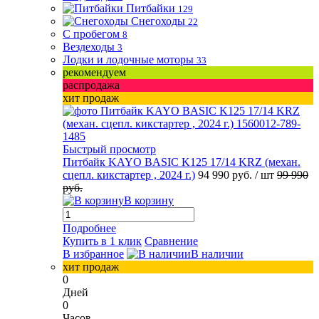
Питбайки
129
Снегоходы
22
С пробегом
8
Вездеходы
3
Лодки и лодочные моторы
33
рекомендуем
распродажа
хит продаж
Быстрый просмотр
Питбайк KAYO BASIC K125 17/14 KRZ (механ.
сцепл. кикстартер , 2024 г.)
94 990 руб.
/ шт
99 990
руб.
В корзину
Подробнее
Купить в 1 клик
Сравнение
В избранное
В наличии
хит продаж
0
Дней
0
Часов