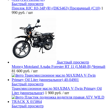
Быстрый просмотр
Пинлок HJC HJ-34P (R) (DKS463) Прозрачный (C10)
1
990 руб.
/ шт
Быстрый просмотр
Мопед Motoland Альфа Forester RT 11 (LM48-B) Черный
81 600 руб.
/ шт
Быстрый просмотр
Трансмиссионное масло MAXIMA V-Twin Primary Oil
Liter (минеральное)
1 900 руб.
/ шт
Быстрый просмотр