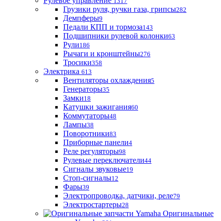
Рулевое управление
1317
Грузики руля, ручки газа, грипсы
282
Демпферы
9
Педали КПП и тормоза
143
Подшипники рулевой колонки
63
Рули
186
Рычаги и кронштейны
276
Тросики
358
Электрика
613
Вентиляторы охлаждения
5
Генераторы
35
Замки
18
Катушки зажигания
60
Коммутаторы
48
Лампы
38
Поворотники
83
Приборные панели
4
Реле регуляторы
98
Рулевые переключатели
44
Сигналы звуковые
19
Стоп-сигналы
12
Фары
39
Электропроводка, датчики, реле
79
Электростартеры
28
Оригинальные