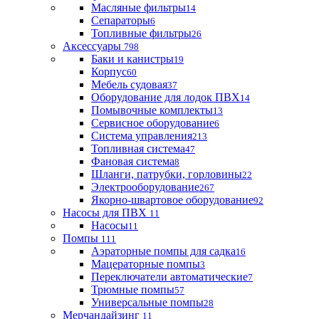
Масляные фильтры
14
Сепараторы
6
Топливные фильтры
26
Аксессуары
798
Баки и канистры
19
Корпус
60
Мебель судовая
37
Оборудование для лодок ПВХ
14
Помывочные комплекты
13
Сервисное оборудование
6
Система управления
213
Топливная система
47
Фановая система
8
Шланги, патрубки, горловины
22
Электрооборудование
267
Якорно-швартовое оборудование
92
Насосы для ПВХ
11
Насосы
11
Помпы
111
Аэраторные помпы для садка
16
Мацераторные помпы
3
Переключатели автоматические
7
Трюмные помпы
57
Универсальные помпы
28
Мерчандайзинг
11