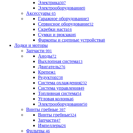
Электрика
307
Электрооборудование
0
Аксессуары
65
Гаражное оборудование
3
Сервисное оборудование
32
Скребки наста
16
Сумки и рюкзаки
6
Фаркопы и сцепные устройства
8
Лодки и моторы
Запчасти
991
Аноды
72
Выхлопная система
13
Двигатель
276
Крепеж
1
Редуктор
238
Система охлаждения
232
Система управления
49
Топливная система
54
Угловая колонка
6
Электрооборудование
50
Винты гребные
397
Винты гребные
324
Запчасти
47
Импеллеры
26
Фильтры
46