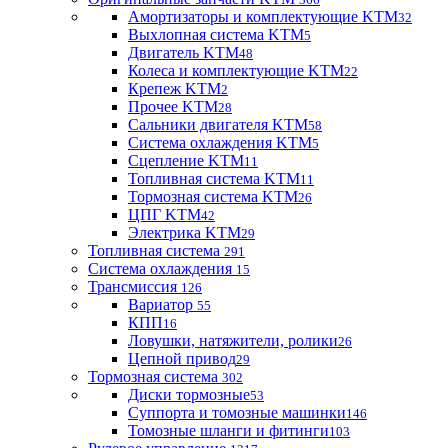
Амортизаторы и комплектующие KTM
32
Выхлопная система KTM
5
Двигатель KTM
48
Колеса и комплектующие KTM
22
Крепеж KTM
2
Прочее KTM
28
Сальники двигателя KTM
58
Система охлаждения KTM
5
Сцепление KTM
11
Топливная система KTM
11
Тормозная система KTM
26
ЦПГ KTM
42
Электрика KTM
29
Топливная система
291
Система охлаждения
15
Трансмиссия
126
Вариатор
55
КПП
16
Ловушки, натяжители, ролики
26
Цепной привод
29
Тормозная система
302
Диски тормозные
53
Суппорта и томозные машинки
146
Томозные шланги и фитинги
103