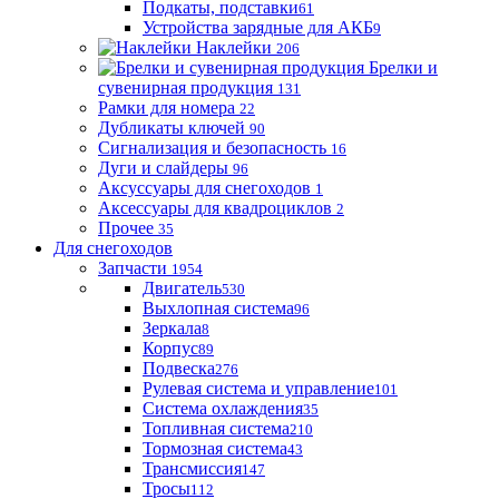
Подкаты, подставки
61
Устройства зарядные для АКБ
9
Наклейки
206
Брелки и
сувенирная продукция
131
Рамки для номера
22
Дубликаты ключей
90
Сигнализация и безопасность
16
Дуги и слайдеры
96
Аксуссуары для снегоходов
1
Аксессуары для квадроциклов
2
Прочее
35
Для снегоходов
Запчасти
1954
Двигатель
530
Выхлопная система
96
Зеркала
8
Корпус
89
Подвеска
276
Рулевая система и управление
101
Система охлаждения
35
Топливная система
210
Тормозная система
43
Трансмиссия
147
Тросы
112