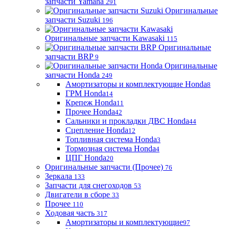
запчасти Yamaha
291
Оригинальные
запчасти Suzuki
196
Оригинальные запчасти Kawasaki
115
Оригинальные
запчасти BRP
9
Оригинальные
запчасти Honda
249
Амортизаторы и комплектующие Honda
8
ГРМ Honda
14
Крепеж Honda
11
Прочее Honda
42
Сальники и прокладки ДВС Honda
44
Сцепление Honda
12
Топливная система Honda
3
Тормозная система Honda
4
ЦПГ Honda
20
Оригинальные запчасти (Прочее)
76
Зеркала
133
Запчасти для снегоходов
53
Двигатели в сборе
33
Прочее
110
Ходовая часть
317
Амортизаторы и комплектующие
97