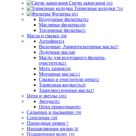
Свечи зажигания
183
Тормозные колодки
716
Фильтры
603
Воздушные фильтры
392
Масляные фильтры
180
Топливные фильтры
31
Масла и смазки
508
Антифриз
14
Вилочные, Аммортизаторные масла
37
Лодочные масла
9
Масло для воздушного фильтра,
очиститель
21
Мото химия
106
Моторные масла
212
Смазки и очистители цепи
52
Тормозная жидкость
20
Трансмиссионные масла
37
Цепи и звезды
1063
Звезды
582
Цепи приводные
481
Сальники и пыльники
190
Сцепление
198
Приводные ремни
7
Направляющие вилки
56
Подшипники колес
141