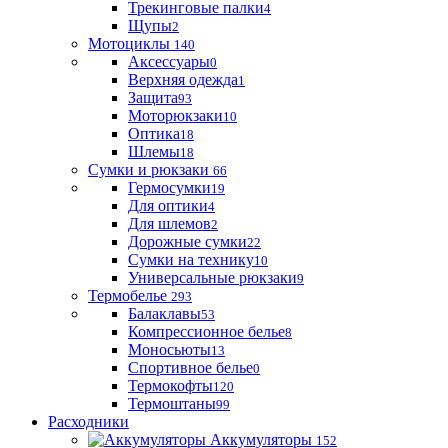
Трекинговые палки
4
Щупы
2
Мотоциклы
140
Аксессуары
0
Верхняя одежда
1
Защита
93
Моторюкзаки
10
Оптика
18
Шлемы
18
Сумки и рюкзаки
66
Гермосумки
19
Для оптики
4
Для шлемов
2
Дорожные сумки
22
Сумки на технику
10
Универсальные рюкзаки
9
Термобелье
293
Балаклавы
53
Компрессионное белье
8
Моносьюты
13
Спортивное белье
0
Термокофты
120
Термоштаны
99
Расходники
Аккумуляторы
152