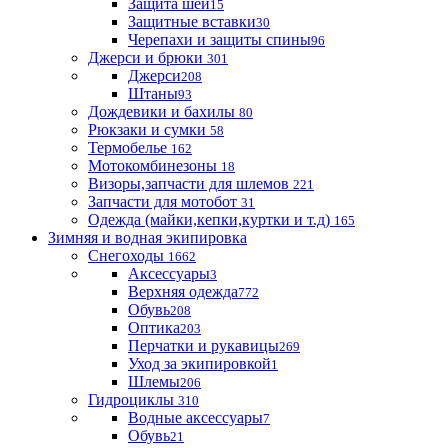
Защита шеи
15
Защитные вставки
30
Черепахи и защиты спины
96
Джерси и брюки
301
Джерси
208
Штаны
93
Дождевики и бахилы
80
Рюкзаки и сумки
58
Термобелье
162
Мотокомбинезоны
18
Визоры,запчасти для шлемов
221
Запчасти для мотобот
31
Одежда (майки,кепки,куртки и т.д)
165
Зимняя и водная экипировка
Снегоходы
1662
Аксессуары
3
Верхняя одежда
772
Обувь
208
Оптика
203
Перчатки и рукавицы
269
Уход за экипировкой
1
Шлемы
206
Гидроциклы
310
Водные аксессуары
7
Обувь
21