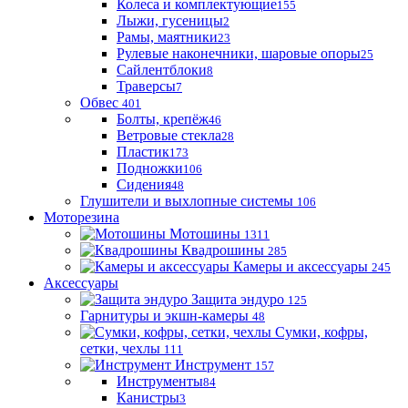
Колеса и комплектующие
155
Лыжи, гусеницы
2
Рамы, маятники
23
Рулевые наконечники, шаровые опоры
25
Сайлентблоки
8
Траверсы
7
Обвес
401
Болты, крепёж
46
Ветровые стекла
28
Пластик
173
Подножки
106
Сидения
48
Глушители и выхлопные системы
106
Моторезина
Мотошины
1311
Квадрошины
285
Камеры и аксессуары
245
Аксессуары
Защита эндуро
125
Гарнитуры и экшн-камеры
48
Сумки, кофры,
сетки, чехлы
111
Инструмент
157
Инструменты
84
Канистры
3