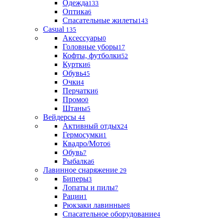
Одежда
133
Оптика
6
Спасательные жилеты
143
Casual
135
Аксессуары
0
Головные уборы
17
Кофты, футболки
52
Куртки
6
Обувь
45
Очки
4
Перчатки
6
Промо
0
Штаны
5
Вейдерсы
44
Активный отдых
24
Гермосумки
1
Квадро/Мото
6
Обувь
7
Рыбалка
6
Лавинное снаряжение
29
Биперы
3
Лопаты и пилы
7
Рации
1
Рюкзаки лавинные
8
Спасательное оборудование
4