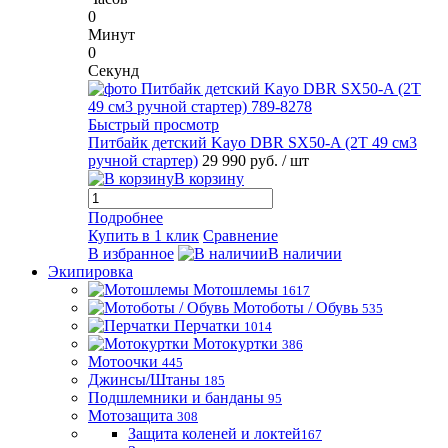
0
Минут
0
Секунд
Быстрый просмотр
Питбайк детский Kayo DBR SX50-A (2T 49 см3
ручной стартер)
29 990 руб.
/ шт
В корзину
Подробнее
Купить в 1 клик
Сравнение
В избранное
В наличии
Экипировка
Мотошлемы
1617
Мотоботы / Обувь
535
Перчатки
1014
Мотокуртки
386
Мотоочки
445
Джинсы/Штаны
185
Подшлемники и банданы
95
Мотозащита
308
Защита коленей и локтей
167