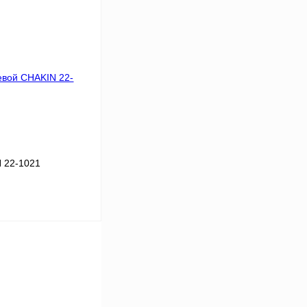
В корзину
К сравнению
В
аличии
 22-1021
В корзину
К сравнению