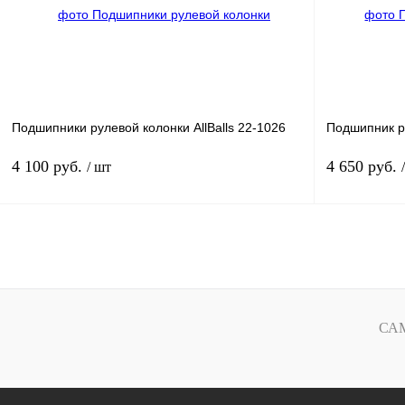
В избранное
В
В избранное
наличии
Подшипники рулевой колонки AllBalls 22-1026
Подшипник р
4 100 руб.
4 650 руб.
/ шт
В корзину
Купить в 1 клик
К сравнению
Купить в 1 к
В избранное
В
В избранное
СА
наличии