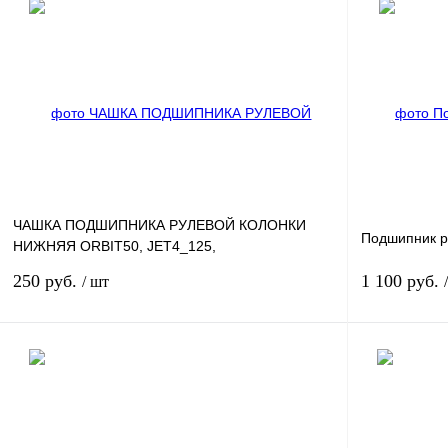
В корзину
Купить в 1 клик
К сравнению
Купить в 1 к
В избранное
В
В избранное
наличии
ЧАШКА ПОДШИПНИКА РУЛЕВОЙ КОЛОНКИ
Подшипник р
НИЖНЯЯ ORBIT50, JET4_125,
SYMPHONY50SR, ALLO50, JET4_50,
250 руб.
1 100 руб.
/ шт
SYMPHONY12
В корзину
Купить в 1 клик
К сравнению
Купить в 1 к