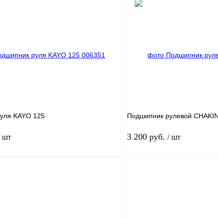
В корзину
лик
К сравнению
Купить в 1 клик
В
В избранное
наличии
н
уля KAYO 125
Подшипник рулевой CHAKIN
3 200 руб.
/ шт
/ шт
В корзину
лик
К сравнению
Купить в 1 клик