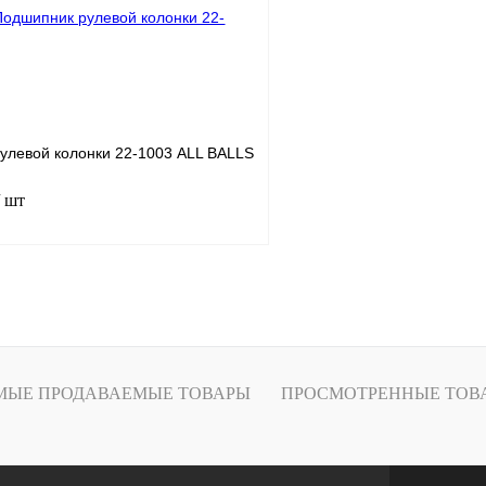
В
В избранное
наличии
н
улевой колонки 22-1003 ALL BALLS
/ шт
В корзину
лик
К сравнению
В
МЫЕ ПРОДАВАЕМЫЕ ТОВАРЫ
ПРОСМОТРЕННЫЕ ТОВ
наличии