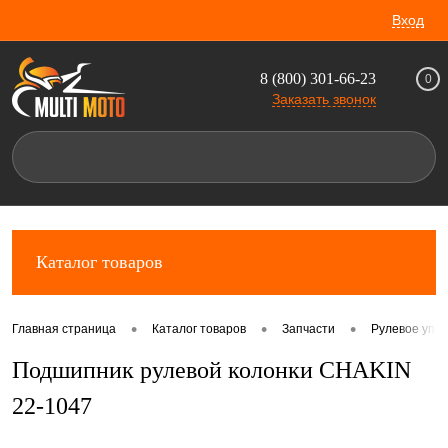
Вход
8 (800) 301-66-23
0
Заказать звонок
Каталог товаров
•
•
•
Главная страница
Каталог товаров
Запчасти
Рулевое упр
Подшипник рулевой колонки CHAKIN
22-1047