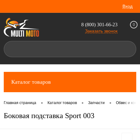
Вход
8 (800) 301-66-23
0
Заказать звонок
Каталог товаров
•
•
•
Главная страница
Каталог товаров
Запчасти
Обвес и комп
Боковая подставка Sport 003