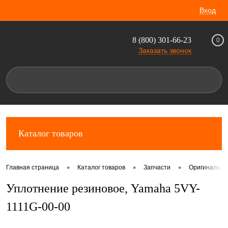
Вход
8 (800) 301-66-23
0
Заказать звонок
Каталог товаров
•
•
•
Главная страница
Каталог товаров
Запчасти
Оригинальны
Уплотнение резиновое, Yamaha 5VY-
1111G-00-00