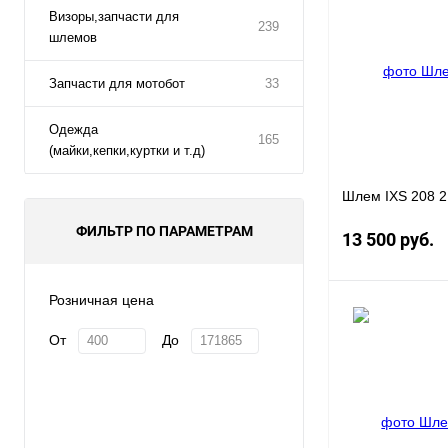
Визоры,запчасти для
Купить в 1 клик
239
шлемов
В избранное
Запчасти для мотобот
33
Одежда
165
(майки,кепки,куртки и т.д)
Шлем IXS 208 2
ФИЛЬТР ПО ПАРАМЕТРАМ
13 500 руб.
Розничная цена
От
До
Купить в 1 клик
В избранное