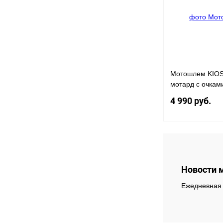
В избранное
Мотошлем KIOSH
мотард с очкам
4 990 руб.
Купить в 1 клик
Новости 
Ежедневная 
В избранное