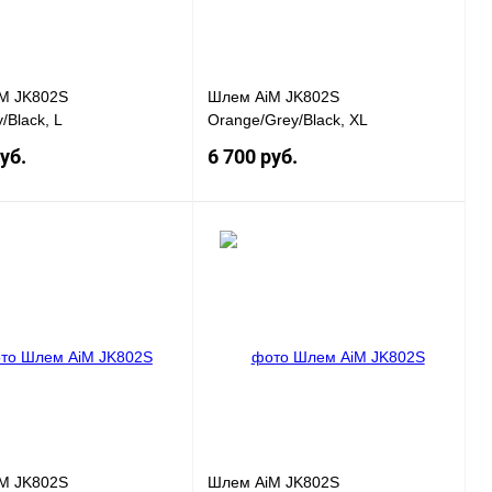
M JK802S
Шлем AiM JK802S
/Black, L
Orange/Grey/Black, XL
уб.
6 700 руб.
Под заказ
Под заказ
 1 клик
К
Купить в 1 клик
К
сравнению
сравнению
нное
Под заказ
В избранное
Под заказ
M JK802S
Шлем AiM JK802S