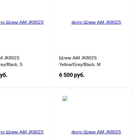
 1 клик
К
Купить в 1 клик
К
сравнению
сравнению
нное
Под заказ
В избранное
Под заказ
M JK802S
Шлем AiM JK802S
ey/Black, S
Yellow/Grey/Black, M
уб.
6 500 руб.
Под заказ
Под заказ
 1 клик
К
Купить в 1 клик
К
сравнению
сравнению
нное
Под заказ
В избранное
Под заказ