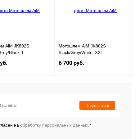
сравнению
сравнению
нное
Под заказ
В избранное
Под заказ
м AiM JK802S
Мотошлем AiM JK802S
rey/Black, L
Black/Grey/White, XXL
уб.
6 700 руб.
Под заказ
Под заказ
 1 клик
К
Купить в 1 клик
К
Подписаться
сравнению
сравнению
нное
Под заказ
В избранное
Под заказ
гласен на
обработку персональных данных.
*