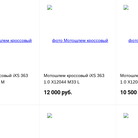
Под заказ
Под заказ
К
Купить в 1 клик
К
Купить в
сравнению
сравнению
Под заказ
В избранное
Под заказ
В избра
совый iXS 363
Мотошлем кроссовый iXS 363
Мотошле
 M
1.0 X12044 M33 L
1.0 X12
12 000 руб.
10 500
Под заказ
Под заказ
К
Купить в 1 клик
К
Купить в