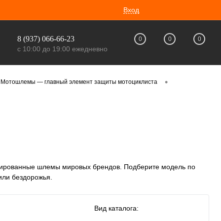
Вход
8 (937) 066-66-23
0
0
0
с 10:00 до 19:00 ежедневно
•
Мотошлемы — главный элемент защиты мотоциклиста
цированные шлемы мировых брендов. Подберите модель по
или бездорожья.
Вид каталога: