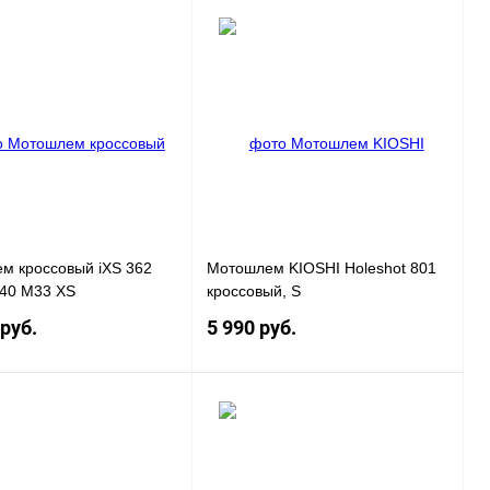
Под заказ
Под заказ
 1 клик
К
Купить в 1 клик
К
сравнению
сравнению
нное
Под заказ
В избранное
Под заказ
м кроссовый iXS 362
Мотошлем KIOSHI Holeshot 801
040 M33 XS
кроссовый, S
 руб.
5 990 руб.
Под заказ
Под заказ
 1 клик
К
Купить в 1 клик
К