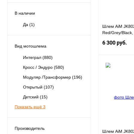
В наличии
Да
(1)
Шлем AiM JK80
Red/Grey/Black,
6 300 руб.
Вид мотошлема
Интеграл
(880)
Кросс / Эндуро
(580)
Модуляр /Трансформер
(196)
Купить в 1 клик
Открытый
(107)
Детский
(15)
В избранное
Показать ещё 3
Производитель
Шлем AiM JK80