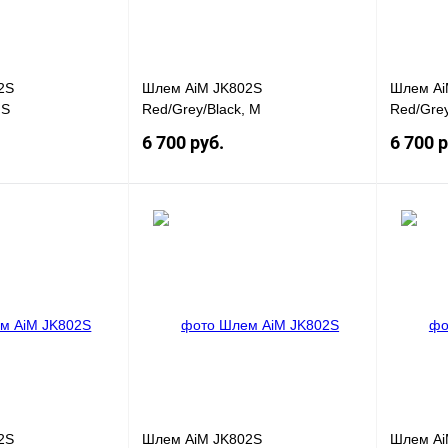
2S
Шлем AiM JK802S
Шлем Ai
 S
Red/Grey/Black, M
Red/Grey
6 700 руб.
6 700 р
Под заказ
Под заказ
К
Купить в 1 клик
К
Купить в
сравнению
сравнению
Под заказ
В избранное
Под заказ
В избра
2S
Шлем AiM JK802S
Шлем Ai