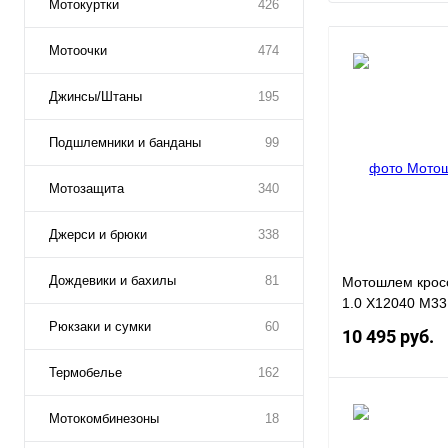
Мотокуртки
426
Мотоочки
474
Джинсы/Штаны
195
Подшлемники и банданы
99
Мотозащита
340
Джерси и брюки
338
Дождевики и бахилы
81
Мотошлем крос
1.0 X12040 M33
Рюкзаки и сумки
60
10 495 руб.
Термобелье
162
Мотокомбинезоны
18