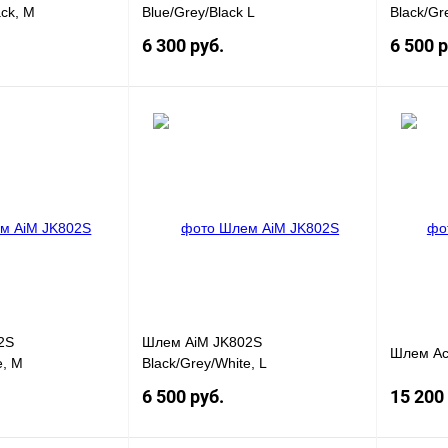
ck, M
Blue/Grey/Black L
Black/Gr
6 300 руб.
6 500 р
Под заказ
Под заказ
К
Купить в 1 клик
К
Купить в
сравнению
сравнению
Под заказ
В избранное
Под заказ
В избра
2S
Шлем AiM JK802S
Шлем Ace
e, M
Black/Grey/White, L
6 500 руб.
15 200