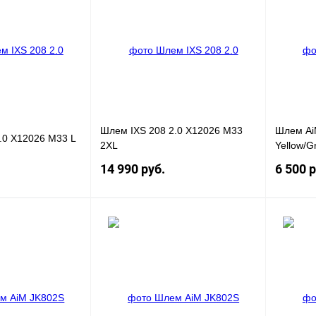
К
Купить в 1 клик
К
Купить в
сравнению
сравнению
В
В избранное
Под заказ
В избра
наличии
Шлем IXS 208 2.0 X12026 M33
Шлем Ai
.0 X12026 M33 L
2XL
Yellow/Gr
14 990 руб.
6 500 р
Под заказ
Под заказ
К
Купить в 1 клик
К
Купить в
сравнению
сравнению
Под заказ
В избранное
Под заказ
В избра