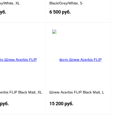
ey/White, XL
Black/Grey/White, S
уб.
6 500 руб.
Под заказ
Под заказ
 1 клик
К
Купить в 1 клик
К
сравнению
сравнению
нное
Под заказ
В избранное
Под заказ
rbis FLIP Black Matt, XL
Шлем Acerbis FLIP Black Matt, L
 руб.
15 200 руб.