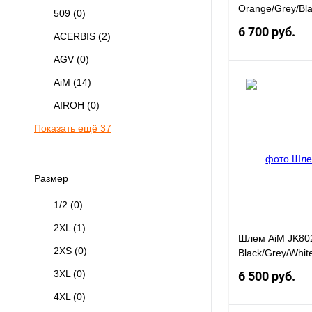
Orange/Grey/Bla
509
(0)
6 700 руб.
ACERBIS
(2)
AGV
(0)
AiM
(14)
AIROH
(0)
Купить в 1 клик
Показать ещё 37
В избранное
Размер
1/2
(0)
2XL
(1)
Шлем AiM JK80
2XS
(0)
Black/Grey/Whit
3XL
(0)
6 500 руб.
4XL
(0)