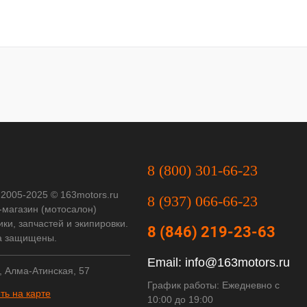
8 (800) 301-66-23
 2005-2025 © 163motors.ru
8 (937) 066-66-23
-магазин (мотосалон)
ки, запчастей и экипировки.
8 (846) 219-23-63
а защищены.
Email:
info@163motors.ru
, Алма-Атинская, 57
График работы: Ежедневно с
ть на карте
10:00 до 19:00