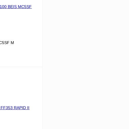
MC5SF M
В корзину
К сравнению
В
аличии