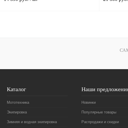
В корзину
Купить в 1 клик
К сравнению
Купить в 1 к
В избранное
В
В избранное
СА
наличии
Каталог
Наши предложени
Мототехника
Новинки
Экипировка
Популярные товары
Зимняя и водная экипировка
Распродажи и скидки