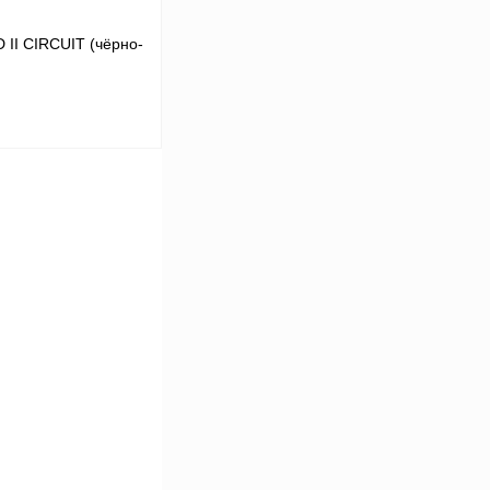
II CIRCUIT (чёрно-
В корзину
К сравнению
В
аличии