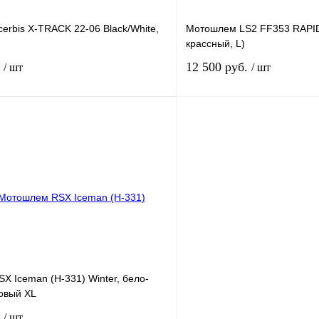
rbis X-TRACK 22-06 Black/White,
Мотошлем LS2 FF353 RAPID 
крассный, L)
.
12 500 руб.
/ шт
/ шт
В корзину
лик
К сравнению
Купить в 1 клик
В
В избранное
наличии
н
 Iceman (H-331) Winter, бело-
овый XL
.
/ шт