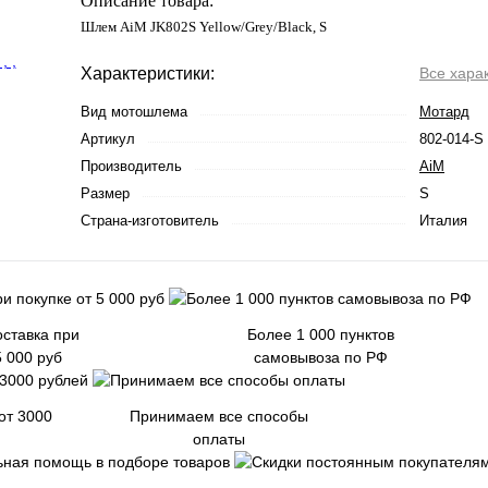
Описание товара:
Шлем AiM JK802S Yellow/Grey/Black, S
Характеристики:
Все хара
Вид мотошлема
Мотард
Артикул
802-014-S
Производитель
AiM
Размер
S
Страна-изготовитель
Италия
ставка при
Более 1 000 пунктов
5 000 руб
самовывоза по РФ
от 3000
Принимаем все способы
оплаты