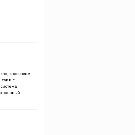
кле, кроссовом
так и с
 система
строенный