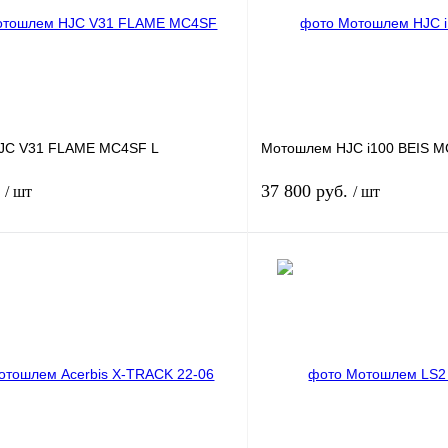
JC V31 FLAME MC4SF L
Мотошлем HJC i100 BEIS 
.
37 800 руб.
/ шт
/ шт
В корзину
лик
К сравнению
Купить в 1 клик
В
В избранное
наличии
н