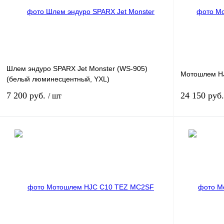
Шлем эндуро SPARX Jet Monster (WS-905)
Мотошлем H
(белый люминесцентный, YXL)
7 200 руб.
24 150 руб
/ шт
В корзину
Купить в 1 клик
К сравнению
Купить в 1 к
В избранное
В
В избранное
наличии