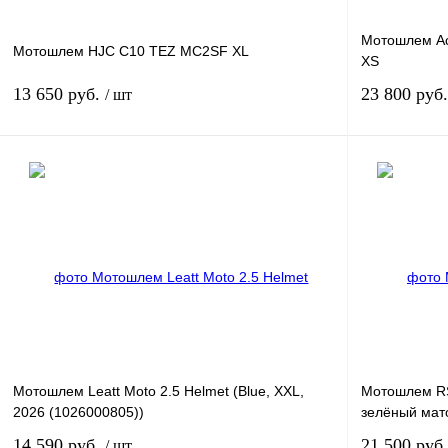
Мотошлем Ace
Мотошлем HJC C10 TEZ MC2SF XL
XS
13 650 руб.
23 800 руб
/ шт
В корзину
Купить в 1 клик
К сравнению
Купить в 1 к
В избранное
В
В избранное
наличии
Мотошлем Leatt Moto 2.5 Helmet (Blue, XXL,
Мотошлем RSX
2026 (1026000805))
зелёный мат
14 590 руб.
21 500 руб
/ шт