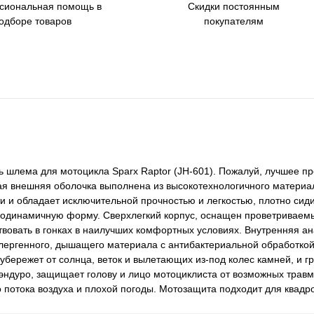
сиональная помощь в
Скидки постоянным
одборе товаров
покупателям
шлема для мотоцикла Sparx Raptor (JH-601). Пожалуй, лучшее п
я внешняя оболочка выполнена из высокотехнологичного материа
 и обладает исключительной прочностью и легкостью, плотно сиди
эродинамичную форму. Сверхлегкий корпус, оснащен проветриваем
твовать в гонках в наилучших комфортных условиях. Внутренняя а
ллергенного, дышащего материала с антибактериальной обработкой
бережет от солнца, веток и вылетающих из-под колес камней, и г
ндуро, защищает голову и лицо мотоциклиста от возможных травм
 потока воздуха и плохой погоды. Мотозащита подходит для квадр