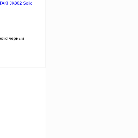
аличии
olid черный
В корзину
К сравнению
В
аличии