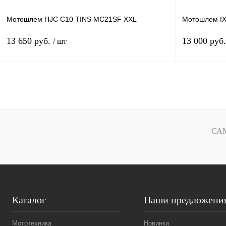
Мотошлем HJC C10 TINS MC21SF XXL
Мотошлем IX
13 650 руб.
13 000 руб
/ шт
В корзину
Купить в 1 клик
К сравнению
Купить в 1 к
В избранное
В
В избранное
СА
наличии
Каталог
Наши предложени
Мототехника
Новинки