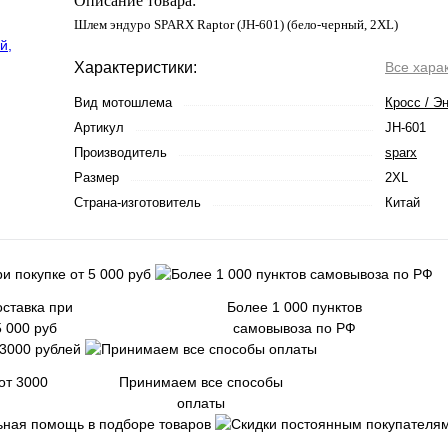
Описание товара:
Шлем эндуро SPARX Raptor (JH-601) (бело-черный, 2XL)
Характеристики:
Все хара
Вид мотошлема
Кросс / Э
Артикул
JH-601
Производитель
sparx
Размер
2XL
Страна-изготовитель
Китай
ставка при
Более 1 000 пунктов
5 000 руб
самовывоза по РФ
от 3000
Принимаем все способы
оплаты