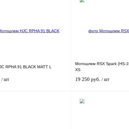
Мотошлем RSX Spark (HS-15
JC RPHA 91 BLACK MATT L
XS
.
19 250 руб.
/ шт
/ шт
В корзину
лик
К сравнению
Купить в 1 клик
В
В избранное