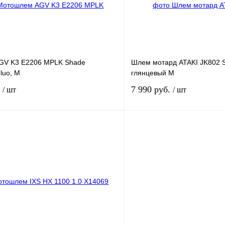
наличии
н
GV K3 E2206 MPLK Shade
Шлем мотард ATAKI JK802 S
luo, M
глянцевый M
.
7 990 руб.
/ шт
/ шт
В корзину
лик
К сравнению
Купить в 1 клик
В
В избранное
наличии
н