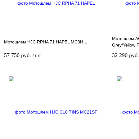
наличии
Мотошлем A
Мотошлем HJC RPHA 71 HAPEL MC3H L
Grey/Yellow F
57 750 руб.
32 290 руб
/ шт
В корзину
Купить в 1 клик
К сравнению
Купить в 1 к
В избранное
В
В избранное
наличии