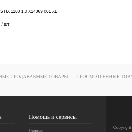
S HX 1100 1.0 X14069 001 XL
.
/ шт
В корзину
лик
К сравнению
В
МЫЕ ПРОДАВАЕМЫЕ ТОВАРЫ
ПРОСМОТРЕННЫЕ ТОВ
наличии
я
Помощь и сервисы
Copyright
Главная