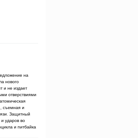
редложение на
ла нового
т и не издает
ыми отверствиями
натомическая
, съемная и
рязи. Защитный
 и ударов во
оцикла и питбайка