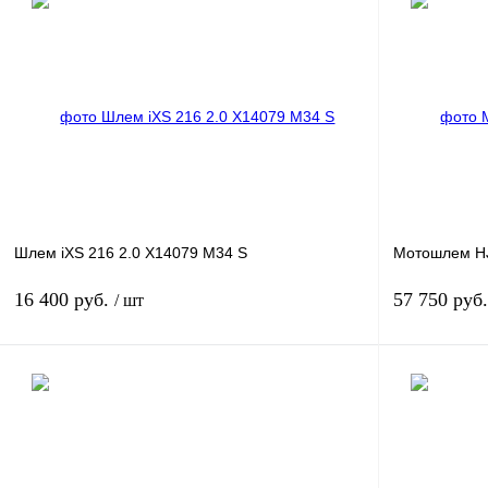
Шлем iXS 216 2.0 X14079 M34 S
Мотошлем H
16 400 руб.
57 750 руб
/ шт
В корзину
Купить в 1 клик
К сравнению
Купить в 1 к
В избранное
В
В избранное