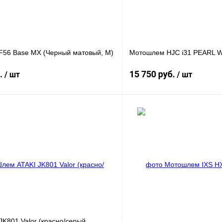
56 Base MX (Черный матовый, M)
Мотошлем HJC i31 PEARL 
б.
15 750 руб.
/ шт
/ шт
В корзину
лик
К сравнению
Купить в 1 клик
В
В избранное
наличии
н
K801 Valor (красно/серый