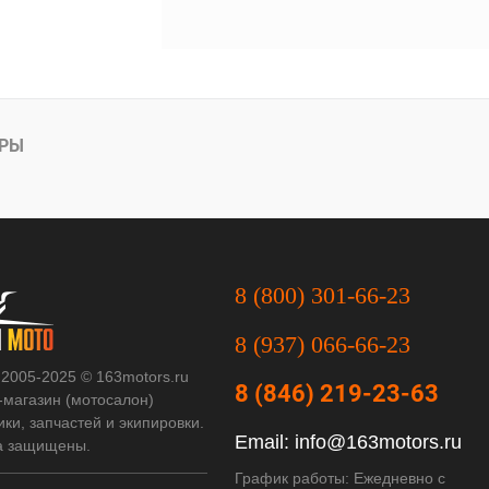
АРЫ
8 (800) 301-66-23
8 (937) 066-66-23
 2005-2025 © 163motors.ru
8 (846) 219-23-63
-магазин (мотосалон)
ки, запчастей и экипировки.
Email:
info@163motors.ru
а защищены.
График работы: Ежедневно с