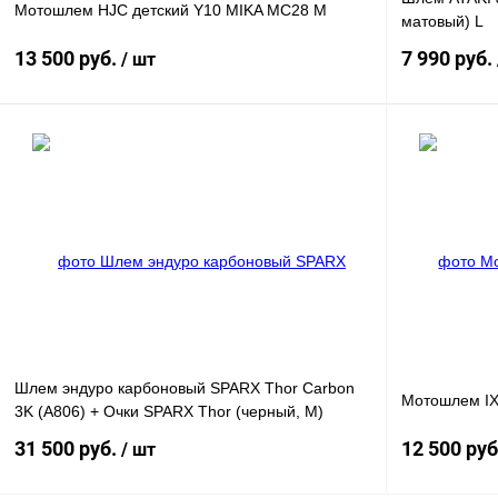
Мотошлем HJC детский Y10 MIKA MC28 M
матовый) L
13 500 руб.
7 990 руб.
/ шт
В корзину
Купить в 1 клик
К сравнению
Купить в 1 к
В избранное
В
В избранное
наличии
Шлем эндуро карбоновый SPARX Thor Carbon
Мотошлем IX
3K (A806) + Очки SPARX Thor (черный, M)
31 500 руб.
12 500 ру
/ шт