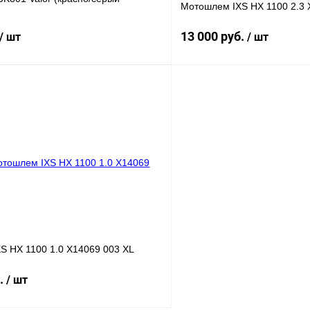
Мотошлем IXS HX 1100 2.3
13 000 руб.
/ шт
/ шт
В корзину
лик
К сравнению
Купить в 1 клик
В
В избранное
наличии
н
S HX 1100 1.0 X14069 003 XL
б.
/ шт