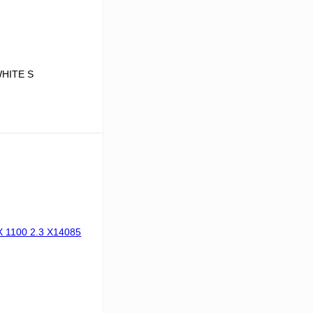
WHITE S
В корзину
К сравнению
В
аличии