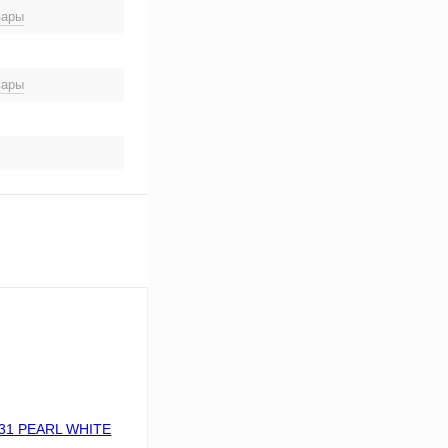
вары
вары