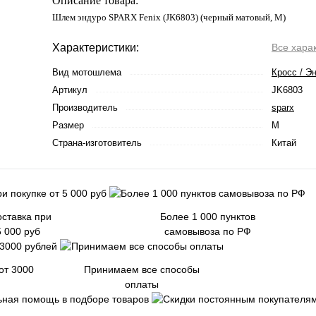
Описание товара:
Шлем эндуро SPARX Fenix (JK6803) (черный матовый, M)
Характеристики:
Все хара
Вид мотошлема
Кросс / Э
Артикул
JK6803
Производитель
sparx
Размер
M
Страна-изготовитель
Китай
ставка при
Более 1 000 пунктов
5 000 руб
самовывоза по РФ
от 3000
Принимаем все способы
оплаты