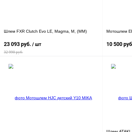
Шлем FXR Clutch Evo LE, Magma, M, (MM)
Мотошлем EF
23 093 руб.
10 500 ру
/ шт
32 990 руб.
В корзину
Купить в 1 клик
К сравнению
Купить в 1 к
В избранное
В
В избранное
наличии
Шлем ATAKI J