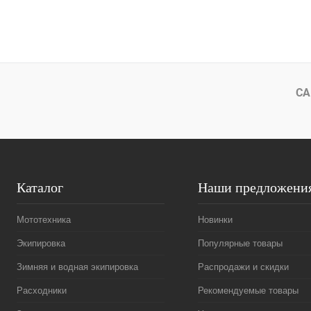
В корзину
Купить в 1 клик
К сравнению
Купить в 1 к
В избранное
В
В избранное
СА
наличии
Каталог
Наши предложени
Мототехника
Новинки
Экипировка
Популярные товары
Зимняя и водная экипировка
Распродажи и скидки
Расходники
Рекомендуемые товары