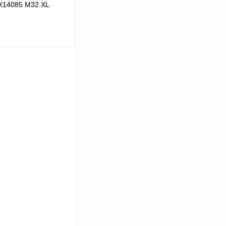
 X14085 M32 XL
В корзину
К сравнению
В
аличии