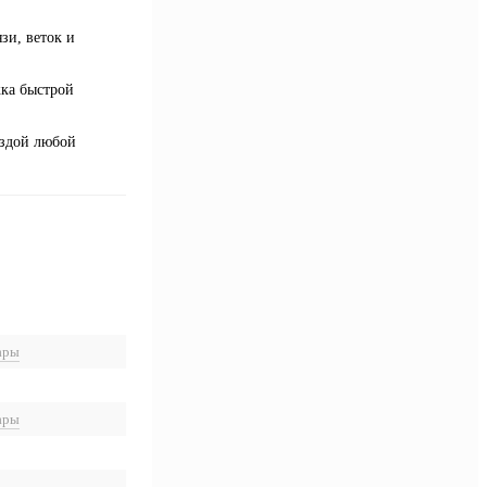
зи, веток и
жка быстрой
ездой любой
ары
ары