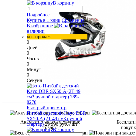
В корзину
Подробнее
Купить в 1 клик
Сравнение
В избранное
В
наличии
хит продаж
0
Дней
0
Часов
0
Минут
0
Секунд
Быстрый просмотр
Питбайк детский Kayo DBR
SX50-A (2T 49 см3 ручной
Аккуратно упакуем хрупкие
Бесплатн
стартер)
29 990 руб.
/ шт
товары
покупке
В корзину