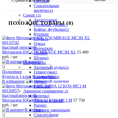
Страна-изготовитель
Оптика
6
Спасательные
жилеты
143
Casual
135
Аксессуары
0
ПОХОЖИЕ ТОВАРЫ (8)
Головные уборы
17
Кофты, футболки
52
Куртки
6
Обувь
45
Очки
4
Быстрый просмотр
Перчатки
6
Мотошлем HJC C50 MIRAGE MC3H XL
15 400
Промо
0
руб.
/ шт
Штаны
5
В корзину
Вейдерсы
44
Активный отдых
24
Подробнее
Гермосумки
1
Купить в 1 клик
К сравнению
Квадро/Мото
6
В избранное
В наличии
Обувь
7
Рыбалка
6
Лавинное снаряжение
29
Быстрый просмотр
Биперы
3
Мотошлем HJC RPHA 12 KOS MC1 M
57 750
Лопаты и пилы
7
руб.
/ шт
Рации
1
В корзину
Рюкзаки лавинные
8
Спасательное