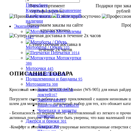
Подробнее
Весь ассортимент
Подарки при зака
Купить в 1 клик
Сравнение
сертифицирован
рублей
В избранное
В
наличии
Принимаем заказы на сайте
Проф
Экипировка
круглосуточно
Мотошлемы
1617
Супер срочная доставка в
Мотоботы / Обувь
535
течение 2х часов
Перчатки
1014
Мотокуртки
386
Мотоочки
445
ОПИСАНИЕ ТОВАРА
Джинсы/Штаны
185
Подшлемники и банданы
95
Мотозащита
308
Защита коленей и
Кроссовый мотошлем SPARX Jet Monster (WS-905) для юных райдеро
локтей
167
Погрузите своего ребенка в мир приключений с нашим неоновым ш
Защита шеи
15
шлем для мотокросса — идеальный выбор для тех, кто обожает катат
Защитные вставки
30
Черепахи и защиты
- Безопасность на первом месте: Изготовленный из легкого и про
спины
96
активных поездок. Вы можете быть уверены, что ваш маленький го
Джерси и брюки
301
Джерси
208
-Комфорт и вентиляция: Регулируемые вентиляционные отверстия 