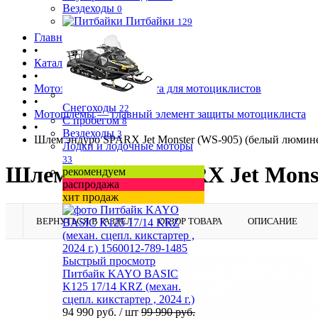
Вездеходы
0
Питбайки
129
Главная страница
•
Каталог товаров
•
Мотоэкипировка и защита для мотоциклистов
•
Снегоходы
22
Мотошлемы — главный элемент защиты мотоциклиста
С пробегом
8
•
Вездеходы
3
Шлем эндуро SPARX Jet Monster (WS-905) (белый люмин
Лодки и лодочные моторы
33
Шлем эндуро SPARX Jet Monst
рекомендуем
распродажа
хит продаж
ВЕРНУТЬСЯ В РАЗДЕЛ
ОБЗОР ТОВАРА
ОПИСАНИЕ
Быстрый просмотр
Питбайк KAYO BASIC
K125 17/14 KRZ (механ.
сцепл. кикстартер , 2024 г.)
94 990 руб.
/ шт
99 990 руб.