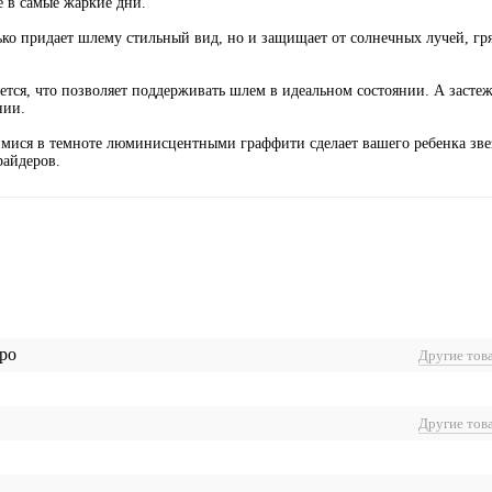
е в самые жаркие дни.
о придает шлему стильный вид, но и защищает от солнечных лучей, гря
ется, что позволяет поддерживать шлем в идеальном состоянии. А засте
нии.
имися в темноте люминисцентными граффити сделает вашего ребенка зв
райдеров.
ро
Другие тов
Другие тов