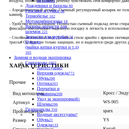
Штаны
93
воздуха, позволяя вашему ребенку чувствовать себя комфортно даж
Дождевики и бахилы
80
- Аэродинамичный дизайн: Съемный регулируемый козырек не тольк
Рюкзаки и сумки
58
камней.
Термобелье
162
Мотокомбинезоны
18
- Удобство использования: Полностью съемный подклад легко стира
Визоры,запчасти для
фиксации обеспечивает надежную посадку и легкость в использова
шлемов
221
Запчасти для мотобот
31
- Стильный внешний вид: Дизайн в стиле аркейн с яркими светящ
Одежда
трассы! Он будет не только защищен, но и выделится среди других 
(майки,кепки,куртки и т.д)
165
Зимняя и водная экипировка
Снегоходы
1662
ХАРАКТЕРИСТИКИ
Аксессуары
3
Верхняя одежда
772
Обувь
208
Прочие
Оптика
203
Перчатки и
Кросс / Энду
Вид мотошлема
рукавицы
269
Уход за экипировкой
1
WS-905
Артикул
Шлемы
206
Гидроциклы
310
sparx
Производитель
Водные аксессуары
7
Обувь
YS
Размер
21
Одежда
133
Китай