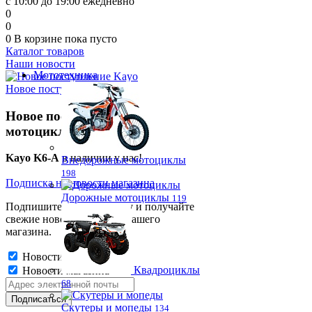
с 10:00 до 19:00 ежедневно
0
0
0
В корзине
пока пусто
Каталог товаров
Наши новости
Мототехника
Новое поступление Kayo
Новое поступление
мотоциклов!
Kayo K6-A
в наличии у нас!
Внедорожные мотоциклы
198
Подписка на новости магазина
Дорожные мотоциклы
119
Подпишитесь на рассылку и получайте
свежие новости и акции нашего
магазина.
Новости магазина
Квадроциклы
Новости магазина
68
Скутеры и мопеды
134