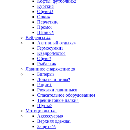
Кофты, футболки
52
Куртки
6
Обувь
45
Очки
4
Перчатки
6
Промо
0
Штаны
5
Вейдерсы
44
Активный отдых
24
Гермосумки
1
Квадро/Мото
6
Обувь
7
Рыбалка
6
Лавинное снаряжение
29
Биперы
3
Лопаты и пилы
7
Рации
1
Рюкзаки лавинные
8
Спасательное оборудование
4
Трекинговые палки
4
Щупы
2
Мотоциклы
140
Аксессуары
0
Верхняя одежда
1
Защита
93