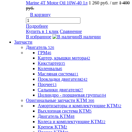
Marine 4T Motor Oil 10W-40 1л
1 260 руб.
/ шт
1 400
руб.
В корзину
Подробнее
Купить в 1 клик
Сравнение
В избранное
В наличии
Запчасти
Двигатель
526
ГРМ
46
Картер, крышки мотора
42
Кикстартер
35
Коленвалы
6
Масляная система
11
Прокладки двигателя
242
Прочее
13
Сальники двигателя
27
Цилиндро - поршневая группа
104
Оригинальные запчасти KTM
366
Амортизаторы и комплектующие KTM
32
Выхлопная система KTM
5
Двигатель KTM
48
Колеса и комплектующие KTM
22
Крепеж KTM
2