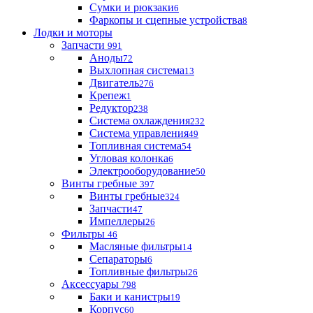
Сумки и рюкзаки
6
Фаркопы и сцепные устройства
8
Лодки и моторы
Запчасти
991
Аноды
72
Выхлопная система
13
Двигатель
276
Крепеж
1
Редуктор
238
Система охлаждения
232
Система управления
49
Топливная система
54
Угловая колонка
6
Электрооборудование
50
Винты гребные
397
Винты гребные
324
Запчасти
47
Импеллеры
26
Фильтры
46
Масляные фильтры
14
Сепараторы
6
Топливные фильтры
26
Аксессуары
798
Баки и канистры
19
Корпус
60