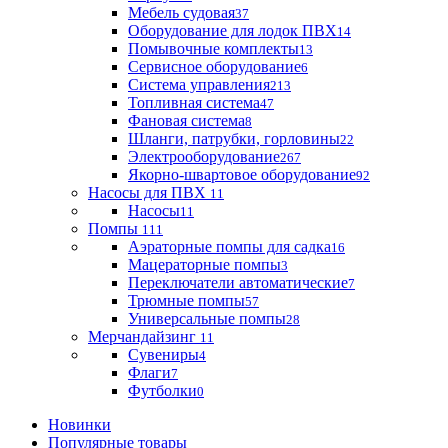
Мебель судовая
37
Оборудование для лодок ПВХ
14
Помывочные комплекты
13
Сервисное оборудование
6
Система управления
213
Топливная система
47
Фановая система
8
Шланги, патрубки, горловины
22
Электрооборудование
267
Якорно-швартовое оборудование
92
Насосы для ПВХ
11
Насосы
11
Помпы
111
Аэраторные помпы для садка
16
Мацераторные помпы
3
Переключатели автоматические
7
Трюмные помпы
57
Универсальные помпы
28
Мерчандайзинг
11
Сувениры
4
Флаги
7
Футболки
0
Новинки
Популярные товары