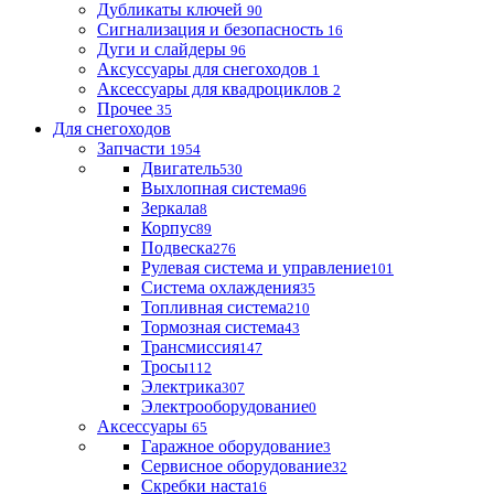
Дубликаты ключей
90
Сигнализация и безопасность
16
Дуги и слайдеры
96
Аксуссуары для снегоходов
1
Аксессуары для квадроциклов
2
Прочее
35
Для снегоходов
Запчасти
1954
Двигатель
530
Выхлопная система
96
Зеркала
8
Корпус
89
Подвеска
276
Рулевая система и управление
101
Система охлаждения
35
Топливная система
210
Тормозная система
43
Трансмиссия
147
Тросы
112
Электрика
307
Электрооборудование
0
Аксессуары
65
Гаражное оборудование
3
Сервисное оборудование
32
Скребки наста
16