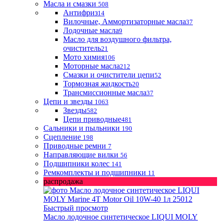
Масла и смазки
508
Антифриз
14
Вилочные, Аммортизаторные масла
37
Лодочные масла
9
Масло для воздушного фильтра,
очиститель
21
Мото химия
106
Моторные масла
212
Смазки и очистители цепи
52
Тормозная жидкость
20
Трансмиссионные масла
37
Цепи и звезды
1063
Звезды
582
Цепи приводные
481
Сальники и пыльники
190
Сцепление
198
Приводные ремни
7
Направляющие вилки
56
Подшипники колес
141
Ремкомплекты и подшипники
11
распродажа
Быстрый просмотр
Масло лодочное синтетическое LIQUI MOLY