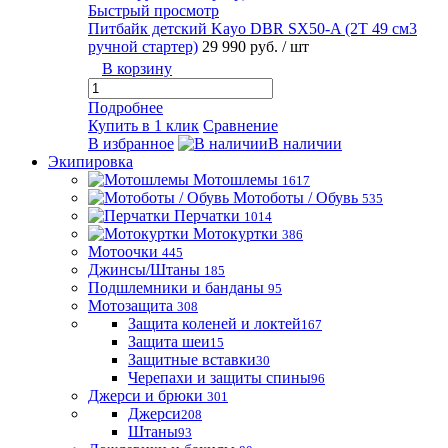
Быстрый просмотр
Питбайк детский Kayo DBR SX50-A (2T 49 см3
ручной стартер)
29 990 руб.
/ шт
В корзину
Подробнее
Купить в 1 клик
Сравнение
В избранное
В наличии
Экипировка
Мотошлемы
1617
Мотоботы / Обувь
535
Перчатки
1014
Мотокуртки
386
Мотоочки
445
Джинсы/Штаны
185
Подшлемники и банданы
95
Мотозащита
308
Защита коленей и локтей
167
Защита шеи
15
Защитные вставки
30
Черепахи и защиты спины
96
Джерси и брюки
301
Джерси
208
Штаны
93