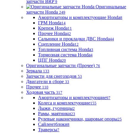
запчасти BRP
9
Оригинальные
запчасти Honda
249
Амортизаторы и комплектующие Honda
8
ГРМ Honda
14
Крепеж Honda
11
Прочее Honda
42
Сальники и прокладки ДВС Honda
44
Сцепление Honda
12
Топливная система Honda
3
Тормозная система Honda
4
ЦПГ Honda
20
Оригинальные запчасти (Прочее)
76
Зеркала
133
Запчасти для снегоходов
53
Двигатели в сборе
33
Прочее
110
Ходовая часть
317
Амортизаторы и комплектующие
97
Колеса и комплектующие
155
Лыжи, гусеницы
2
Рамы, маятники
23
Рулевые наконечники, шаровые опоры
25
Сайлентблоки
8
Траверсы
7