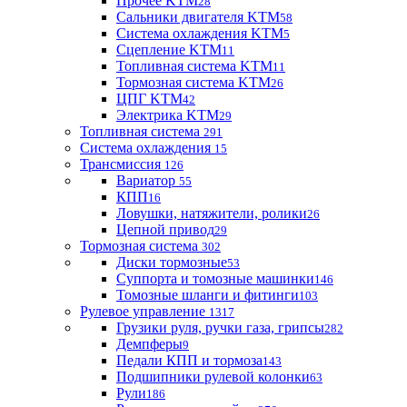
Прочее KTM
28
Сальники двигателя KTM
58
Система охлаждения KTM
5
Сцепление KTM
11
Топливная система KTM
11
Тормозная система KTM
26
ЦПГ KTM
42
Электрика KTM
29
Топливная система
291
Система охлаждения
15
Трансмиссия
126
Вариатор
55
КПП
16
Ловушки, натяжители, ролики
26
Цепной привод
29
Тормозная система
302
Диски тормозные
53
Суппорта и томозные машинки
146
Томозные шланги и фитинги
103
Рулевое управление
1317
Грузики руля, ручки газа, грипсы
282
Демпферы
9
Педали КПП и тормоза
143
Подшипники рулевой колонки
63
Рули
186