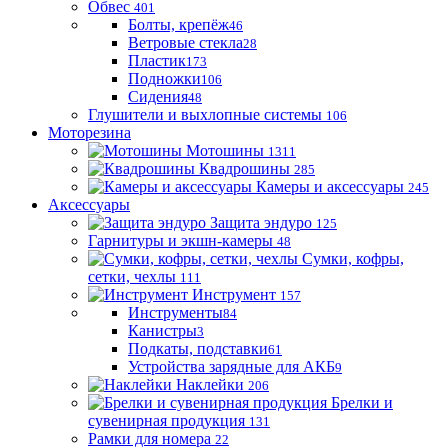
Обвес
401
Болты, крепёж
46
Ветровые стекла
28
Пластик
173
Подножки
106
Сидения
48
Глушители и выхлопные системы
106
Моторезина
Мотошины
1311
Квадрошины
285
Камеры и аксессуары
245
Аксессуары
Защита эндуро
125
Гарнитуры и экшн-камеры
48
Сумки, кофры,
сетки, чехлы
111
Инструмент
157
Инструменты
84
Канистры
3
Подкаты, подставки
61
Устройства зарядные для АКБ
9
Наклейки
206
Брелки и
сувенирная продукция
131
Рамки для номера
22