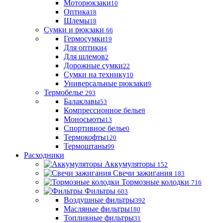
Моторюкзаки
10
Оптика
18
Шлемы
18
Сумки и рюкзаки
66
Гермосумки
19
Для оптики
4
Для шлемов
2
Дорожные сумки
22
Сумки на технику
10
Универсальные рюкзаки
9
Термобелье
293
Балаклавы
53
Компрессионное белье
8
Моносьюты
13
Спортивное белье
0
Термокофты
120
Термоштаны
99
Расходники
Аккумуляторы
152
Свечи зажигания
183
Тормозные колодки
716
Фильтры
603
Воздушные фильтры
392
Масляные фильтры
180
Топливные фильтры
31