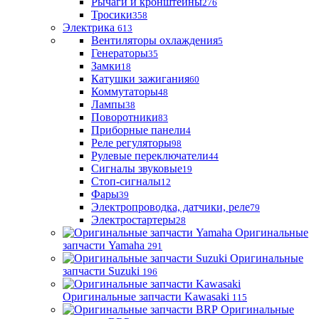
Рычаги и кронштейны
276
Тросики
358
Электрика
613
Вентиляторы охлаждения
5
Генераторы
35
Замки
18
Катушки зажигания
60
Коммутаторы
48
Лампы
38
Поворотники
83
Приборные панели
4
Реле регуляторы
98
Рулевые переключатели
44
Сигналы звуковые
19
Стоп-сигналы
12
Фары
39
Электропроводка, датчики, реле
79
Электростартеры
28
Оригинальные
запчасти Yamaha
291
Оригинальные
запчасти Suzuki
196
Оригинальные запчасти Kawasaki
115
Оригинальные