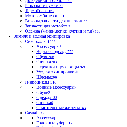
Дождевики и бахилы
80
Рюкзаки и сумки
58
Термобелье
162
Мотокомбинезоны
18
Визоры,запчасти для шлемов
221
Запчасти для мотобот
31
Одежда (майки,кепки,куртки и т.д)
165
Зимняя и водная экипировка
Снегоходы
1662
Аксессуары
3
Верхняя одежда
772
Обувь
208
Оптика
203
Перчатки и рукавицы
269
Уход за экипировкой
1
Шлемы
206
Гидроциклы
310
Водные аксессуары
7
Обувь
21
Одежда
133
Оптика
6
Спасательные жилеты
143
Casual
135
Аксессуары
0
Головные уборы
17