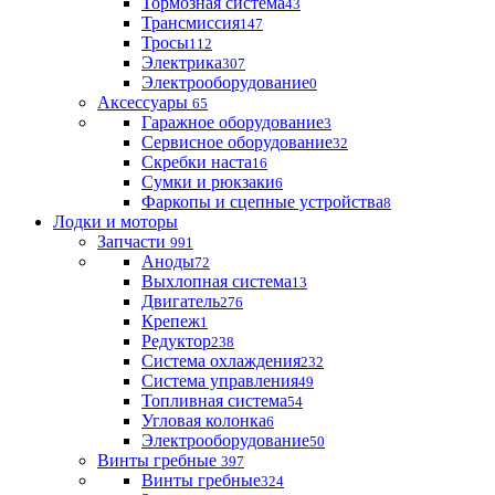
Тормозная система
43
Трансмиссия
147
Тросы
112
Электрика
307
Электрооборудование
0
Аксессуары
65
Гаражное оборудование
3
Сервисное оборудование
32
Скребки наста
16
Сумки и рюкзаки
6
Фаркопы и сцепные устройства
8
Лодки и моторы
Запчасти
991
Аноды
72
Выхлопная система
13
Двигатель
276
Крепеж
1
Редуктор
238
Система охлаждения
232
Система управления
49
Топливная система
54
Угловая колонка
6
Электрооборудование
50
Винты гребные
397
Винты гребные
324