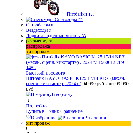
Питбайки
129
Снегоходы
22
С пробегом
8
Вездеходы
3
Лодки и лодочные моторы
33
рекомендуем
распродажа
хит продаж
Быстрый просмотр
Питбайк KAYO BASIC K125 17/14 KRZ (механ.
сцепл. кикстартер , 2024 г.)
94 990 руб.
/ шт
99 990
руб.
В корзину
Подробнее
Купить в 1 клик
Сравнение
В избранное
В наличии
хит продаж
0