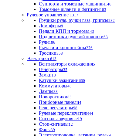
Суппорта и томозные машинки
146
Томозные шланги и фитинги
103
Рулевое управление
1317
Грузики руля, ручки газа, грипсы
282
Демпферы
9
Педали КПП и тормоза
143
Подшипники рулевой колонки
63
Рули
186
Рычаги и кронштейны
276
Тросики
358
Электрика
613
Вентиляторы охлаждения
5
Генераторы
35
Замки
18
Катушки зажигания
60
Коммутаторы
48
Лампы
38
Поворотники
83
Приборные панели
4
Реле регуляторы
98
Рулевые переключатели
44
Сигналы звуковые
19
Стоп-сигналы
12
Фары
39
Электропроводка, датчики, реле
79