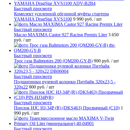
Быстрый просмотр
Комплект усиленной обгонной муфты стартера
YAMAHA DragStar XVS1100
9 990 руб.
/ шт
Быстрый просмотр
Масло MAXIMA Castor 927 Racing Premix Liter
3 650
руб.
/ шт
Быстрый просмотр
Трос газа Baltmotors 200 (QM200-GY-B)
900 руб.
/ шт
Быстрый просмотр
Подшипники рулевой колонки Питбайк 320x23,5 -
320x22
800 руб.
/ шт
Быстрый просмотр
Пинлок HJC HJ-34P (R) (DKS463) Прозрачный (C10)
1
990 руб.
/ шт
Быстрый просмотр