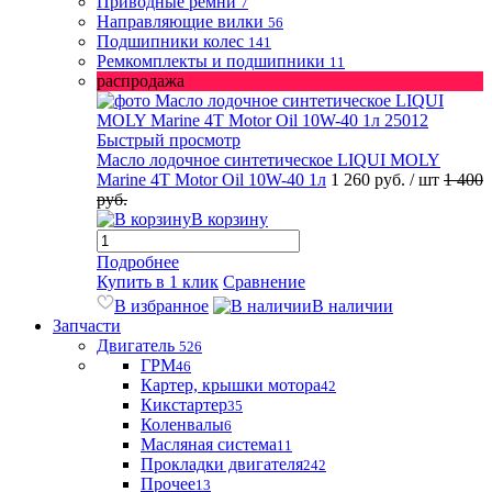
Приводные ремни
7
Направляющие вилки
56
Подшипники колес
141
Ремкомплекты и подшипники
11
распродажа
Быстрый просмотр
Масло лодочное синтетическое LIQUI MOLY
Marine 4T Motor Oil 10W-40 1л
1 260 руб.
/ шт
1 400
руб.
В корзину
Подробнее
Купить в 1 клик
Сравнение
В избранное
В наличии
Запчасти
Двигатель
526
ГРМ
46
Картер, крышки мотора
42
Кикстартер
35
Коленвалы
6
Масляная система
11
Прокладки двигателя
242
Прочее
13