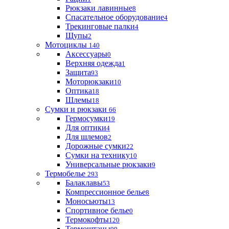
Рюкзаки лавинные
8
Спасательное оборудование
4
Трекинговые палки
4
Щупы
2
Мотоциклы
140
Аксессуары
0
Верхняя одежда
1
Защита
93
Моторюкзаки
10
Оптика
18
Шлемы
18
Сумки и рюкзаки
66
Гермосумки
19
Для оптики
4
Для шлемов
2
Дорожные сумки
22
Сумки на технику
10
Универсальные рюкзаки
9
Термобелье
293
Балаклавы
53
Компрессионное белье
8
Моносьюты
13
Спортивное белье
0
Термокофты
120
Термоштаны