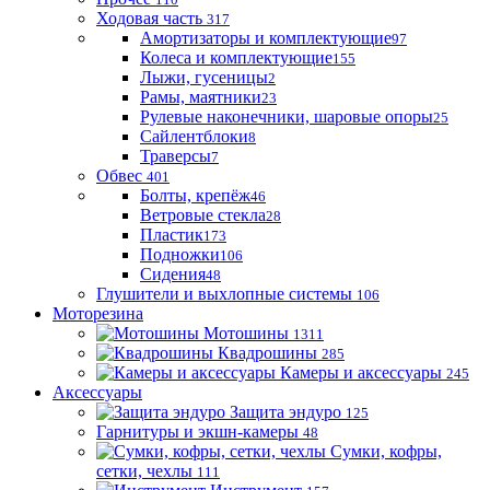
Ходовая часть
317
Амортизаторы и комплектующие
97
Колеса и комплектующие
155
Лыжи, гусеницы
2
Рамы, маятники
23
Рулевые наконечники, шаровые опоры
25
Сайлентблоки
8
Траверсы
7
Обвес
401
Болты, крепёж
46
Ветровые стекла
28
Пластик
173
Подножки
106
Сидения
48
Глушители и выхлопные системы
106
Моторезина
Мотошины
1311
Квадрошины
285
Камеры и аксессуары
245
Аксессуары
Защита эндуро
125
Гарнитуры и экшн-камеры
48
Сумки, кофры,
сетки, чехлы
111