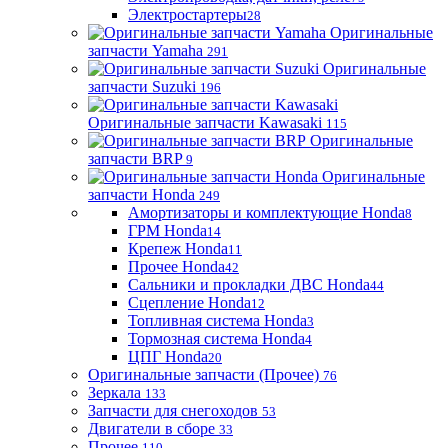
Электростартеры
28
Оригинальные
запчасти Yamaha
291
Оригинальные
запчасти Suzuki
196
Оригинальные запчасти Kawasaki
115
Оригинальные
запчасти BRP
9
Оригинальные
запчасти Honda
249
Амортизаторы и комплектующие Honda
8
ГРМ Honda
14
Крепеж Honda
11
Прочее Honda
42
Сальники и прокладки ДВС Honda
44
Сцепление Honda
12
Топливная система Honda
3
Тормозная система Honda
4
ЦПГ Honda
20
Оригинальные запчасти (Прочее)
76
Зеркала
133
Запчасти для снегоходов
53
Двигатели в сборе
33
Прочее
110