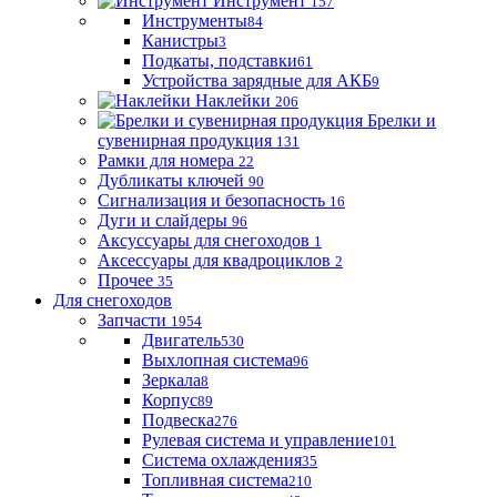
Инструмент
157
Инструменты
84
Канистры
3
Подкаты, подставки
61
Устройства зарядные для АКБ
9
Наклейки
206
Брелки и
сувенирная продукция
131
Рамки для номера
22
Дубликаты ключей
90
Сигнализация и безопасность
16
Дуги и слайдеры
96
Аксуссуары для снегоходов
1
Аксессуары для квадроциклов
2
Прочее
35
Для снегоходов
Запчасти
1954
Двигатель
530
Выхлопная система
96
Зеркала
8
Корпус
89
Подвеска
276
Рулевая система и управление
101
Система охлаждения
35
Топливная система
210