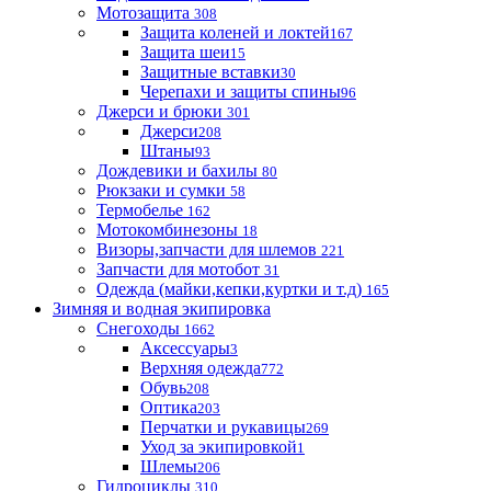
Мотозащита
308
Защита коленей и локтей
167
Защита шеи
15
Защитные вставки
30
Черепахи и защиты спины
96
Джерси и брюки
301
Джерси
208
Штаны
93
Дождевики и бахилы
80
Рюкзаки и сумки
58
Термобелье
162
Мотокомбинезоны
18
Визоры,запчасти для шлемов
221
Запчасти для мотобот
31
Одежда (майки,кепки,куртки и т.д)
165
Зимняя и водная экипировка
Снегоходы
1662
Аксессуары
3
Верхняя одежда
772
Обувь
208
Оптика
203
Перчатки и рукавицы
269
Уход за экипировкой
1
Шлемы
206
Гидроциклы
310