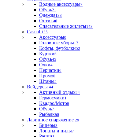
Водные аксессуары
7
Обувь
21
Одежда
133
Оптика
6
Спасательные жилеты
143
Casual
135
Аксессуары
0
Головные уборы
17
Кофты, футболки
52
Куртки
6
Обувь
45
Очки
4
Перчатки
6
Промо
0
Штаны
5
Вейдерсы
44
Активный отдых
24
Гермосумки
1
Квадро/Мото
6
Обувь
7
Рыбалка
6
Лавинное снаряжение
29
Биперы
3
Лопаты и пилы
7
Рации
1