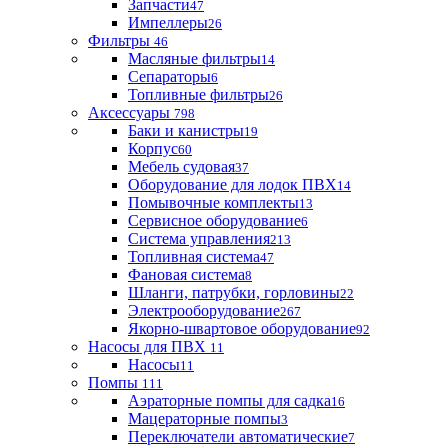
Запчасти
47
Импеллеры
26
Фильтры
46
Масляные фильтры
14
Сепараторы
6
Топливные фильтры
26
Аксессуары
798
Баки и канистры
19
Корпус
60
Мебель судовая
37
Оборудование для лодок ПВХ
14
Помывочные комплекты
13
Сервисное оборудование
6
Система управления
213
Топливная система
47
Фановая система
8
Шланги, патрубки, горловины
22
Электрооборудование
267
Якорно-швартовое оборудование
92
Насосы для ПВХ
11
Насосы
11
Помпы
111
Аэраторные помпы для садка
16
Мацераторные помпы
3
Переключатели автоматические
7