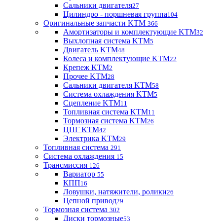
Сальники двигателя
27
Цилиндро - поршневая группа
104
Оригинальные запчасти KTM
366
Амортизаторы и комплектующие KTM
32
Выхлопная система KTM
5
Двигатель KTM
48
Колеса и комплектующие KTM
22
Крепеж KTM
2
Прочее KTM
28
Сальники двигателя KTM
58
Система охлаждения KTM
5
Сцепление KTM
11
Топливная система KTM
11
Тормозная система KTM
26
ЦПГ KTM
42
Электрика KTM
29
Топливная система
291
Система охлаждения
15
Трансмиссия
126
Вариатор
55
КПП
16
Ловушки, натяжители, ролики
26
Цепной привод
29
Тормозная система
302
Диски тормозные
53