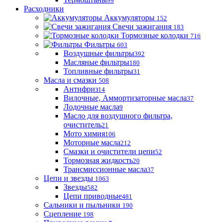
99
Расходники
Аккумуляторы
152
Свечи зажигания
183
Тормозные колодки
716
Фильтры
603
Воздушные фильтры
392
Масляные фильтры
180
Топливные фильтры
31
Масла и смазки
508
Антифриз
14
Вилочные, Аммортизаторные масла
37
Лодочные масла
9
Масло для воздушного фильтра,
очиститель
21
Мото химия
106
Моторные масла
212
Смазки и очистители цепи
52
Тормозная жидкость
20
Трансмиссионные масла
37
Цепи и звезды
1063
Звезды
582
Цепи приводные
481
Сальники и пыльники
190
Сцепление
198