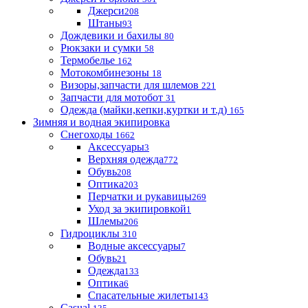
Джерси
208
Штаны
93
Дождевики и бахилы
80
Рюкзаки и сумки
58
Термобелье
162
Мотокомбинезоны
18
Визоры,запчасти для шлемов
221
Запчасти для мотобот
31
Одежда (майки,кепки,куртки и т.д)
165
Зимняя и водная экипировка
Снегоходы
1662
Аксессуары
3
Верхняя одежда
772
Обувь
208
Оптика
203
Перчатки и рукавицы
269
Уход за экипировкой
1
Шлемы
206
Гидроциклы
310
Водные аксессуары
7
Обувь
21
Одежда
133
Оптика
6
Спасательные жилеты
143
Casual