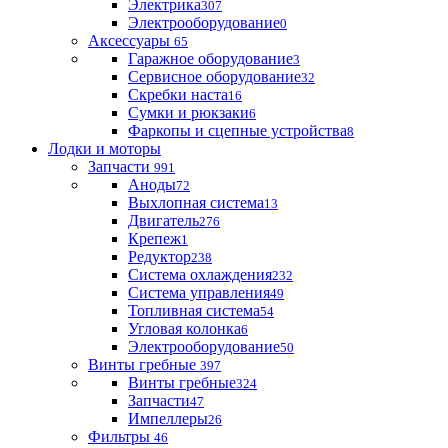
Электрика
307
Электрооборудование
0
Аксессуары
65
Гаражное оборудование
3
Сервисное оборудование
32
Скребки наста
16
Сумки и рюкзаки
6
Фаркопы и сцепные устройства
8
Лодки и моторы
Запчасти
991
Аноды
72
Выхлопная система
13
Двигатель
276
Крепеж
1
Редуктор
238
Система охлаждения
232
Система управления
49
Топливная система
54
Угловая колонка
6
Электрооборудование
50
Винты гребные
397
Винты гребные
324
Запчасти
47
Импеллеры
26
Фильтры
46