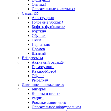
133
Оптика
6
Спасательные жилеты
143
Casual
135
Аксессуары
0
Головные уборы
17
Кофты, футболки
52
Куртки
6
Обувь
45
Очки
4
Перчатки
6
Промо
0
Штаны
5
Вейдерсы
44
Активный отдых
24
Гермосумки
1
Квадро/Мото
6
Обувь
7
Рыбалка
6
Лавинное снаряжение
29
Биперы
3
Лопаты и пилы
7
Рации
1
Рюкзаки лавинные
8
Спасательное оборудование
4