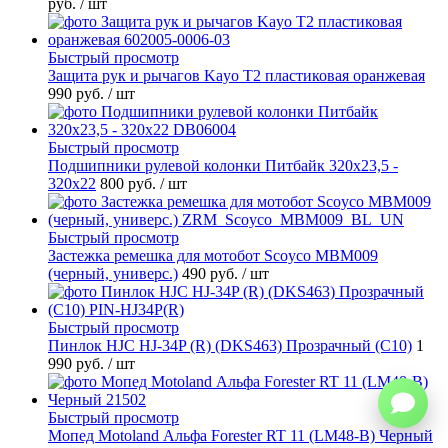
руб.
/ шт
Быстрый просмотр
Защита рук и рычагов Kayo T2 пластиковая оранжевая
990 руб.
/ шт
Быстрый просмотр
Подшипники рулевой колонки Питбайк 320x23,5 -
320x22
800 руб.
/ шт
Быстрый просмотр
Застежка ремешка для мотобот Scoyco MBM009
(черный, универс.)
490 руб.
/ шт
Быстрый просмотр
Пинлок HJC HJ-34P (R) (DKS463) Прозрачный (C10)
1
990 руб.
/ шт
Быстрый просмотр
Мопед Motoland Альфа Forester RT 11 (LM48-B) Черный