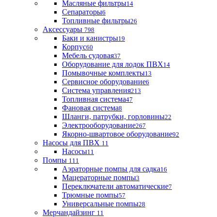
Масляные фильтры
14
Сепараторы
6
Топливные фильтры
26
Аксессуары
798
Баки и канистры
19
Корпус
60
Мебель судовая
37
Оборудование для лодок ПВХ
14
Помывочные комплекты
13
Сервисное оборудование
6
Система управления
213
Топливная система
47
Фановая система
8
Шланги, патрубки, горловины
22
Электрооборудование
267
Якорно-швартовое оборудование
92
Насосы для ПВХ
11
Насосы
11
Помпы
111
Аэраторные помпы для садка
16
Мацераторные помпы
3
Переключатели автоматические
7
Трюмные помпы
57
Универсальные помпы
28
Мерчандайзинг
11