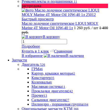
Ремкомплекты и подшипники
11
распродажа
Быстрый просмотр
Масло лодочное синтетическое LIQUI MOLY
Marine 4T Motor Oil 10W-40 1л
1 260 руб.
/ шт
1 400
руб.
В корзину
Подробнее
Купить в 1 клик
Сравнение
В избранное
В наличии
Запчасти
Двигатель
526
ГРМ
46
Картер, крышки мотора
42
Кикстартер
35
Коленвалы
6
Масляная система
11
Прокладки двигателя
242
Прочее
13
Сальники двигателя
27
Цилиндро - поршневая группа
104
Оригинальные запчасти KTM
366