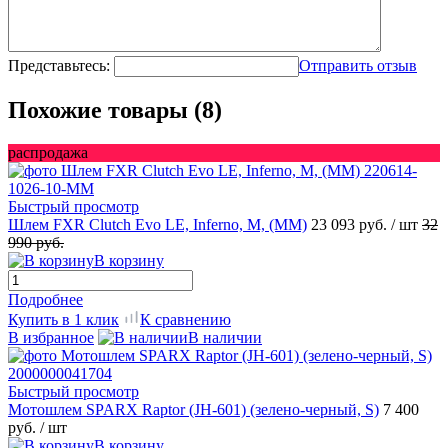
Представьтесь:
Отправить отзыв
Похожие товары (8)
распродажа
Быстрый просмотр
Шлем FXR Clutch Evo LE, Inferno, M, (MM)
23 093 руб.
/ шт
32
990 руб.
В корзину
Подробнее
Купить в 1 клик
К сравнению
В избранное
В наличии
Быстрый просмотр
Мотошлем SPARX Raptor (JH-601) (зелено-черный, S)
7 400
руб.
/ шт
В корзину