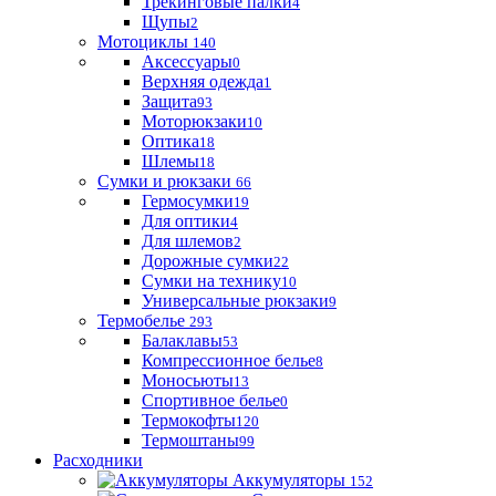
Трекинговые палки
4
Щупы
2
Мотоциклы
140
Аксессуары
0
Верхняя одежда
1
Защита
93
Моторюкзаки
10
Оптика
18
Шлемы
18
Сумки и рюкзаки
66
Гермосумки
19
Для оптики
4
Для шлемов
2
Дорожные сумки
22
Сумки на технику
10
Универсальные рюкзаки
9
Термобелье
293
Балаклавы
53
Компрессионное белье
8
Моносьюты
13
Спортивное белье
0
Термокофты
120
Термоштаны
99
Расходники
Аккумуляторы
152