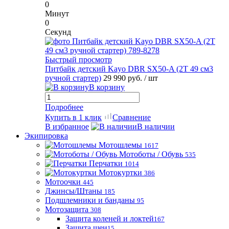
0
Минут
0
Секунд
Быстрый просмотр
Питбайк детский Kayo DBR SX50-A (2T 49 см3
ручной стартер)
29 990 руб.
/ шт
В корзину
Подробнее
Купить в 1 клик
Сравнение
В избранное
В наличии
Экипировка
Мотошлемы
1617
Мотоботы / Обувь
535
Перчатки
1014
Мотокуртки
386
Мотоочки
445
Джинсы/Штаны
185
Подшлемники и банданы
95
Мотозащита
308
Защита коленей и локтей
167
Защита шеи
15