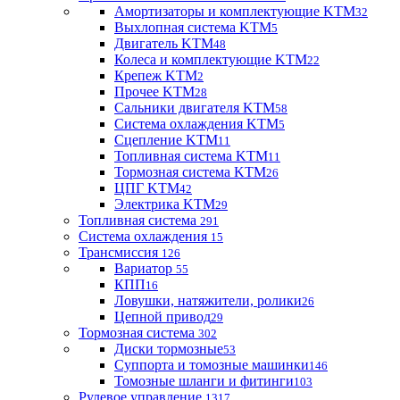
Амортизаторы и комплектующие KTM
32
Выхлопная система KTM
5
Двигатель KTM
48
Колеса и комплектующие KTM
22
Крепеж KTM
2
Прочее KTM
28
Сальники двигателя KTM
58
Система охлаждения KTM
5
Сцепление KTM
11
Топливная система KTM
11
Тормозная система KTM
26
ЦПГ KTM
42
Электрика KTM
29
Топливная система
291
Система охлаждения
15
Трансмиссия
126
Вариатор
55
КПП
16
Ловушки, натяжители, ролики
26
Цепной привод
29
Тормозная система
302
Диски тормозные
53
Суппорта и томозные машинки
146
Томозные шланги и фитинги
103
Рулевое управление
1317