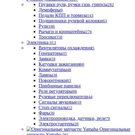
Грузики руля, ручки газа, грипсы
282
Демпферы
9
Педали КПП и тормоза
143
Подшипники рулевой колонки
63
Рули
186
Рычаги и кронштейны
276
Тросики
358
Электрика
613
Вентиляторы охлаждения
5
Генераторы
35
Замки
18
Катушки зажигания
60
Коммутаторы
48
Лампы
38
Поворотники
83
Приборные панели
4
Реле регуляторы
98
Рулевые переключатели
44
Сигналы звуковые
19
Стоп-сигналы
12
Фары
39
Электропроводка, датчики, реле
79
Электростартеры
28
Оригинальные
запчасти Yamaha
291