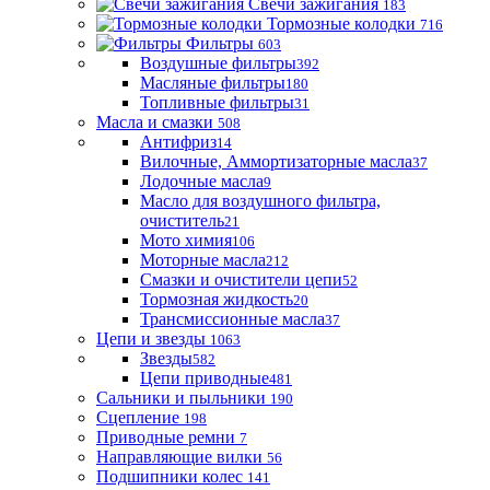
Свечи зажигания
183
Тормозные колодки
716
Фильтры
603
Воздушные фильтры
392
Масляные фильтры
180
Топливные фильтры
31
Масла и смазки
508
Антифриз
14
Вилочные, Аммортизаторные масла
37
Лодочные масла
9
Масло для воздушного фильтра,
очиститель
21
Мото химия
106
Моторные масла
212
Смазки и очистители цепи
52
Тормозная жидкость
20
Трансмиссионные масла
37
Цепи и звезды
1063
Звезды
582
Цепи приводные
481
Сальники и пыльники
190
Сцепление
198
Приводные ремни
7
Направляющие вилки
56
Подшипники колес
141