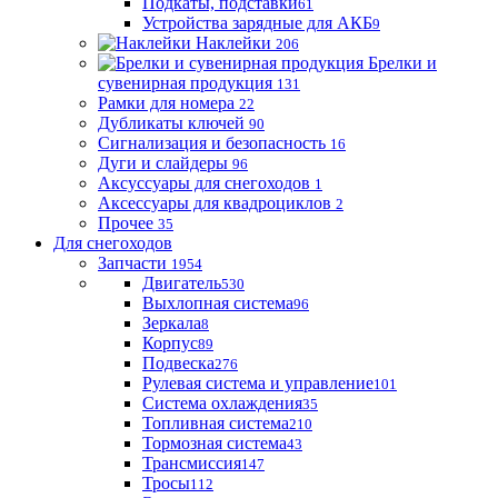
Подкаты, подставки
61
Устройства зарядные для АКБ
9
Наклейки
206
Брелки и
сувенирная продукция
131
Рамки для номера
22
Дубликаты ключей
90
Сигнализация и безопасность
16
Дуги и слайдеры
96
Аксуссуары для снегоходов
1
Аксессуары для квадроциклов
2
Прочее
35
Для снегоходов
Запчасти
1954
Двигатель
530
Выхлопная система
96
Зеркала
8
Корпус
89
Подвеска
276
Рулевая система и управление
101
Система охлаждения
35
Топливная система
210
Тормозная система
43
Трансмиссия
147
Тросы
112