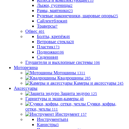
Колеса и комплектующие
155
Лыжи, гусеницы
2
Рамы, маятники
23
Рулевые наконечники, шаровые опоры
25
Сайлентблоки
8
Траверсы
7
Обвес
401
Болты, крепёж
46
Ветровые стекла
28
Пластик
173
Подножки
106
Сидения
48
Глушители и выхлопные системы
106
Моторезина
Мотошины
1311
Квадрошины
285
Камеры и аксессуары
245
Аксессуары
Защита эндуро
125
Гарнитуры и экшн-камеры
48
Сумки, кофры,
сетки, чехлы
111
Инструмент
157
Инструменты
84
Канистры
3