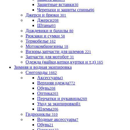
Защитные вставки
30
Черепахи и защиты спины
96
Джерси и брюки
301
Джерси
208
Штаны
93
Дождевики и бахилы
80
Рюкзаки и сумки
58
Термобелье
162
Мотокомбинезоны
18
Визоры,запчасти для шлемов
221
Запчасти для мотобот
31
Одежда (майки,кепки,куртки и т.д)
165
Зимняя и водная экипировка
Снегоходы
1662
Аксессуары
3
Верхняя одежда
772
Обувь
208
Оптика
203
Перчатки и рукавицы
269
Уход за экипировкой
1
Шлемы
206
Гидроциклы
310
Водные аксессуары
7
Обувь
21
Одежда