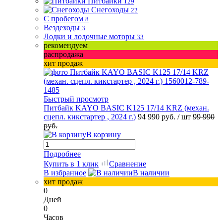
Питбайки
129
Снегоходы
22
С пробегом
8
Вездеходы
3
Лодки и лодочные моторы
33
рекомендуем
распродажа
хит продаж
Быстрый просмотр
Питбайк KAYO BASIC K125 17/14 KRZ (механ.
сцепл. кикстартер , 2024 г.)
94 990 руб.
/ шт
99 990
руб.
В корзину
Подробнее
Купить в 1 клик
Сравнение
В избранное
В наличии
хит продаж
0
Дней
0
Часов