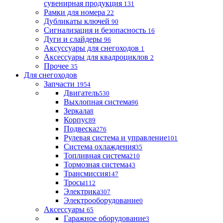
сувенирная продукция
131
Рамки для номера
22
Дубликаты ключей
90
Сигнализация и безопасность
16
Дуги и слайдеры
96
Аксуссуары для снегоходов
1
Аксессуары для квадроциклов
2
Прочее
35
Для снегоходов
Запчасти
1954
Двигатель
530
Выхлопная система
96
Зеркала
8
Корпус
89
Подвеска
276
Рулевая система и управление
101
Система охлаждения
35
Топливная система
210
Тормозная система
43
Трансмиссия
147
Тросы
112
Электрика
307
Электрооборудование
0
Аксессуары
65
Гаражное оборудование
3