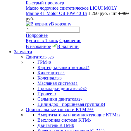
Быстрый просмотр
Масло лодочное синтетическое LIQUI MOLY
Marine 4T Motor Oil 10W-40 1л
1 260 руб.
/ шт
1 400
руб.
В корзину
Подробнее
Купить в 1 клик
Сравнение
В избранное
В наличии
Запчасти
Двигатель
526
ГРМ
46
Картер, крышки мотора
42
Кикстартер
35
Коленвалы
6
Масляная система
11
Прокладки двигателя
242
Прочее
13
Сальники двигателя
27
Цилиндро - поршневая группа
104
Оригинальные запчасти KTM
366
Амортизаторы и комплектующие KTM
32
Выхлопная система KTM
5
Двигатель KTM
48
Колеса и комплектующие KTM
22