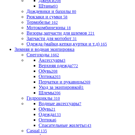
Джерси
208
Штаны
93
Дождевики и бахилы
80
Рюкзаки и сумки
58
Термобелье
162
Мотокомбинезоны
18
Визоры,запчасти для шлемов
221
Запчасти для мотобот
31
Одежда (майки,кепки,куртки и т.д)
165
Зимняя и водная экипировка
Снегоходы
1662
Аксессуары
3
Верхняя одежда
772
Обувь
208
Оптика
203
Перчатки и рукавицы
269
Уход за экипировкой
1
Шлемы
206
Гидроциклы
310
Водные аксессуары
7
Обувь
21
Одежда
133
Оптика
6
Спасательные жилеты
143
Casual
135