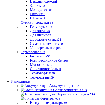
Верхняя одежда
1
Защита
93
Моторюкзаки
10
Оптика
18
Шлемы
18
Сумки и рюкзаки
66
Гермосумки
19
Для оптики
4
Для шлемов
2
Дорожные сумки
22
Сумки на технику
10
Универсальные рюкзаки
9
Термобелье
293
Балаклавы
53
Компрессионное белье
8
Моносьюты
13
Спортивное белье
0
Термокофты
120
Термоштаны
99
Расходники
Аккумуляторы
152
Свечи зажигания
183
Тормозные колодки
716
Фильтры
603
Воздушные фильтры
392