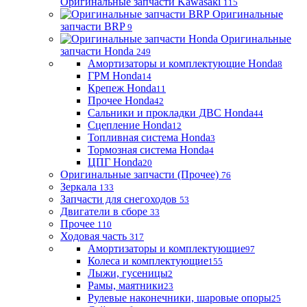
Оригинальные запчасти Kawasaki
115
Оригинальные
запчасти BRP
9
Оригинальные
запчасти Honda
249
Амортизаторы и комплектующие Honda
8
ГРМ Honda
14
Крепеж Honda
11
Прочее Honda
42
Сальники и прокладки ДВС Honda
44
Сцепление Honda
12
Топливная система Honda
3
Тормозная система Honda
4
ЦПГ Honda
20
Оригинальные запчасти (Прочее)
76
Зеркала
133
Запчасти для снегоходов
53
Двигатели в сборе
33
Прочее
110
Ходовая часть
317
Амортизаторы и комплектующие
97
Колеса и комплектующие
155
Лыжи, гусеницы
2
Рамы, маятники
23
Рулевые наконечники, шаровые опоры
25