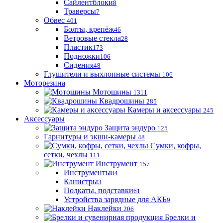
Сайлентблоки
8
Траверсы
7
Обвес
401
Болты, крепёж
46
Ветровые стекла
28
Пластик
173
Подножки
106
Сидения
48
Глушители и выхлопные системы
106
Моторезина
Мотошины
1311
Квадрошины
285
Камеры и аксессуары
245
Аксессуары
Защита эндуро
125
Гарнитуры и экшн-камеры
48
Сумки, кофры,
сетки, чехлы
111
Инструмент
157
Инструменты
84
Канистры
3
Подкаты, подставки
61
Устройства зарядные для АКБ
9
Наклейки
206
Брелки и