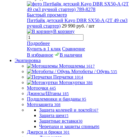
Быстрый просмотр
Питбайк детский Kayo DBR SX50-A (2T 49 см3
ручной стартер)
29 990 руб.
/ шт
В корзину
Подробнее
Купить в 1 клик
Сравнение
В избранное
В наличии
Экипировка
Мотошлемы
1617
Мотоботы / Обувь
535
Перчатки
1014
Мотокуртки
386
Мотоочки
445
Джинсы/Штаны
185
Подшлемники и банданы
95
Мотозащита
308
Защита коленей и локтей
167
Защита шеи
15
Защитные вставки
30
Черепахи и защиты спины
96
Джерси и брюки
301