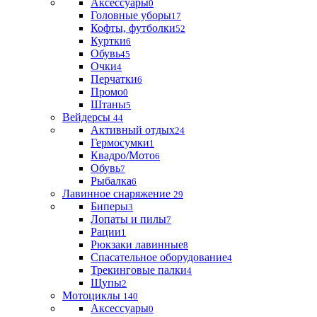
Аксессуары
0
Головные уборы
17
Кофты, футболки
52
Куртки
6
Обувь
45
Очки
4
Перчатки
6
Промо
0
Штаны
5
Вейдерсы
44
Активный отдых
24
Гермосумки
1
Квадро/Мото
6
Обувь
7
Рыбалка
6
Лавинное снаряжение
29
Биперы
3
Лопаты и пилы
7
Рации
1
Рюкзаки лавинные
8
Спасательное оборудование
4
Трекинговые палки
4
Щупы
2
Мотоциклы
140
Аксессуары
0