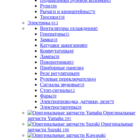
Подшипники рулевой колонки
63
Рули
186
Рычаги и кронштейны
276
Тросики
358
Электрика
613
Вентиляторы охлаждения
5
Генераторы
35
Замки
18
Катушки зажигания
60
Коммутаторы
48
Лампы
38
Поворотники
83
Приборные панели
4
Реле регуляторы
98
Рулевые переключатели
44
Сигналы звуковые
19
Стоп-сигналы
12
Фары
39
Электропроводка, датчики, реле
79
Электростартеры
28
Оригинальные
запчасти Yamaha
291
Оригинальные
запчасти Suzuki
196