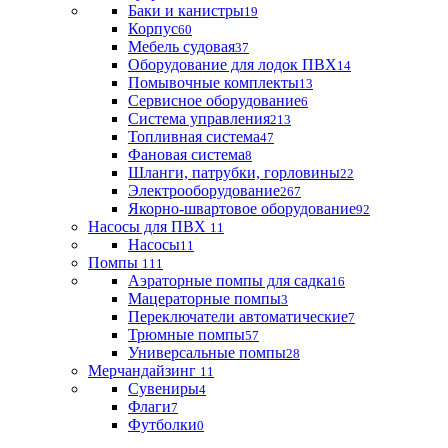
Баки и канистры
19
Корпус
60
Мебель судовая
37
Оборудование для лодок ПВХ
14
Помывочные комплекты
13
Сервисное оборудование
6
Система управления
213
Топливная система
47
Фановая система
8
Шланги, патрубки, горловины
22
Электрооборудование
267
Якорно-швартовое оборудование
92
Насосы для ПВХ
11
Насосы
11
Помпы
111
Аэраторные помпы для садка
16
Мацераторные помпы
3
Переключатели автоматические
7
Трюмные помпы
57
Универсальные помпы
28
Мерчандайзинг
11
Сувениры
4
Флаги
7
Футболки
0