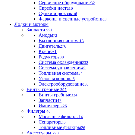
Сервисное оборудование
32
Скребки наста
16
Сумки и рюкзаки
6
Фаркопы и сцепные устройства
8
Лодки и моторы
Запчасти
991
Аноды
72
Выхлопная система
13
Двигатель
276
Крепеж
1
Редуктор
238
Система охлаждения
232
Система управления
49
Топливная система
54
Угловая колонка
6
Электрооборудование
50
Винты гребные
397
Винты гребные
324
Запчасти
47
Импеллеры
26
Фильтры
46
Масляные фильтры
14
Сепараторы
6
Топливные фильтры
26
Аксессуары
798