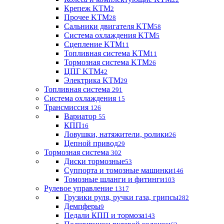
Крепеж KTM
2
Прочее KTM
28
Сальники двигателя KTM
58
Система охлаждения KTM
5
Сцепление KTM
11
Топливная система KTM
11
Тормозная система KTM
26
ЦПГ KTM
42
Электрика KTM
29
Топливная система
291
Система охлаждения
15
Трансмиссия
126
Вариатор
55
КПП
16
Ловушки, натяжители, ролики
26
Цепной привод
29
Тормозная система
302
Диски тормозные
53
Суппорта и томозные машинки
146
Томозные шланги и фитинги
103
Рулевое управление
1317
Грузики руля, ручки газа, грипсы
282
Демпферы
9
Педали КПП и тормоза
143