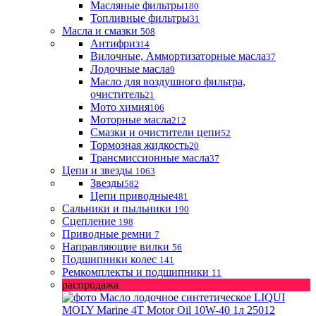
Масляные фильтры
180
Топливные фильтры
31
Масла и смазки
508
Антифриз
14
Вилочные, Аммортизаторные масла
37
Лодочные масла
9
Масло для воздушного фильтра,
очиститель
21
Мото химия
106
Моторные масла
212
Смазки и очистители цепи
52
Тормозная жидкость
20
Трансмиссионные масла
37
Цепи и звезды
1063
Звезды
582
Цепи приводные
481
Сальники и пыльники
190
Сцепление
198
Приводные ремни
7
Направляющие вилки
56
Подшипники колес
141
Ремкомплекты и подшипники
11
распродажа