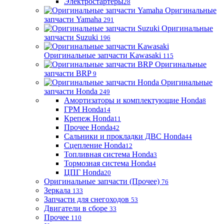
Электростартеры
28
Оригинальные
запчасти Yamaha
291
Оригинальные
запчасти Suzuki
196
Оригинальные запчасти Kawasaki
115
Оригинальные
запчасти BRP
9
Оригинальные
запчасти Honda
249
Амортизаторы и комплектующие Honda
8
ГРМ Honda
14
Крепеж Honda
11
Прочее Honda
42
Сальники и прокладки ДВС Honda
44
Сцепление Honda
12
Топливная система Honda
3
Тормозная система Honda
4
ЦПГ Honda
20
Оригинальные запчасти (Прочее)
76
Зеркала
133
Запчасти для снегоходов
53
Двигатели в сборе
33
Прочее
110