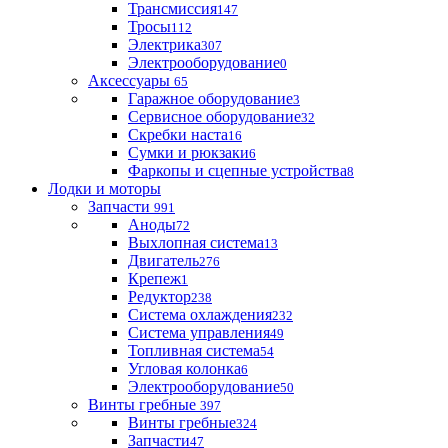
Трансмиссия
147
Тросы
112
Электрика
307
Электрооборудование
0
Аксессуары
65
Гаражное оборудование
3
Сервисное оборудование
32
Скребки наста
16
Сумки и рюкзаки
6
Фаркопы и сцепные устройства
8
Лодки и моторы
Запчасти
991
Аноды
72
Выхлопная система
13
Двигатель
276
Крепеж
1
Редуктор
238
Система охлаждения
232
Система управления
49
Топливная система
54
Угловая колонка
6
Электрооборудование
50
Винты гребные
397
Винты гребные
324
Запчасти
47