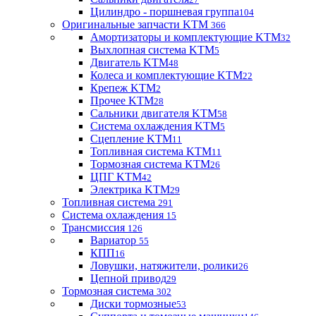
Цилиндро - поршневая группа
104
Оригинальные запчасти KTM
366
Амортизаторы и комплектующие KTM
32
Выхлопная система KTM
5
Двигатель KTM
48
Колеса и комплектующие KTM
22
Крепеж KTM
2
Прочее KTM
28
Сальники двигателя KTM
58
Система охлаждения KTM
5
Сцепление KTM
11
Топливная система KTM
11
Тормозная система KTM
26
ЦПГ KTM
42
Электрика KTM
29
Топливная система
291
Система охлаждения
15
Трансмиссия
126
Вариатор
55
КПП
16
Ловушки, натяжители, ролики
26
Цепной привод
29
Тормозная система
302
Диски тормозные
53