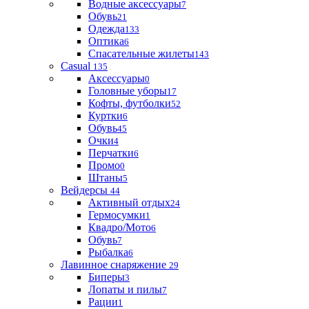
Водные аксессуары
7
Обувь
21
Одежда
133
Оптика
6
Спасательные жилеты
143
Casual
135
Аксессуары
0
Головные уборы
17
Кофты, футболки
52
Куртки
6
Обувь
45
Очки
4
Перчатки
6
Промо
0
Штаны
5
Вейдерсы
44
Активный отдых
24
Гермосумки
1
Квадро/Мото
6
Обувь
7
Рыбалка
6
Лавинное снаряжение
29
Биперы
3
Лопаты и пилы
7
Рации
1