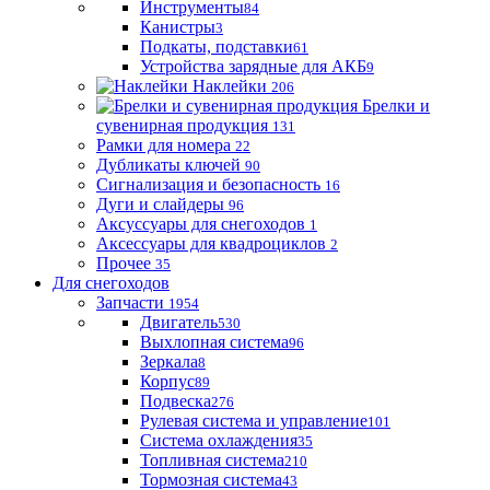
Инструменты
84
Канистры
3
Подкаты, подставки
61
Устройства зарядные для АКБ
9
Наклейки
206
Брелки и
сувенирная продукция
131
Рамки для номера
22
Дубликаты ключей
90
Сигнализация и безопасность
16
Дуги и слайдеры
96
Аксуссуары для снегоходов
1
Аксессуары для квадроциклов
2
Прочее
35
Для снегоходов
Запчасти
1954
Двигатель
530
Выхлопная система
96
Зеркала
8
Корпус
89
Подвеска
276
Рулевая система и управление
101
Система охлаждения
35
Топливная система
210
Тормозная система
43