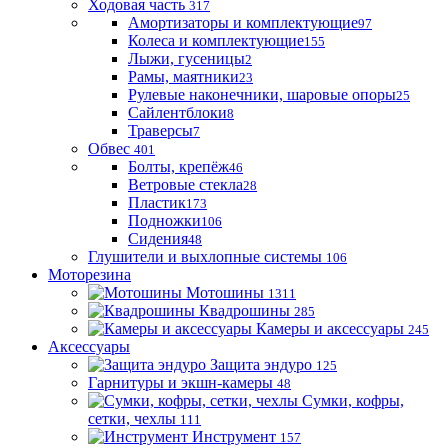
Ходовая часть
317
Амортизаторы и комплектующие
97
Колеса и комплектующие
155
Лыжи, гусеницы
2
Рамы, маятники
23
Рулевые наконечники, шаровые опоры
25
Сайлентблоки
8
Траверсы
7
Обвес
401
Болты, крепёж
46
Ветровые стекла
28
Пластик
173
Подножки
106
Сидения
48
Глушители и выхлопные системы
106
Моторезина
Мотошины
1311
Квадрошины
285
Камеры и аксессуары
245
Аксессуары
Защита эндуро
125
Гарнитуры и экшн-камеры
48
Сумки, кофры,
сетки, чехлы
111
Инструмент
157