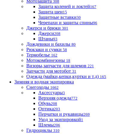
Мотозащита
308
Защита коленей и локтей
167
Защита шеи
15
Защитные вставки
30
Черепахи и защиты спины
96
Джерси и брюки
301
Джерси
208
Штаны
93
Дождевики и бахилы
80
Рюкзаки и сумки
58
Термобелье
162
Мотокомбинезоны
18
Визоры,запчасти для шлемов
221
Запчасти для мотобот
31
Одежда (майки,кепки,куртки и т.д)
165
Зимняя и водная экипировка
Снегоходы
1662
Аксессуары
3
Верхняя одежда
772
Обувь
208
Оптика
203
Перчатки и рукавицы
269
Уход за экипировкой
1
Шлемы
206
Гидроциклы
310