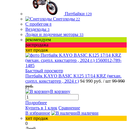
Питбайки
129
Снегоходы
22
С пробегом
8
Вездеходы
3
Лодки и лодочные моторы
33
рекомендуем
распродажа
хит продаж
Быстрый просмотр
Питбайк KAYO BASIC K125 17/14 KRZ (механ.
сцепл. кикстартер , 2024 г.)
94 990 руб.
/ шт
99 990
руб.
В корзину
Подробнее
Купить в 1 клик
Сравнение
В избранное
В наличии
хит продаж
0
Дней