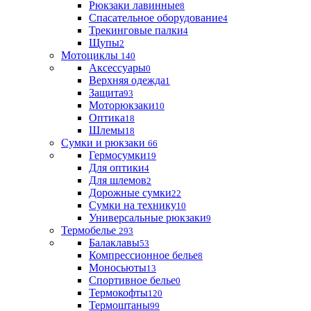
Рюкзаки лавинные
8
Спасательное оборудование
4
Трекинговые палки
4
Щупы
2
Мотоциклы
140
Аксессуары
0
Верхняя одежда
1
Защита
93
Моторюкзаки
10
Оптика
18
Шлемы
18
Сумки и рюкзаки
66
Гермосумки
19
Для оптики
4
Для шлемов
2
Дорожные сумки
22
Сумки на технику
10
Универсальные рюкзаки
9
Термобелье
293
Балаклавы
53
Компрессионное белье
8
Моносьюты
13
Спортивное белье
0
Термокофты
120
Термоштаны
99