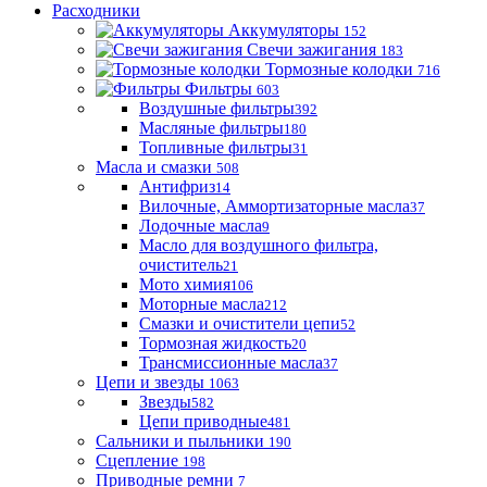
Расходники
Аккумуляторы
152
Свечи зажигания
183
Тормозные колодки
716
Фильтры
603
Воздушные фильтры
392
Масляные фильтры
180
Топливные фильтры
31
Масла и смазки
508
Антифриз
14
Вилочные, Аммортизаторные масла
37
Лодочные масла
9
Масло для воздушного фильтра,
очиститель
21
Мото химия
106
Моторные масла
212
Смазки и очистители цепи
52
Тормозная жидкость
20
Трансмиссионные масла
37
Цепи и звезды
1063
Звезды
582
Цепи приводные
481
Сальники и пыльники
190
Сцепление
198
Приводные ремни
7