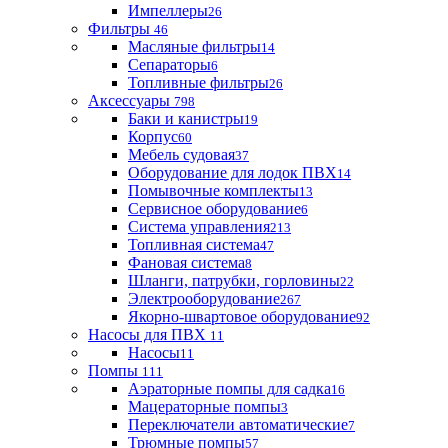
Импеллеры
26
Фильтры
46
Масляные фильтры
14
Сепараторы
6
Топливные фильтры
26
Аксессуары
798
Баки и канистры
19
Корпус
60
Мебель судовая
37
Оборудование для лодок ПВХ
14
Помывочные комплекты
13
Сервисное оборудование
6
Система управления
213
Топливная система
47
Фановая система
8
Шланги, патрубки, горловины
22
Электрооборудование
267
Якорно-швартовое оборудование
92
Насосы для ПВХ
11
Насосы
11
Помпы
111
Аэраторные помпы для садка
16
Мацераторные помпы
3
Переключатели автоматические
7
Трюмные помпы
57