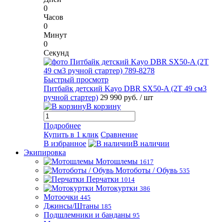
0
Часов
0
Минут
0
Секунд
Быстрый просмотр
Питбайк детский Kayo DBR SX50-A (2T 49 см3
ручной стартер)
29 990 руб.
/ шт
В корзину
Подробнее
Купить в 1 клик
Сравнение
В избранное
В наличии
Экипировка
Мотошлемы
1617
Мотоботы / Обувь
535
Перчатки
1014
Мотокуртки
386
Мотоочки
445
Джинсы/Штаны
185
Подшлемники и банданы
95