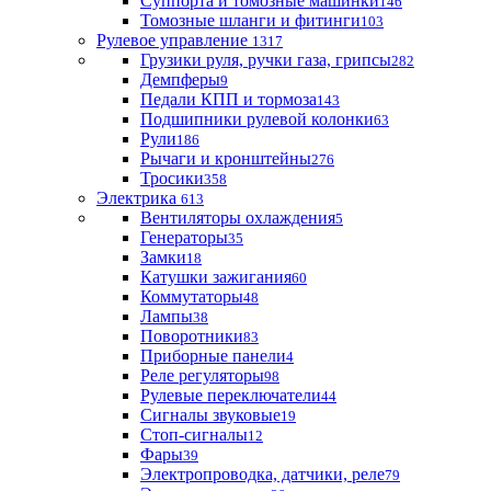
Суппорта и томозные машинки
146
Томозные шланги и фитинги
103
Рулевое управление
1317
Грузики руля, ручки газа, грипсы
282
Демпферы
9
Педали КПП и тормоза
143
Подшипники рулевой колонки
63
Рули
186
Рычаги и кронштейны
276
Тросики
358
Электрика
613
Вентиляторы охлаждения
5
Генераторы
35
Замки
18
Катушки зажигания
60
Коммутаторы
48
Лампы
38
Поворотники
83
Приборные панели
4
Реле регуляторы
98
Рулевые переключатели
44
Сигналы звуковые
19
Стоп-сигналы
12
Фары
39
Электропроводка, датчики, реле
79