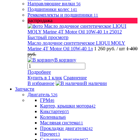
Направляющие вилки
56
Подшипники колес
141
Ремкомплекты и подшипники
11
распродажа
Быстрый просмотр
Масло лодочное синтетическое LIQUI MOLY
Marine 4T Motor Oil 10W-40 1л
1 260 руб.
/ шт
1 400
руб.
В корзину
Подробнее
Купить в 1 клик
Сравнение
В избранное
В наличии
Запчасти
Двигатель
526
ГРМ
46
Картер, крышки мотора
42
Кикстартер
35
Коленвалы
6
Масляная система
11
Прокладки двигателя
242
Прочее
13
Сальники двигателя
27