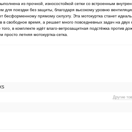
 выполнена из прочной, износостойкой сетки со встроенным внутр
ем для поездки без защиты, благодаря высокому уровню вентиляци
ет бесформенному прямому силуэту. Эта мотокуртка станет идеаль
ов в свободное время, а решает много повседневных задач на двух 
 того, в комплекте идёт влаго-ветрозащитная подстёжка против до
м просто летняя мотокуртка-сетка.
XS
Другие то