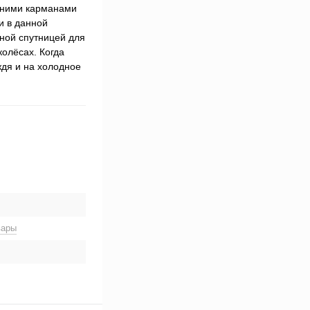
енними карманами
и в данной
ной спутницей для
колёсах. Когда
ждя и на холодное
вары