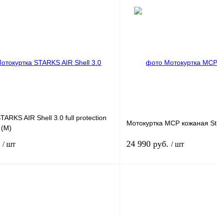
В корзину
лик
К сравнению
Купить в 1 клик
В
В избранное
наличии
н
ARKS AIR Shell 3.0 full protection
Мотокуртка MCP кожаная Sti
 (M)
.
24 990 руб.
/ шт
/ шт
В корзину
лик
К сравнению
Купить в 1 клик