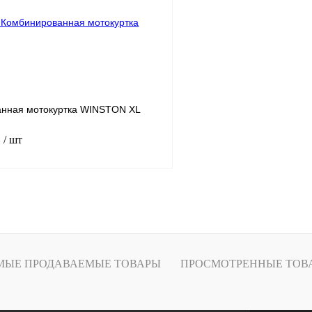
В
В избранное
наличии
н
нная мотокуртка WINSTON XL
.
/ шт
В корзину
лик
К сравнению
В
МЫЕ ПРОДАВАЕМЫЕ ТОВАРЫ
ПРОСМОТРЕННЫЕ ТОВ
наличии