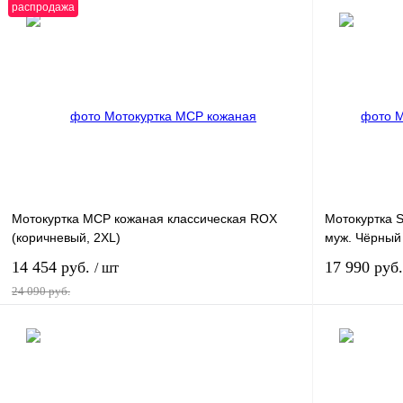
распродажа
В корзину
Купить в 1 клик
К сравнению
Купить в 1 к
В избранное
В
В избранное
наличии
Мотокуртка MCP кожаная классическая ROX
Мотокуртка ST
(коричневый, 2XL)
муж. Чёрный
14 454 руб.
17 990 руб
/ шт
24 090 руб.
В корзину
Купить в 1 клик
К сравнению
Купить в 1 к