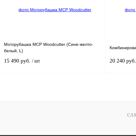
В избранное
В
В избранное
наличии
Моторубашка MCP Woodcutter (Сине-желто-
Комбинирова
белый, L)
15 490 руб.
20 240 руб
/ шт
В корзину
Купить в 1 клик
К сравнению
Купить в 1 к
В избранное
В
В избранное
СА
наличии