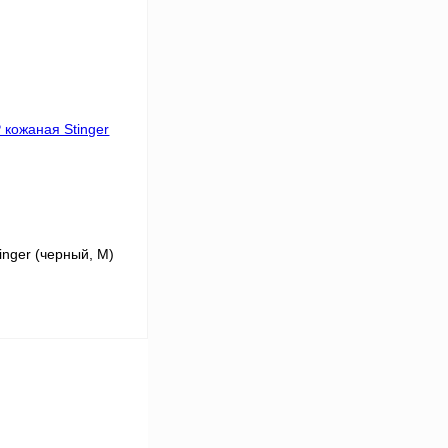
В корзину
К сравнению
В
аличии
nger (черный, M)
В корзину
К сравнению