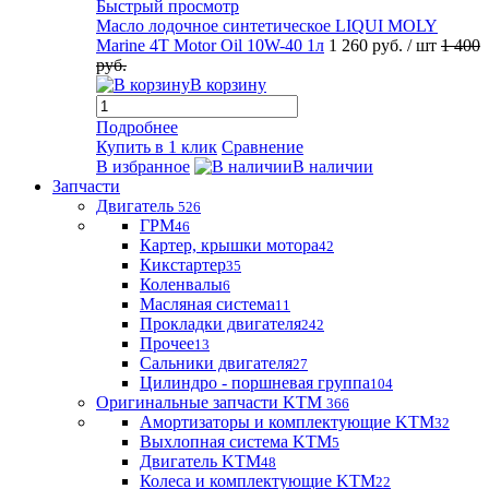
Быстрый просмотр
Масло лодочное синтетическое LIQUI MOLY
Marine 4T Motor Oil 10W-40 1л
1 260 руб.
/ шт
1 400
руб.
В корзину
Подробнее
Купить в 1 клик
Сравнение
В избранное
В наличии
Запчасти
Двигатель
526
ГРМ
46
Картер, крышки мотора
42
Кикстартер
35
Коленвалы
6
Масляная система
11
Прокладки двигателя
242
Прочее
13
Сальники двигателя
27
Цилиндро - поршневая группа
104
Оригинальные запчасти KTM
366
Амортизаторы и комплектующие KTM
32
Выхлопная система KTM
5
Двигатель KTM
48
Колеса и комплектующие KTM
22