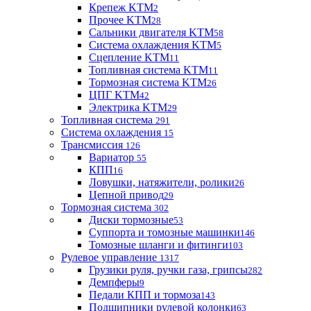
Крепеж KTM
2
Прочее KTM
28
Сальники двигателя KTM
58
Система охлаждения KTM
5
Сцепление KTM
11
Топливная система KTM
11
Тормозная система KTM
26
ЦПГ KTM
42
Электрика KTM
29
Топливная система
291
Система охлаждения
15
Трансмиссия
126
Вариатор
55
КПП
16
Ловушки, натяжители, ролики
26
Цепной привод
29
Тормозная система
302
Диски тормозные
53
Суппорта и томозные машинки
146
Томозные шланги и фитинги
103
Рулевое управление
1317
Грузики руля, ручки газа, грипсы
282
Демпферы
9
Педали КПП и тормоза
143
Подшипники рулевой колонки
63