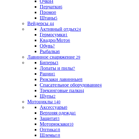
Очки
4
Перчатки
6
Промо
0
Штаны
5
Вейдерсы
44
Активный отдых
24
Гермосумки
1
Квадро/Мото
6
Обувь
7
Рыбалка
6
Лавинное снаряжение
29
Биперы
3
Лопаты и пилы
7
Рации
1
Рюкзаки лавинные
8
Спасательное оборудование
4
Трекинговые палки
4
Щупы
2
Мотоциклы
140
Аксессуары
0
Верхняя одежда
1
Защита
93
Моторюкзаки
10
Оптика
18
Шлемы
18