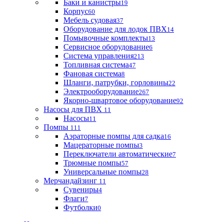
Баки и канистры
19
Корпус
60
Мебель судовая
37
Оборудование для лодок ПВХ
14
Помывочные комплекты
13
Сервисное оборудование
6
Система управления
213
Топливная система
47
Фановая система
8
Шланги, патрубки, горловины
22
Электрооборудование
267
Якорно-швартовое оборудование
92
Насосы для ПВХ
11
Насосы
11
Помпы
111
Аэраторные помпы для садка
16
Мацераторные помпы
3
Переключатели автоматические
7
Трюмные помпы
57
Универсальные помпы
28
Мерчандайзинг
11
Сувениры
4
Флаги
7
Футболки
0