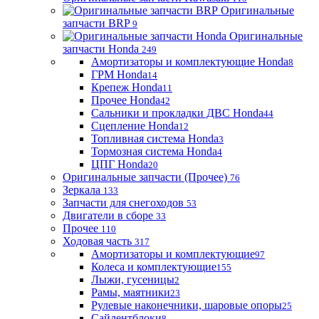
Оригинальные
запчасти BRP
9
Оригинальные
запчасти Honda
249
Амортизаторы и комплектующие Honda
8
ГРМ Honda
14
Крепеж Honda
11
Прочее Honda
42
Сальники и прокладки ДВС Honda
44
Сцепление Honda
12
Топливная система Honda
3
Тормозная система Honda
4
ЦПГ Honda
20
Оригинальные запчасти (Прочее)
76
Зеркала
133
Запчасти для снегоходов
53
Двигатели в сборе
33
Прочее
110
Ходовая часть
317
Амортизаторы и комплектующие
97
Колеса и комплектующие
155
Лыжи, гусеницы
2
Рамы, маятники
23
Рулевые наконечники, шаровые опоры
25
Сайлентблоки
8