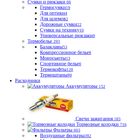
Сумки и рюкзаки
66
Гермосумки
19
Для оптики
4
Для шлемов
2
Дорожные сумки
22
Сумки на технику
10
Универсальные рюкзаки
9
Термобелье
293
Балаклавы
53
Компрессионное белье
8
Моносьюты
13
Спортивное белье
0
Термокофты
120
Термоштаны
99
Расходники
Аккумуляторы
152
Свечи зажигания
183
Тормозные колодки
716
Фильтры
603
Воздушные фильтры
392