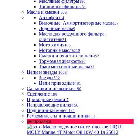
Масляные фильтры
180
Топливные фильтры
31
Масла и смазки
508
Антифриз
14
Вилочные, Аммортизаторные масла
37
Лодочные масла
9
Масло для воздушного фильтра,
очиститель
21
Мото химия
106
Моторные масла
212
Смазки и очистители цепи
52
Тормозная жидкость
20
Трансмиссионные масла
37
Цепи и звезды
1063
Звезды
582
Цепи приводные
481
Сальники и пыльники
190
Сцепление
198
Приводные ремни
7
Направляющие вилки
56
Подшипники колес
141
Ремкомплекты и подшипники
11
распродажа