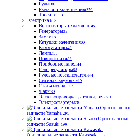
Рули
186
Рычаги и кронштейны
276
Тросики
358
Электрика
613
Вентиляторы охлаждения
5
Генераторы
35
Замки
18
Катушки зажигания
60
Коммутаторы
48
Лампы
38
Поворотники
83
Приборные панели
4
Реле регуляторы
98
Рулевые переключатели
44
Сигналы звуковые
19
Стоп-сигналы
12
Фары
39
Электропроводка, датчики, реле
79
Электростартеры
28
Оригинальные
запчасти Yamaha
291
Оригинальные
запчасти Suzuki
196
Оригинальные запчасти Kawasaki
115