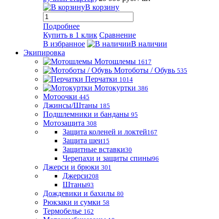
В корзину
Подробнее
Купить в 1 клик
Сравнение
В избранное
В наличии
Экипировка
Мотошлемы
1617
Мотоботы / Обувь
535
Перчатки
1014
Мотокуртки
386
Мотоочки
445
Джинсы/Штаны
185
Подшлемники и банданы
95
Мотозащита
308
Защита коленей и локтей
167
Защита шеи
15
Защитные вставки
30
Черепахи и защиты спины
96
Джерси и брюки
301
Джерси
208
Штаны
93
Дождевики и бахилы
80
Рюкзаки и сумки
58
Термобелье
162