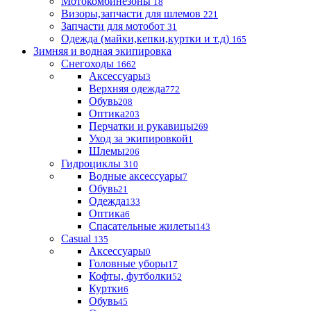
Мотокомбинезоны
18
Визоры,запчасти для шлемов
221
Запчасти для мотобот
31
Одежда (майки,кепки,куртки и т.д)
165
Зимняя и водная экипировка
Снегоходы
1662
Аксессуары
3
Верхняя одежда
772
Обувь
208
Оптика
203
Перчатки и рукавицы
269
Уход за экипировкой
1
Шлемы
206
Гидроциклы
310
Водные аксессуары
7
Обувь
21
Одежда
133
Оптика
6
Спасательные жилеты
143
Casual
135
Аксессуары
0
Головные уборы
17
Кофты, футболки
52
Куртки
6
Обувь
45