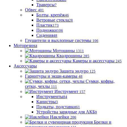
Траверсы
7
Обвес
401
Болты, крепёж
46
Ветровые стекла
28
Пластик
173
Подножки
106
Сидения
48
Глушители и выхлопные системы
106
Моторезина
Мотошины
1311
Квадрошины
285
Камеры и аксессуары
245
Аксессуары
Защита эндуро
125
Гарнитуры и экшн-камеры
48
Сумки, кофры,
сетки, чехлы
111
Инструмент
157
Инструменты
84
Канистры
3
Подкаты, подставки
61
Устройства зарядные для АКБ
9
Наклейки
206
Брелки и