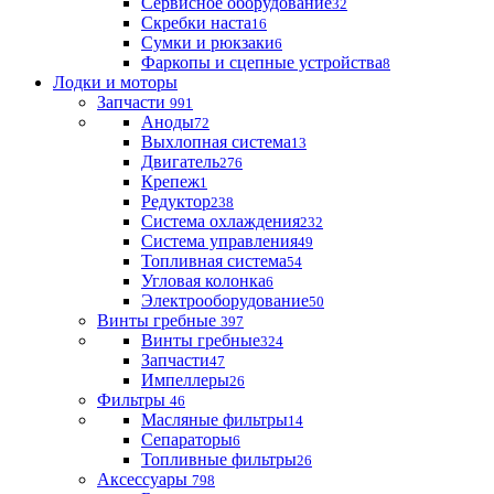
Сервисное оборудование
32
Скребки наста
16
Сумки и рюкзаки
6
Фаркопы и сцепные устройства
8
Лодки и моторы
Запчасти
991
Аноды
72
Выхлопная система
13
Двигатель
276
Крепеж
1
Редуктор
238
Система охлаждения
232
Система управления
49
Топливная система
54
Угловая колонка
6
Электрооборудование
50
Винты гребные
397
Винты гребные
324
Запчасти
47
Импеллеры
26
Фильтры
46
Масляные фильтры
14
Сепараторы
6
Топливные фильтры
26
Аксессуары
798