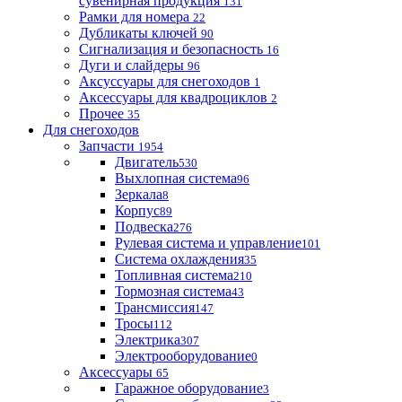
сувенирная продукция
131
Рамки для номера
22
Дубликаты ключей
90
Сигнализация и безопасность
16
Дуги и слайдеры
96
Аксуссуары для снегоходов
1
Аксессуары для квадроциклов
2
Прочее
35
Для снегоходов
Запчасти
1954
Двигатель
530
Выхлопная система
96
Зеркала
8
Корпус
89
Подвеска
276
Рулевая система и управление
101
Система охлаждения
35
Топливная система
210
Тормозная система
43
Трансмиссия
147
Тросы
112
Электрика
307
Электрооборудование
0
Аксессуары
65
Гаражное оборудование
3