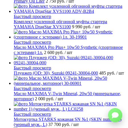
Primary Oil Liter
2 750 руб.
/ шт
Быстрый просмотр
Комплект усиленной обгонной муфты стартера
YAMAHA DragStar XVS1100
9 990 руб.
/ шт
Быстрый просмотр
Масло MAXIMA Pro Plus+ 10w50 Synthetic (спортивное
с эстерами) 1л.
2 600 руб.
/ шт
Быстрый просмотр
Плунжер (OD: 30), Suzuki 09241-30004-000
485 руб.
/ шт
Быстрый просмотр
Масло MAXIMA V-Twin Mineral, 20w50 (минеральное,
моторное)
2 000 руб.
/ шт
Быстрый просмотр
Мотокуртка STARKS кожаная SN №1 (SKIN number 1)
(черный муж., L)
37 700 руб.
/ шт