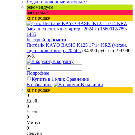
Лодки и лодочные моторы
33
рекомендуем
распродажа
хит продаж
Быстрый просмотр
Питбайк KAYO BASIC K125 17/14 KRZ (механ.
сцепл. кикстартер , 2024 г.)
94 990 руб.
/ шт
99 990
руб.
В корзину
Подробнее
Купить в 1 клик
Сравнение
В избранное
В наличии
хит продаж
0
Дней
0
Часов
0
Минут
0
Секунд