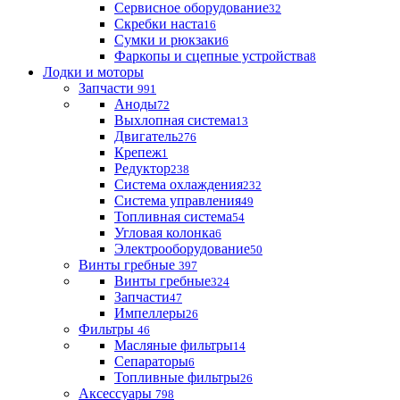
Сервисное оборудование
32
Скребки наста
16
Сумки и рюкзаки
6
Фаркопы и сцепные устройства
8
Лодки и моторы
Запчасти
991
Аноды
72
Выхлопная система
13
Двигатель
276
Крепеж
1
Редуктор
238
Система охлаждения
232
Система управления
49
Топливная система
54
Угловая колонка
6
Электрооборудование
50
Винты гребные
397
Винты гребные
324
Запчасти
47
Импеллеры
26
Фильтры
46
Масляные фильтры
14
Сепараторы
6
Топливные фильтры
26
Аксессуары
798