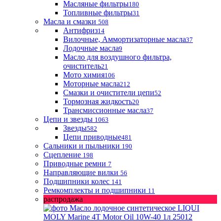
Масляные фильтры
180
Топливные фильтры
31
Масла и смазки
508
Антифриз
14
Вилочные, Аммортизаторные масла
37
Лодочные масла
9
Масло для воздушного фильтра,
очиститель
21
Мото химия
106
Моторные масла
212
Смазки и очистители цепи
52
Тормозная жидкость
20
Трансмиссионные масла
37
Цепи и звезды
1063
Звезды
582
Цепи приводные
481
Сальники и пыльники
190
Сцепление
198
Приводные ремни
7
Направляющие вилки
56
Подшипники колес
141
Ремкомплекты и подшипники
11
распродажа