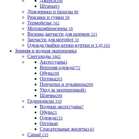
Джерси
208
Штаны
93
Дождевики и бахилы
80
Рюкзаки и сумки
58
Термобелье
162
Мотокомбинезоны
18
Визоры,запчасти для шлемов
221
Запчасти для мотобот
31
Одежда (майки,кепки,куртки и т.д)
165
Зимняя и водная экипировка
Снегоходы
1662
Аксессуары
3
Верхняя одежда
772
Обувь
208
Оптика
203
Перчатки и рукавицы
269
Уход за экипировкой
1
Шлемы
206
Гидроциклы
310
Водные аксессуары
7
Обувь
21
Одежда
133
Оптика
6
Спасательные жилеты
143
Casual
135