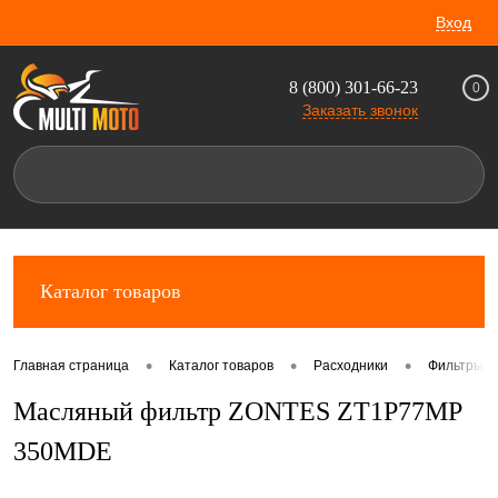
Вход
8 (800) 301-66-23
0
Заказать звонок
Каталог товаров
•
•
•
Главная страница
Каталог товаров
Расходники
Фильтры д
Масляный фильтр ZONTES ZT1P77MP
350MDE