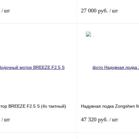
.
27 000 руб.
/ шт
/ шт
Под заказ
1 клик
К сравнению
Купить в 1 клик
Под заказ
В избранное
тор BREEZE F2.5 S (4х тактный)
Надувная лодка Zongshen 
.
47 320 руб.
/ шт
/ шт