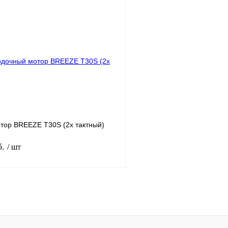
Под заказ
1 клик
К сравнению
Купить в 1 клик
Под заказ
В избранное
тор BREEZE T30S (2х тактный)
б.
/ шт
Под заказ
1 клик
К сравнению