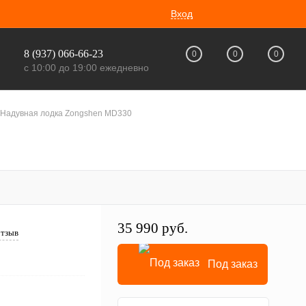
Вход
8 (937) 066-66-23
0
0
0
с 10:00 до 19:00 ежедневно
Надувная лодка Zongshen MD330
35 990 руб.
отзыв
Под заказ