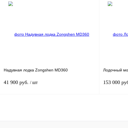
Под заказ
Купить в 1 клик
К сравнению
Купить в 
В избранное
Под заказ
В избранное
Надувная лодка Zongshen MD360
Лодочный мо
41 900 руб.
153 000 ру
/ шт
Под заказ
Купить в 1 клик
К сравнению
Купить в 