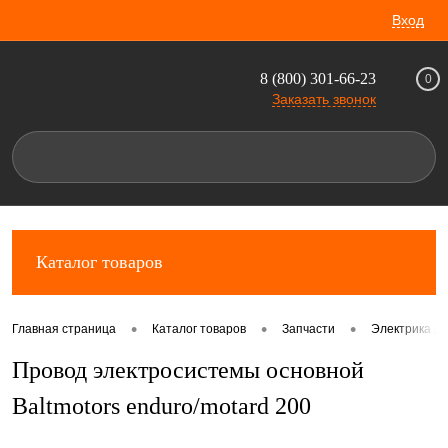
Вход
8 (800) 301-66-23
0
Заказать звонок
Каталог товаров
•
•
•
Главная страница
Каталог товаров
Запчасти
Электрика дл
Провод электросистемы основной
Baltmotors enduro/motard 200