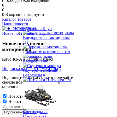
с 10:00 до 19:00 ежедневно
0
0
0
В корзине
пока пусто
Каталог товаров
Наши новости
Мототехника
Новое поступление Kayo
Внедорожные мотоциклы
198
Новое поступление
мотоциклов!
Дорожные мотоциклы
119
Kayo K6-A
в наличии у нас!
Квадроциклы
68
Подписка на новости магазина
Скутеры и мопеды
134
Вездеходы
0
Подпишитесь на рассылку и получайте
Питбайки
129
свежие новости и акции нашего
магазина.
Новости магазина
Новости магазина
Снегоходы
22
С пробегом
8