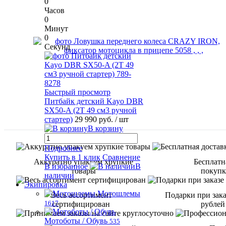
0
Часов
0
Минут
0
Секунд
Быстрый просмотр
Питбайк детский Kayo DBR
SX50-A (2T 49 см3 ручной
стартер)
29 990 руб.
/ шт
В корзину
Подробнее
Купить в 1 клик
Сравнение
Аккуратно упакуем хрупкие
Бесплатн
В избранное
В
товары
покупке
наличии
Экипировка
Мотошлемы
Весь ассортимент
Подарки при зака
1617
сертифицирован
рублей
Мотоботы / Обувь
535