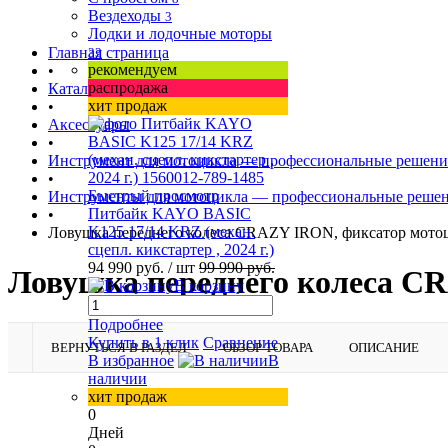
Вездеходы
3
Лодки и лодочные моторы
Главная страница
33
рекомендуем
•
распродажа
Каталог товаров
хит продаж
•
Аксессуары
•
Инструмент для мотоцикла — профессиональные решения
•
Быстрый просмотр
Инструменты для мотоцикла — профессиональные решен
Питбайк KAYO BASIC
•
K125 17/14 KRZ (механ.
Ловушка переднего колеса CRAZY IRON, фиксатор мото
сцепл. кикстартер , 2024 г.)
94 990 руб.
/ шт
99 990 руб.
Ловушка переднего колеса C
В корзину
Подробнее
Купить в 1 клик
Сравнение
ВЕРНУТЬСЯ В РАЗДЕЛ
ОБЗОР ТОВАРА
ОПИСАНИЕ
В избранное
В
наличии
хит продаж
0
Дней