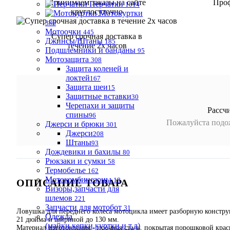
Принимаем заказы на сайте
Проф
Перчатки
1014
круглосуточно
Мотокуртки
386
Мотоочки
445
Супер срочная доставка в
Джинсы/Штаны
185
течение 2х часов
Подшлемники и банданы
95
Мотозащита
308
Защита коленей и
локтей
167
Защита шеи
15
Защитные вставки
30
Черепахи и защиты
Рассч
спины
96
Пожалуйста подож
Джерси и брюки
301
Джерси
208
Штаны
93
Дождевики и бахилы
80
Рюкзаки и сумки
58
Термобелье
162
Мотокомбинезоны
18
ОПИСАНИЕ ТОВАРА
Визоры,запчасти для
шлемов
221
Запчасти для мотобот
31
Ловушка для переднего колеса мотоцикла имеет разборную констру
Одежда
21 дюйма и шириной до 130 мм.
(майки,кепки,куртки и т.д)
Материал изготовления - прочная сталь, покрытая порошковой крас