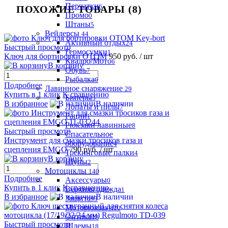
Перчатки
6
ПОХОЖИЕ ТОВАРЫ (8)
Промо
0
Штаны
5
Вейдерсы
44
Активный отдых
24
Быстрый просмотр
Гермосумки
1
Ключ для бортировки OTOM
950 руб.
/ шт
Квадро/Мото
6
В корзину
Обувь
7
Рыбалка
6
Подробнее
Лавинное снаряжение
29
Купить в 1 клик
К сравнению
Биперы
3
В избранное
В наличии
Лопаты и пилы
7
Рации
1
Рюкзаки лавинные
8
Быстрый просмотр
Спасательное
Инструмент для смазки тросиков газа и
оборудование
4
сцепления EMGO
790 руб.
/ шт
Трекинговые палки
4
В корзину
Щупы
2
Мотоциклы
140
Подробнее
Аксессуары
0
Купить в 1 клик
К сравнению
Верхняя одежда
1
В избранное
В наличии
Защита
93
Моторюкзаки
10
Оптика
18
Быстрый просмотр
Шлемы
18