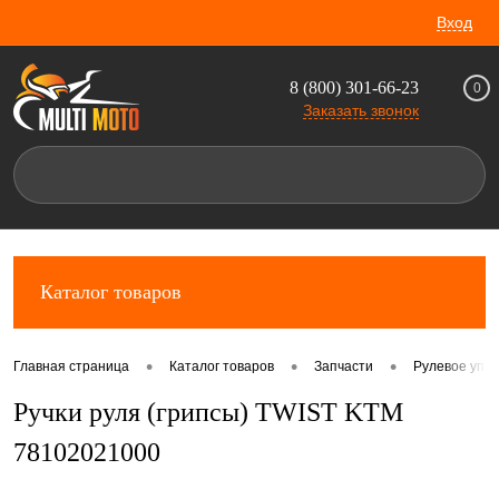
Вход
8 (800) 301-66-23
0
Заказать звонок
Каталог товаров
•
•
•
Главная страница
Каталог товаров
Запчасти
Рулевое упр
Ручки руля (грипсы) TWIST KTM
78102021000