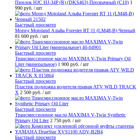
Пинлок HJC HJ-34P (R) (DKS463) Прозрачный (C10)
1
990 руб.
/ шт
Быстрый просмотр
Мопед Motoland Альфа Forester RT 11 (LM48-B) Черный
81 600 руб.
/ шт
Быстрый просмотр
Трансмиссионное масло MAXIMA V-Twin Primary Oil
Liter (минеральное)
1 900 руб.
/ шт
Быстрый просмотр
Пластик подножка водителя правая ATV WILD TRACK
X
2 500 руб.
/ шт
Быстрый просмотр
Трансмиссионное масло MAXIMA V-Twin Synthetic
Primary Oil Liter
2 750 руб.
/ шт
Быстрый просмотр