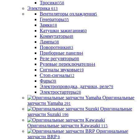
Тросики
358
Электрика
613
Вентиляторы охлаждения
5
Генераторы
35
Замки
18
Катушки зажигания
60
Коммутаторы
48
Лампы
38
Поворотники
83
Приборные панели
4
Реле регуляторы
98
Рулевые переключатели
44
Сигналы звуковые
19
Стоп-сигналы
12
Фары
39
Электропроводка, датчики, реле
79
Электростартеры
28
Оригинальные
запчасти Yamaha
291
Оригинальные
запчасти Suzuki
196
Оригинальные запчасти Kawasaki
115
Оригинальные
запчасти BRP
9