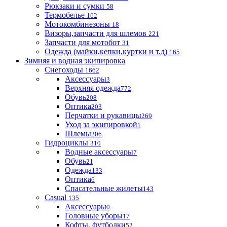
Рюкзаки и сумки
58
Термобелье
162
Мотокомбинезоны
18
Визоры,запчасти для шлемов
221
Запчасти для мотобот
31
Одежда (майки,кепки,куртки и т.д)
165
Зимняя и водная экипировка
Снегоходы
1662
Аксессуары
3
Верхняя одежда
772
Обувь
208
Оптика
203
Перчатки и рукавицы
269
Уход за экипировкой
1
Шлемы
206
Гидроциклы
310
Водные аксессуары
7
Обувь
21
Одежда
133
Оптика
6
Спасательные жилеты
143
Casual
135
Аксессуары
0
Головные уборы
17
Кофты, футболки
52