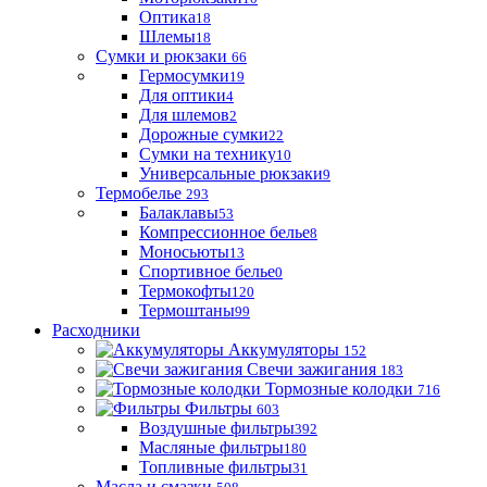
Оптика
18
Шлемы
18
Сумки и рюкзаки
66
Гермосумки
19
Для оптики
4
Для шлемов
2
Дорожные сумки
22
Сумки на технику
10
Универсальные рюкзаки
9
Термобелье
293
Балаклавы
53
Компрессионное белье
8
Моносьюты
13
Спортивное белье
0
Термокофты
120
Термоштаны
99
Расходники
Аккумуляторы
152
Свечи зажигания
183
Тормозные колодки
716
Фильтры
603
Воздушные фильтры
392
Масляные фильтры
180
Топливные фильтры
31
Масла и смазки