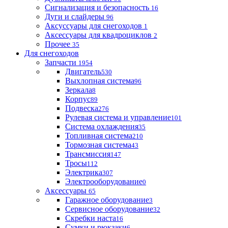
Сигнализация и безопасность
16
Дуги и слайдеры
96
Аксуссуары для снегоходов
1
Аксессуары для квадроциклов
2
Прочее
35
Для снегоходов
Запчасти
1954
Двигатель
530
Выхлопная система
96
Зеркала
8
Корпус
89
Подвеска
276
Рулевая система и управление
101
Система охлаждения
35
Топливная система
210
Тормозная система
43
Трансмиссия
147
Тросы
112
Электрика
307
Электрооборудование
0
Аксессуары
65
Гаражное оборудование
3
Сервисное оборудование
32
Скребки наста
16
Сумки и рюкзаки
6