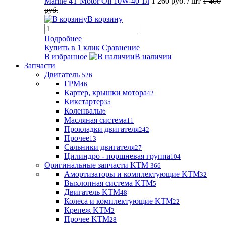
Marine 4T Motor Oil 10W-40 1л
1 260 руб.
/ шт
1 400
руб.
В корзину
Подробнее
Купить в 1 клик
Сравнение
В избранное
В наличии
Запчасти
Двигатель
526
ГРМ
46
Картер, крышки мотора
42
Кикстартер
35
Коленвалы
6
Масляная система
11
Прокладки двигателя
242
Прочее
13
Сальники двигателя
27
Цилиндро - поршневая группа
104
Оригинальные запчасти KTM
366
Амортизаторы и комплектующие KTM
32
Выхлопная система KTM
5
Двигатель KTM
48
Колеса и комплектующие KTM
22
Крепеж KTM
2
Прочее KTM
28