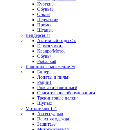
Куртки
6
Обувь
45
Очки
4
Перчатки
6
Промо
0
Штаны
5
Вейдерсы
44
Активный отдых
24
Гермосумки
1
Квадро/Мото
6
Обувь
7
Рыбалка
6
Лавинное снаряжение
29
Биперы
3
Лопаты и пилы
7
Рации
1
Рюкзаки лавинные
8
Спасательное оборудование
4
Трекинговые палки
4
Щупы
2
Мотоциклы
140
Аксессуары
0
Верхняя одежда
1
Защита
93
Моторюкзаки
10