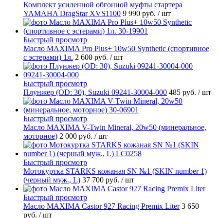
Комплект усиленной обгонной муфты стартера
YAMAHA DragStar XVS1100
9 990 руб.
/ шт
Быстрый просмотр
Масло MAXIMA Pro Plus+ 10w50 Synthetic (спортивное
с эстерами) 1л.
2 600 руб.
/ шт
Быстрый просмотр
Плунжер (OD: 30), Suzuki 09241-30004-000
485 руб.
/ шт
Быстрый просмотр
Масло MAXIMA V-Twin Mineral, 20w50 (минеральное,
моторное)
2 000 руб.
/ шт
Быстрый просмотр
Мотокуртка STARKS кожаная SN №1 (SKIN number 1)
(черный муж., L)
37 700 руб.
/ шт
Быстрый просмотр
Масло MAXIMA Castor 927 Racing Premix Liter
3 650
руб.
/ шт