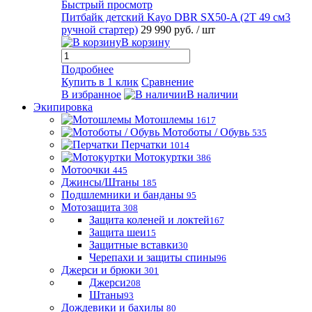
Быстрый просмотр
Питбайк детский Kayo DBR SX50-A (2T 49 см3
ручной стартер)
29 990 руб.
/ шт
В корзину
Подробнее
Купить в 1 клик
Сравнение
В избранное
В наличии
Экипировка
Мотошлемы
1617
Мотоботы / Обувь
535
Перчатки
1014
Мотокуртки
386
Мотоочки
445
Джинсы/Штаны
185
Подшлемники и банданы
95
Мотозащита
308
Защита коленей и локтей
167
Защита шеи
15
Защитные вставки
30
Черепахи и защиты спины
96
Джерси и брюки
301
Джерси
208
Штаны
93
Дождевики и бахилы
80