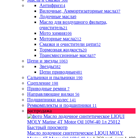
508
Антифриз
14
Вилочные, Аммортизаторные масла
37
Лодочные масла
9
Масло для воздушного фильтра,
очиститель
21
Мото химия
106
Моторные масла
212
Смазки и очистители цепи
52
Тормозная жидкость
20
Трансмиссионные масла
37
Цепи и звезды
1063
Звезды
582
Цепи приводные
481
Сальники и пыльники
190
Сцепление
198
Приводные ремни
7
Направляющие вилки
56
Подшипники колес
141
Ремкомплекты и подшипники
11
распродажа
Быстрый просмотр
Масло лодочное синтетическое LIQUI MOLY