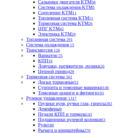
Сальники двигателя KTM
58
Система охлаждения KTM
5
Сцепление KTM
11
Топливная система KTM
11
Тормозная система KTM
26
ЦПГ KTM
42
Электрика KTM
29
Топливная система
291
Система охлаждения
15
Трансмиссия
126
Вариатор
55
КПП
16
Ловушки, натяжители, ролики
26
Цепной привод
29
Тормозная система
302
Диски тормозные
53
Суппорта и томозные машинки
146
Томозные шланги и фитинги
103
Рулевое управление
1317
Грузики руля, ручки газа, грипсы
282
Демпферы
9
Педали КПП и тормоза
143
Подшипники рулевой колонки
63
Рули
186
Рычаги и кронштейны
276