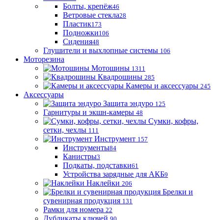
Болты, крепёж
46
Ветровые стекла
28
Пластик
173
Подножки
106
Сидения
48
Глушители и выхлопные системы
106
Моторезина
Мотошины
1311
Квадрошины
285
Камеры и аксессуары
245
Аксессуары
Защита эндуро
125
Гарнитуры и экшн-камеры
48
Сумки, кофры,
сетки, чехлы
111
Инструмент
157
Инструменты
84
Канистры
3
Подкаты, подставки
61
Устройства зарядные для АКБ
9
Наклейки
206
Брелки и
сувенирная продукция
131
Рамки для номера
22
Дубликаты ключей
90