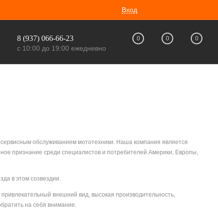
Вход
8 (937) 066-66-23
0
0
0
с 10:00 до 19:00 ежедневно
 сервисным обслуживанием мототехники. Наша компания является
ное признание среди специалистов и потребителей Америки, Европы,
зда в этом созвездии.
 привлекательный внешний вид, высокая производительность,
братить на себя внимание.