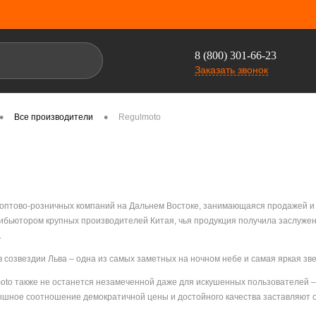
8 (800) 301-66-23
Заказать звонок
•
•
Все производители
Regulmoto
 оптово-розничных компаний на Дальнем Востоке, занимающаяся продажей и
бьютором крупных производителей Китая, чья продукция получила заслужен
.
в созвездии Льва – одна из самых заметных на ночном небе и самая яркая зве
oto также не останется незамеченной даже для искушенных пользователей –
ышное соотношение демократичной цены и достойного качества заставляют о