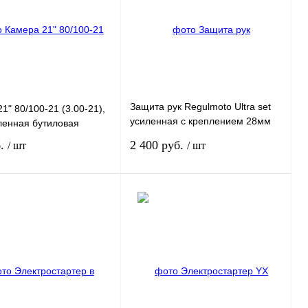
сравнению
сравнению
нное
Под заказ
В избранное
Под заказ
Защита рук Regulmoto Ultra set
1" 80/100-21 (3.00-21),
усиленная с креплением 28мм
ленная бутиловая
(Белый, RM-401001-2)
б.
2 400 руб.
/ шт
/ шт
Под заказ
Под заказ
 1 клик
К
Купить в 1 клик
К
сравнению
сравнению
нное
Под заказ
В избранное
Под заказ