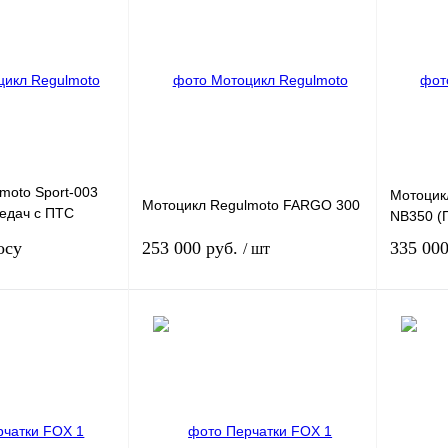
moto Sport-003
Мотоцикл
Мотоцикл Regulmoto FARGO 300
редач с ПТС
NB350 (
осу
253 000 руб.
335 00
/ шт
сить цену
Под заказ
К
Купить в 1 клик
К
Купить в
сравнению
сравнению
Под заказ
В избранное
Под заказ
В избра