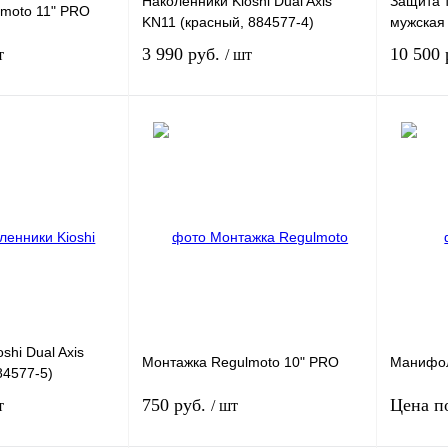
Наколенники Kioshi Dual Axis
Защита т
moto 11" PRO
KN11 (красный, 884577-4)
мужская 
3 990 руб.
10 500
т
/ шт
В корзину
В корзину
К
Купить в 1 клик
К
Купить в
сравнению
сравнению
В
В избранное
В
В избра
наличии
наличии
shi Dual Axis
Монтажка Regulmoto 10" PRO
Манифо
84577-5)
750 руб.
Цена п
т
/ шт