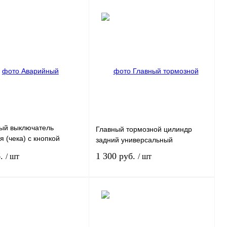
Запросить цену
Запросить цену
 1 клик
К
Купить в 1 клик
К
сравнению
сравнению
нное
Под заказ
В избранное
Под заказ
ый выключатель
Главный тормозной цилиндр
я (чека) с кнопкой
задний универсальный
а
б.
1 300 руб.
/ шт
/ шт
Под заказ
Под заказ
 1 клик
К
Купить в 1 клик
К