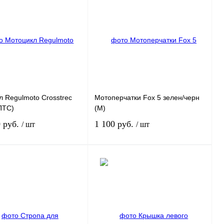
 Regulmoto Crosstrec
Мотоперчатки Fox 5 зелен/черн
ПТС)
(M)
0 руб.
1 100 руб.
/ шт
/ шт
Под заказ
Под заказ
 1 клик
К
Купить в 1 клик
К
сравнению
сравнению
нное
Под заказ
В избранное
Под заказ