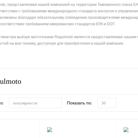
oto, представляемая нашей компанией на территории Таможенного союза Е
тветствии с требованиями международного стандарта контроля и управления
 возможны благодаря обязательному соблюдению производителями междунаро
 соответствию требованиям американских стандартов EPA и DOT.
вом при выборе мототехники Regulmoto является предоставляемая нашим п
стей на всю технику, доступную для приобретения в нашей компании.
ulmoto
о:
Показать по:
популярности
30