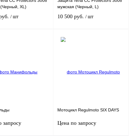
ела СС Protectors 3008
Защита тела СС Protectors 3008
(Черный, XL)
мужская (Черный, L)
 руб.
10 500 руб.
/ шт
/ шт
В корзину
В корзину
 1 клик
К
Купить в 1 клик
К
сравнению
сравнению
нное
В
В избранное
В
наличии
наличии
льды
Мотоцикл Regulmoto SIX DAYS
о запросу
Цена по запросу