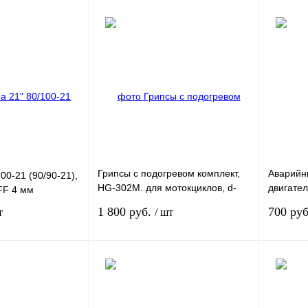
Под заказ
В корзину
К
Купить в 1 клик
К
Купить в
сравнению
сравнению
Под заказ
В избранное
В
В избра
наличии
Грипсы с подогревом комплект,
Аварийн
00-21 (90/90-21),
HG-302M. для мотокциклов, d-
двигател
FF 4 мм
22мм, L143*36mm\R127*36.
стартер
1 800 руб.
700 ру
т
/ шт
черный
В корзину
В корзину
К
Купить в 1 клик
К
Купить в